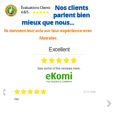
Nos clients
Évaluations Clients
4.8
/
5
parlent bien
mieux que nous...
Ils donnent leur avis sur leur expérience avec
Motralec
Excellent
see some of the reviews here.
07.2026
18.07.2026
Monsieur Delhaye est une personne disponible, à
bien ri
l'écoute du client et très aimable - cherchant toujours la
bonne solution et le matériel convenant à l'usage qui en
est prévu