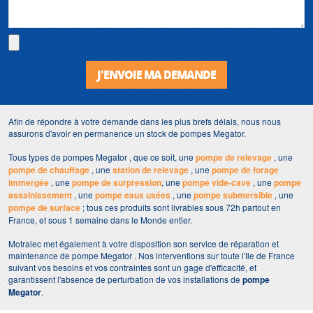
J'ENVOIE MA DEMANDE
Afin de répondre à votre demande dans les plus brefs délais, nous nous
assurons d'avoir en permanence un stock de pompes Megator.
Tous types de pompes Megator , que ce soit, une
pompe de relevage
, une
pompe de chauffage
, une
station de relevage
, une
pompe de forage
immergée
, une
pompe de surpression
, une
pompe vide-cave
, une
pompe
assainissement
, une
pompe eaux usées
, une
pompe submersible
, une
pompe de surface
; tous ces produits sont livrables sous 72h partout en
France, et sous 1 semaine dans le Monde entier.
Motralec met également à votre disposition son service de réparation et
maintenance de pompe Megator . Nos interventions sur toute l'Ile de France
suivant vos besoins et vos contraintes sont un gage d'efficacité, et
garantissent l'absence de perturbation de vos installations de
pompe
Megator
.