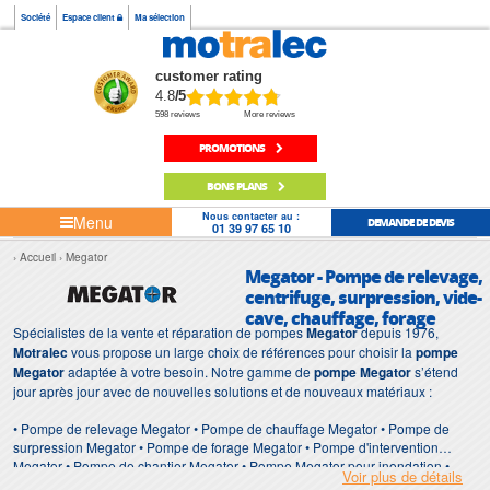
Société
Espace client
Ma sélection
customer rating
4.8
/5
598 reviews
More reviews
PROMOTIONS
BONS PLANS
Nous contacter au :
Menu
DEMANDE DE DEVIS
01 39 97 65 10
Accueil
Megator
Megator - Pompe de relevage,
centrifuge, surpression, vide-
cave, chauffage, forage
Spécialistes de la vente et réparation de pompes
Megator
depuis 1976,
Motralec
vous propose un large choix de références pour choisir la
pompe
Megator
adaptée à votre besoin. Notre gamme de
pompe Megator
s’étend
jour après jour avec de nouvelles solutions et de nouveaux matériaux :
• Pompe de relevage Megator • Pompe de chauffage Megator • Pompe de
surpression Megator • Pompe de forage Megator • Pompe d'intervention
Megator • Pompe de chantier Megator • Pompe Megator pour inondation •
Voir plus de détails
Pompe immergée Megator • Pompe Megator de surface • Station de relevage