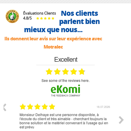
Nos clients
Évaluations Clients
4.8
/
5
parlent bien
mieux que nous...
Ils donnent leur avis sur leur expérience avec
Motralec
Excellent
see some of the reviews here.
07.2026
18.07.2026
Monsieur Delhaye est une personne disponible, à
bien ri
l'écoute du client et très aimable - cherchant toujours la
bonne solution et le matériel convenant à l'usage qui en
est prévu