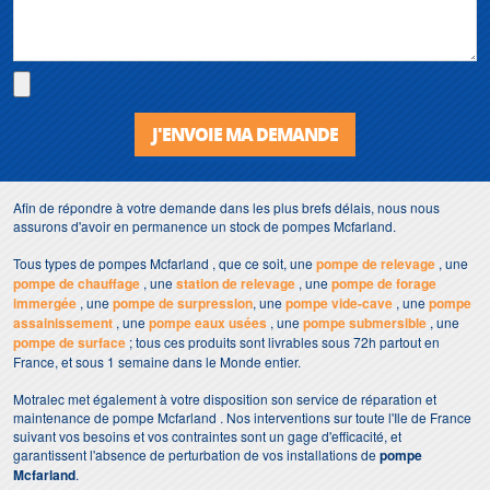
J'ENVOIE MA DEMANDE
Afin de répondre à votre demande dans les plus brefs délais, nous nous
assurons d'avoir en permanence un stock de pompes Mcfarland.
Tous types de pompes Mcfarland , que ce soit, une
pompe de relevage
, une
pompe de chauffage
, une
station de relevage
, une
pompe de forage
immergée
, une
pompe de surpression
, une
pompe vide-cave
, une
pompe
assainissement
, une
pompe eaux usées
, une
pompe submersible
, une
pompe de surface
; tous ces produits sont livrables sous 72h partout en
France, et sous 1 semaine dans le Monde entier.
Motralec met également à votre disposition son service de réparation et
maintenance de pompe Mcfarland . Nos interventions sur toute l'Ile de France
suivant vos besoins et vos contraintes sont un gage d'efficacité, et
garantissent l'absence de perturbation de vos installations de
pompe
Mcfarland
.