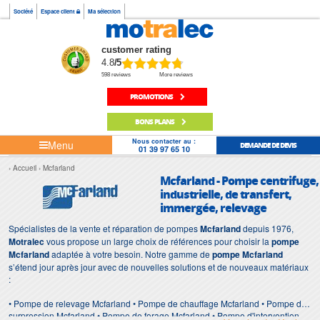
Société
Espace client
Ma sélection
customer rating
4.8
/5
598 reviews
More reviews
PROMOTIONS
BONS PLANS
Nous contacter au :
Menu
DEMANDE DE DEVIS
01 39 97 65 10
Accueil
Mcfarland
Mcfarland - Pompe centrifuge,
industrielle, de transfert,
immergée, relevage
Spécialistes de la vente et réparation de pompes
Mcfarland
depuis 1976,
Motralec
vous propose un large choix de références pour choisir la
pompe
Mcfarland
adaptée à votre besoin. Notre gamme de
pompe Mcfarland
s’étend jour après jour avec de nouvelles solutions et de nouveaux matériaux
:
• Pompe de relevage Mcfarland • Pompe de chauffage Mcfarland • Pompe de
surpression Mcfarland • Pompe de forage Mcfarland • Pompe d'intervention