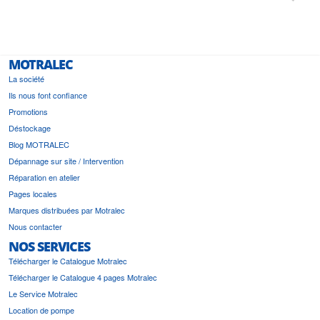
i a été
est pr
MOTRALEC
La société
Ils nous font confiance
Promotions
Déstockage
Blog MOTRALEC
Dépannage sur site / Intervention
Réparation en atelier
Pages locales
Marques distribuées par Motralec
Nous contacter
NOS SERVICES
Télécharger le Catalogue Motralec
Télécharger le Catalogue 4 pages Motralec
Le Service Motralec
Location de pompe