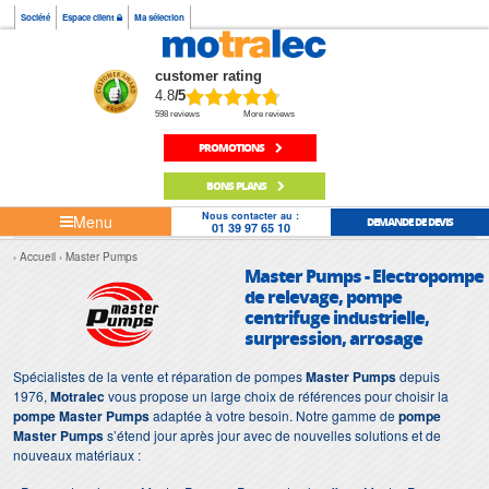
Société
Espace client
Ma sélection
customer rating
4.8
/5
598 reviews
More reviews
PROMOTIONS
BONS PLANS
Nous contacter au :
Menu
DEMANDE DE DEVIS
01 39 97 65 10
Accueil
Master Pumps
Master Pumps - Electropompe
de relevage, pompe
centrifuge industrielle,
surpression, arrosage
Spécialistes de la vente et réparation de pompes
Master Pumps
depuis
1976,
Motralec
vous propose un large choix de références pour choisir la
pompe Master Pumps
adaptée à votre besoin. Notre gamme de
pompe
Master Pumps
s’étend jour après jour avec de nouvelles solutions et de
nouveaux matériaux :