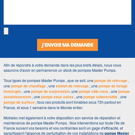
J'ENVOIE MA DEMANDE
Afin de répondre à votre demande dans les plus brefs délais, nous nous
assurons d'avoir en permanence un stock de pompes Master Pumps.
Tous types de pompes Master Pumps , que ce soit, une
pompe de relevage
,
une
pompe de chauffage
, une
station de relevage
, une
pompe de forage
immergée
, une
pompe de surpression
, une
pompe vide-cave
, une
pompe
assainissement
, une
pompe eaux usées
, une
pompe submersible
, une
pompe de surface
; tous ces produits sont livrables sous 72h partout en
France, et sous 1 semaine dans le Monde entier.
Motralec met également à votre disposition son service de réparation et
maintenance de pompe Master Pumps . Nos interventions sur toute l'Ile de
France suivant vos besoins et vos contraintes sont un gage d'efficacité, et
garantissent l'absence de perturbation de vos installations de
pompe Master