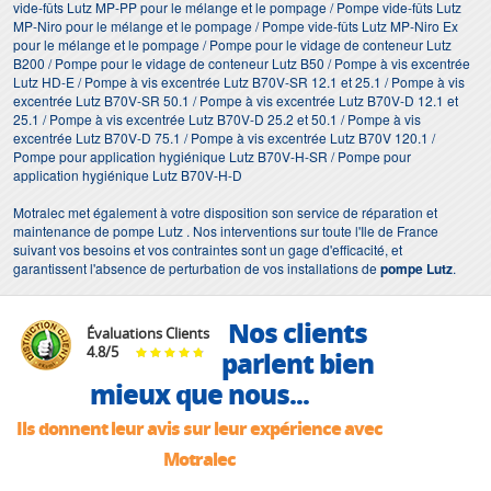
vide-fûts Lutz MP-PP pour le mélange et le pompage / Pompe vide-fûts Lutz
MP-Niro pour le mélange et le pompage / Pompe vide-fûts Lutz MP-Niro Ex
pour le mélange et le pompage / Pompe pour le vidage de conteneur Lutz
B200 / Pompe pour le vidage de conteneur Lutz B50 / Pompe à vis excentrée
Lutz HD-E / Pompe à vis excentrée Lutz B70V-SR 12.1 et 25.1 / Pompe à vis
excentrée Lutz B70V-SR 50.1 / Pompe à vis excentrée Lutz B70V-D 12.1 et
25.1 / Pompe à vis excentrée Lutz B70V-D 25.2 et 50.1 / Pompe à vis
excentrée Lutz B70V-D 75.1 / Pompe à vis excentrée Lutz B70V 120.1 /
Pompe pour application hygiénique Lutz B70V-H-SR / Pompe pour
application hygiénique Lutz B70V-H-D
Motralec met également à votre disposition son service de réparation et
maintenance de pompe Lutz . Nos interventions sur toute l'Ile de France
suivant vos besoins et vos contraintes sont un gage d'efficacité, et
garantissent l'absence de perturbation de vos installations de
pompe Lutz
.
Nos clients
Évaluations Clients
4.8
/
5
parlent bien
mieux que nous...
Ils donnent leur avis sur leur expérience avec
Motralec