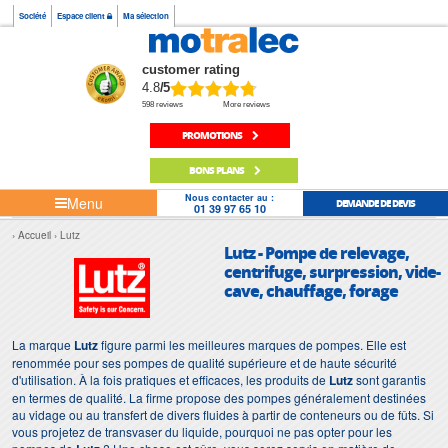
Société
Espace client
Ma sélection
customer rating
4.8
/5
598 reviews
More reviews
PROMOTIONS
BONS PLANS
Nous contacter au :
Menu
DEMANDE DE DEVIS
01 39 97 65 10
Accueil
Lutz
Lutz - Pompe de relevage,
centrifuge, surpression, vide-
cave, chauffage, forage
La marque
Lutz
figure parmi les meilleures marques de pompes. Elle est
renommée pour ses pompes de qualité supérieure et de haute sécurité
d'utilisation. À la fois pratiques et efficaces, les produits de
Lutz
sont garantis
en termes de qualité. La firme propose des pompes généralement destinées
au vidage ou au transfert de divers fluides à partir de conteneurs ou de fûts. Si
vous projetez de transvaser du liquide, pourquoi ne pas opter pour les