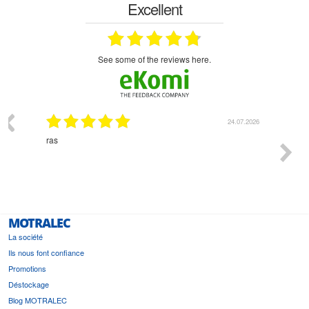
Excellent
see some of the reviews here.
03.2026
24.07.2026
n
ras
Monsie
 géré
l'écout
le
bonne 
i a été
est pr
MOTRALEC
La société
Ils nous font confiance
Promotions
Déstockage
Blog MOTRALEC