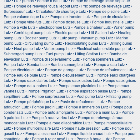
Lutz • Lutz pumps • Pompe à eau Lutz • Pompe de relevage fosse septique
Lutz • Pompe de relevage tout a l'egout Lutz • Prix pompe de relevage Lutz •
Surpresseur Lutz • Circulateur de chauffage Lutz • Pompe de piscine Lutz •
Pompe volumetrique Lutz • Pompe de transfert Lutz • Pompe de circulation
Lutz • Pompe vide-futs Lutz • Pompe doseuse Lutz • Pompe industrielle Lutz •
Pompe à vide Lutz • Electropompe Lutz • Pompe a chaleur Lutz • Water pump
Lutz • Centrifugal pump Lutz • Electric pump Lutz • Lift Station Lutz • Heating
pump Lutz • Booster pump Lutz • Lutz pump • Vacuum pump Lutz • Marine
pump Lutz • Circulating pump Lutz • Recirculating pump Lutz • Drilling pump
Lutz • Heat pump Lutz • Vortex pump Lutz • Electrical submersible pump Lutz •
Submerged pump Lutz • Fuel pump Lutz • Lifting Station Lutz • Bomba de
elevacion Lutz • Pompa di sollevamento Lutz • Pompa sommersa Lutz •
Pompa Lutz • Bomba Lutz • Bomba sumergible Lutz • Pompe a eau Lutz •
Pompe électrique Lutz • Pompe de garage Lutz • Pompe de refoulement Lutz •
Pompe eau de pluie Lutz • Pompe d'épuisement Lutz • Pompe eaux chargées
Lutz • Pompe eaux claires Lutz • Pompe eaux usées Lutz • Pompe eaux grises
Lutz • Pompe eaux noires Lutz • Pompe eaux pluviales Lutz • Pompe eaux
vannes Lutz • Pompe irrigation Lutz • Pompe aspiration basse Lutz • Pompe
serpillière Lutz • Pompe surpresseur Lutz • Pool pump Lutz • Filtrating pump
Lutz • Pompe périphérique Lutz • Poste de refoulement Lutz • Pompe
adduction Lutz • Pompe jardin Lutz • Pompe a immersion Lutz • Pompe pour
condensats Lutz • Pompe auto amorçante Lutz • Pompe a main Lutz • Pompe
à palettes Lutz • Pompe à roue vortex Lutz • Pompe de relevage à roue
monocanale Lutz • Pompe à roue dilacératrice Lutz • Pompe monocellulaire
Lutz • Pompe multicellulaire Lutz • Pompe haute pression Lutz • Pompe pour
gasoil Lutz • Pompe a essence Lutz • Pompe liquide chaud Lutz • Pompe pour
chaufferie Lutz • Pompe à rotor noyé Lutz • Pompe à boue Lutz • Pompe