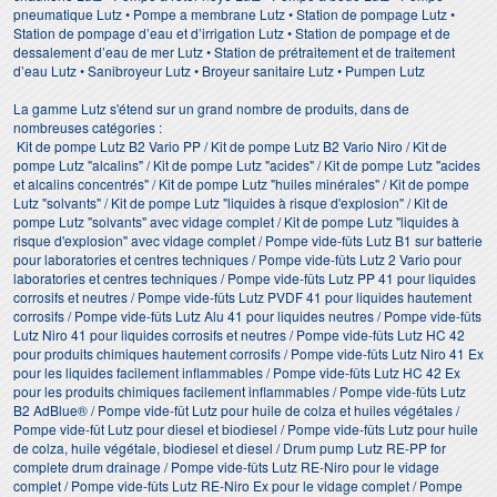
pneumatique Lutz • Pompe a membrane Lutz • Station de pompage Lutz •
Station de pompage d’eau et d’irrigation Lutz • Station de pompage et de
dessalement d’eau de mer Lutz • Station de prétraitement et de traitement
d’eau Lutz • Sanibroyeur Lutz • Broyeur sanitaire Lutz • Pumpen Lutz
La gamme Lutz s'étend sur un grand nombre de produits, dans de
nombreuses catégories :
Kit de pompe Lutz B2 Vario PP / Kit de pompe Lutz B2 Vario Niro / Kit de
pompe Lutz "alcalins" / Kit de pompe Lutz "acides" / Kit de pompe Lutz "acides
et alcalins concentrés" / Kit de pompe Lutz "huiles minérales" / Kit de pompe
Lutz "solvants" / Kit de pompe Lutz "liquides à risque d'explosion" / Kit de
pompe Lutz "solvants" avec vidage complet / Kit de pompe Lutz "liquides à
risque d'explosion" avec vidage complet / Pompe vide-fûts Lutz B1 sur batterie
pour laboratories et centres techniques / Pompe vide-fûts Lutz 2 Vario pour
laboratories et centres techniques / Pompe vide-fûts Lutz PP 41 pour liquides
corrosifs et neutres / Pompe vide-fûts Lutz PVDF 41 pour liquides hautement
corrosifs / Pompe vide-fûts Lutz Alu 41 pour liquides neutres / Pompe vide-fûts
Lutz Niro 41 pour liquides corrosifs et neutres / Pompe vide-fûts Lutz HC 42
pour produits chimiques hautement corrosifs / Pompe vide-fûts Lutz Niro 41 Ex
pour les liquides facilement inflammables / Pompe vide-fûts Lutz HC 42 Ex
pour les produits chimiques facilement inflammables / Pompe vide-fûts Lutz
B2 AdBlue® / Pompe vide-fût Lutz pour huile de colza et huiles végétales /
Pompe vide-fût Lutz pour diesel et biodiesel / Pompe vide-fûts Lutz pour huile
de colza, huile végétale, biodiesel et diesel / Drum pump Lutz RE-PP for
complete drum drainage / Pompe vide-fûts Lutz RE-Niro pour le vidage
complet / Pompe vide-fûts Lutz RE-Niro Ex pour le vidage complet / Pompe