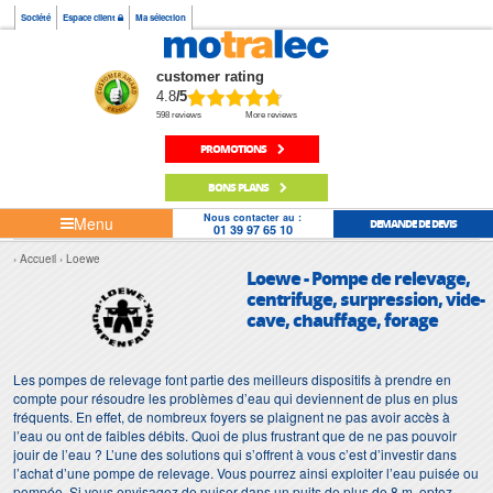
Société
Espace client
Ma sélection
customer rating
4.8
/5
598 reviews
More reviews
PROMOTIONS
BONS PLANS
Nous contacter au :
Menu
DEMANDE DE DEVIS
01 39 97 65 10
Accueil
Loewe
Loewe - Pompe de relevage,
centrifuge, surpression, vide-
cave, chauffage, forage
Les pompes de relevage font partie des meilleurs dispositifs à prendre en
compte pour résoudre les problèmes d’eau qui deviennent de plus en plus
fréquents. En effet, de nombreux foyers se plaignent ne pas avoir accès à
l’eau ou ont de faibles débits. Quoi de plus frustrant que de ne pas pouvoir
jouir de l’eau ? L’une des solutions qui s’offrent à vous c’est d’investir dans
l’achat d’une pompe de relevage. Vous pourrez ainsi exploiter l’eau puisée ou
pompée. Si vous envisagez de puiser dans un puits de plus de 8 m, optez