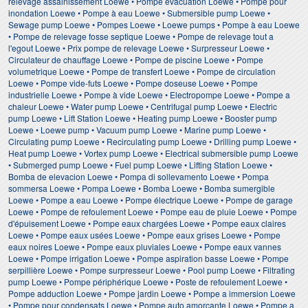
relevage assainissement Loewe • Pompe evacuation Loewe • Pompe pour
inondation Loewe • Pompe à eau Loewe • Submersible pump Loewe •
Sewage pump Loewe • Pompes Loewe • Loewe pumps • Pompe à eau Loewe
• Pompe de relevage fosse septique Loewe • Pompe de relevage tout a
l'egout Loewe • Prix pompe de relevage Loewe • Surpresseur Loewe •
Circulateur de chauffage Loewe • Pompe de piscine Loewe • Pompe
volumetrique Loewe • Pompe de transfert Loewe • Pompe de circulation
Loewe • Pompe vide-futs Loewe • Pompe doseuse Loewe • Pompe
industrielle Loewe • Pompe à vide Loewe • Electropompe Loewe • Pompe a
chaleur Loewe • Water pump Loewe • Centrifugal pump Loewe • Electric
pump Loewe • Lift Station Loewe • Heating pump Loewe • Booster pump
Loewe • Loewe pump • Vacuum pump Loewe • Marine pump Loewe •
Circulating pump Loewe • Recirculating pump Loewe • Drilling pump Loewe •
Heat pump Loewe • Vortex pump Loewe • Electrical submersible pump Loewe
• Submerged pump Loewe • Fuel pump Loewe • Lifting Station Loewe •
Bomba de elevacion Loewe • Pompa di sollevamento Loewe • Pompa
sommersa Loewe • Pompa Loewe • Bomba Loewe • Bomba sumergible
Loewe • Pompe a eau Loewe • Pompe électrique Loewe • Pompe de garage
Loewe • Pompe de refoulement Loewe • Pompe eau de pluie Loewe • Pompe
d'épuisement Loewe • Pompe eaux chargées Loewe • Pompe eaux claires
Loewe • Pompe eaux usées Loewe • Pompe eaux grises Loewe • Pompe
eaux noires Loewe • Pompe eaux pluviales Loewe • Pompe eaux vannes
Loewe • Pompe irrigation Loewe • Pompe aspiration basse Loewe • Pompe
serpillière Loewe • Pompe surpresseur Loewe • Pool pump Loewe • Filtrating
pump Loewe • Pompe périphérique Loewe • Poste de refoulement Loewe •
Pompe adduction Loewe • Pompe jardin Loewe • Pompe a immersion Loewe
• Pompe pour condensats Loewe • Pompe auto amorçante Loewe • Pompe a