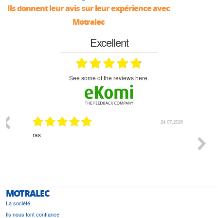
Ils donnent leur avis sur leur expérience avec
Motralec
Excellent
see some of the reviews here.
03.2026
24.07.2026
n
ras
Monsie
 géré
l'écout
le
bonne 
i a été
est pr
MOTRALEC
La société
Ils nous font confiance