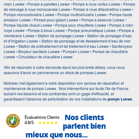
main Loewe • Pompe à palettes Loewe • Pompe à roue vortex Loewe • Pompe
de relevage à roue monocanale Loewe • Pompe à roue dilacératrice Loewe •
Pompe monocellulaire Loewe • Pompe multicellulaire Loewe • Pompe haute
pression Loewe • Pompe pour gasoil Loewe • Pompe a essence Loewe •
Pompe liquide chaud Loewe • Pompe pour chaufferie Loewe • Pompe à rotor
noyé Loewe • Pompe à boue Loewe • Pompe pneumatique Loewe • Pompe a
membrane Loewe • Station de pompage Loewe • Station de pompage d’eau
et d’irrigation Loewe • Station de pompage et de dessalement d’eau de mer
Loewe • Station de prétraitement et de traitement d’eau Loewe • Sanibroyeur
Loewe • Broyeur sanitaire Loewe • Pumpen Loewe • Pompe de chaudière
Loewe • Circulateur de chaudière Loewe
Afin de répondre à votre demande dans les plus brefs délais, nous nous
assurons d'avoir en permanence un stock de pompes Loewe.
Motralec met également à votre disposition son service de réparation et
maintenance de pompe Loewe . Nos interventions sur toute l'Ile de France
suivant vos besoins et vos contraintes sont un gage d'efficacité, et
garantissent l'absence de perturbation de vos installations de
pompe Loewe
.
Nos clients
Évaluations Clients
4.8
/
5
parlent bien
mieux que nous...