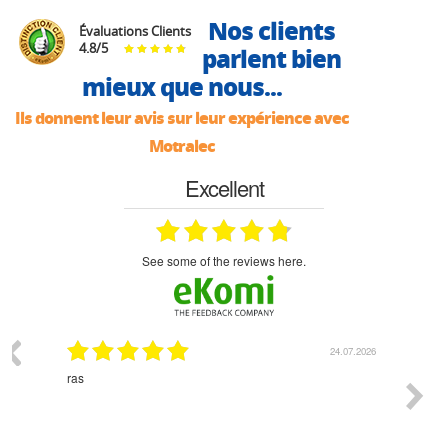
Nos clients
Évaluations Clients
4.8
/
5
parlent bien
mieux que nous...
Ils donnent leur avis sur leur expérience avec
Motralec
Excellent
see some of the reviews here.
03.2026
24.07.2026
n
ras
Monsie
 géré
l'écout
le
bonne 
i a été
est pr