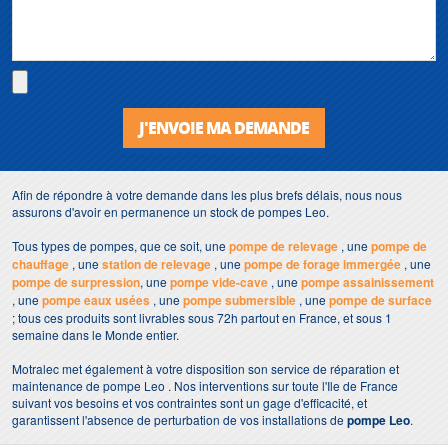
J'ENVOIE MA DEMANDE
Afin de répondre à votre demande dans les plus brefs délais, nous nous
assurons d'avoir en permanence un stock de pompes Leo.
Tous types de pompes, que ce soit, une
pompe de relevage
, une
pompe de
chauffage
, une
station de relevage
, une
pompe de forage immergée
, une
pompe de surpression
, une
pompe vide-cave
, une
pompe assainissement
, une
pompe eaux usées
, une
pompe submersible
, une
pompe de surface
; tous ces produits sont livrables sous 72h partout en France, et sous 1
semaine dans le Monde entier.
Motralec met également à votre disposition son service de réparation et
maintenance de pompe Leo . Nos interventions sur toute l'Ile de France
suivant vos besoins et vos contraintes sont un gage d'efficacité, et
garantissent l'absence de perturbation de vos installations de
pompe Leo
.