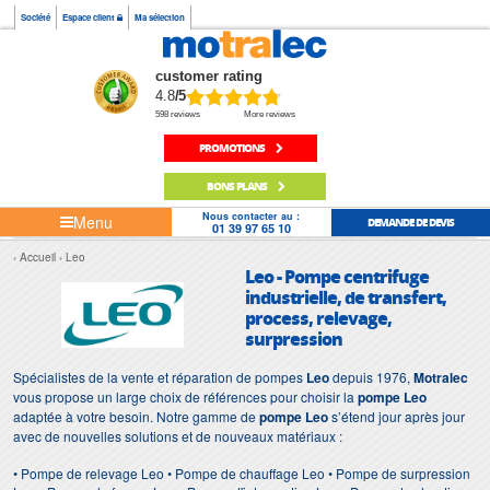
Société
Espace client
Ma sélection
customer rating
4.8
/5
598 reviews
More reviews
PROMOTIONS
BONS PLANS
Nous contacter au :
Menu
DEMANDE DE DEVIS
01 39 97 65 10
Accueil
Leo
Leo - Pompe centrifuge
industrielle, de transfert,
process, relevage,
surpression
Spécialistes de la vente et réparation de pompes
Leo
depuis 1976,
Motralec
vous propose un large choix de références pour choisir la
pompe Leo
adaptée à votre besoin. Notre gamme de
pompe Leo
s’étend jour après jour
avec de nouvelles solutions et de nouveaux matériaux :
• Pompe de relevage Leo • Pompe de chauffage Leo • Pompe de surpression