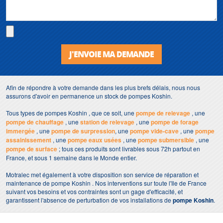
J'ENVOIE MA DEMANDE
Afin de répondre à votre demande dans les plus brefs délais, nous nous
assurons d'avoir en permanence un stock de pompes Koshin.
Tous types de pompes Koshin , que ce soit, une
pompe de relevage
, une
pompe de chauffage
, une
station de relevage
, une
pompe de forage
immergée
, une
pompe de surpression
, une
pompe vide-cave
, une
pompe
assainissement
, une
pompe eaux usées
, une
pompe submersible
, une
pompe de surface
; tous ces produits sont livrables sous 72h partout en
France, et sous 1 semaine dans le Monde entier.
Motralec met également à votre disposition son service de réparation et
maintenance de pompe Koshin . Nos interventions sur toute l'Ile de France
suivant vos besoins et vos contraintes sont un gage d'efficacité, et
garantissent l'absence de perturbation de vos installations de
pompe Koshin
.