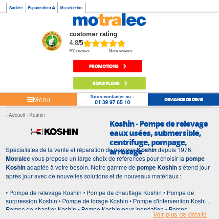
Société
Espace client
Ma sélection
customer rating
4.8
/5
598 reviews
More reviews
PROMOTIONS
BONS PLANS
Nous contacter au :
Menu
DEMANDE DE DEVIS
01 39 97 65 10
Accueil
Koshin
Koshin - Pompe de relevage
eaux usées, submersible,
centrifuge, pompage,
Spécialistes de la vente et réparation de pompes
Koshin
depuis 1976,
arrosage
Motralec
vous propose un large choix de références pour choisir la
pompe
Koshin
adaptée à votre besoin. Notre gamme de
pompe Koshin
s’étend jour
après jour avec de nouvelles solutions et de nouveaux matériaux :
• Pompe de relevage Koshin • Pompe de chauffage Koshin • Pompe de
surpression Koshin • Pompe de forage Koshin • Pompe d'intervention Koshin •
Pompe de chantier Koshin • Pompe Koshin pour inondation • Pompe
Voir plus de détails
immergée Koshin • Pompe Koshin de surface • Station de relevage Koshin •