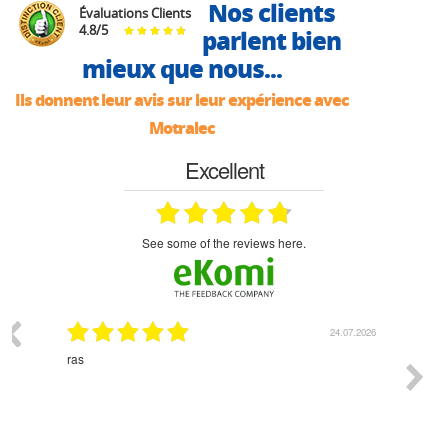
Nos clients
Évaluations Clients
4.8
/
5
parlent bien
mieux que nous...
Ils donnent leur avis sur leur expérience avec
Motralec
Excellent
see some of the reviews here.
03.2026
24.07.2026
n
ras
Monsie
 géré
l'écout
le
bonne 
i a été
est pr