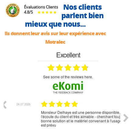
Nos clients
Évaluations Clients
4.8
/
5
parlent bien
mieux que nous...
Ils donnent leur avis sur leur expérience avec
Motralec
Excellent
see some of the reviews here.
07.2026
18.07.2026
Monsieur Delhaye est une personne disponible, à
bien ri
l'écoute du client et très aimable - cherchant toujours la
bonne solution et le matériel convenant à l'usage qui en
est prévu