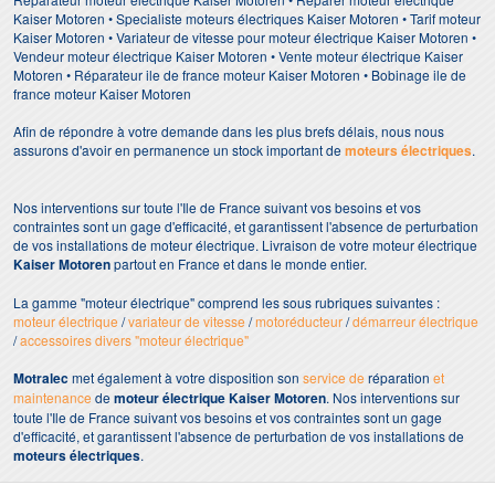
Kaiser Motoren • Specialiste moteurs électriques Kaiser Motoren • Tarif moteur
Kaiser Motoren • Variateur de vitesse pour moteur électrique Kaiser Motoren •
Vendeur moteur électrique Kaiser Motoren • Vente moteur électrique Kaiser
Motoren • Réparateur ile de france moteur Kaiser Motoren • Bobinage ile de
france moteur Kaiser Motoren
Afin de répondre à votre demande dans les plus brefs délais, nous nous
assurons d'avoir en permanence un stock important de
moteurs électriques
.
Nos interventions sur toute l'Ile de France suivant vos besoins et vos
contraintes sont un gage d'efficacité, et garantissent l'absence de perturbation
de vos installations de moteur électrique. Livraison de votre moteur électrique
Kaiser Motoren
partout en France et dans le monde entier.
La gamme "moteur électrique" comprend les sous rubriques suivantes :
moteur électrique
/
variateur de vitesse
/
motoréducteur
/
démarreur électrique
/
accessoires divers "moteur électrique"
Motralec
met également à votre disposition son
service de
réparation
et
maintenance
de
moteur électrique Kaiser Motoren
. Nos interventions sur
toute l'Ile de France suivant vos besoins et vos contraintes sont un gage
d'efficacité, et garantissent l'absence de perturbation de vos installations de
moteurs électriques
.