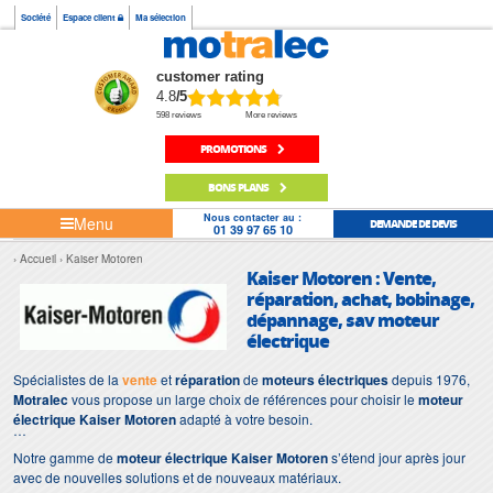
Société
Espace client
Ma sélection
customer rating
4.8
/5
598 reviews
More reviews
PROMOTIONS
BONS PLANS
Nous contacter au :
Menu
DEMANDE DE DEVIS
01 39 97 65 10
Accueil
Kaiser Motoren
Kaiser Motoren : Vente,
réparation, achat, bobinage,
dépannage, sav moteur
électrique
Spécialistes de la
vente
et
réparation
de
moteurs électriques
depuis 1976,
Motralec
vous propose un large choix de références pour choisir le
moteur
électrique Kaiser Motoren
adapté à votre besoin.
Notre gamme de
moteur électrique Kaiser Motoren
s’étend jour après jour
avec de nouvelles solutions et de nouveaux matériaux.