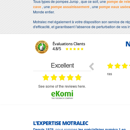
Tous types de pompes Jurop , que ce soit, une
pompe de rel
cave
, une
pompe assainissement
, une
pompe eaux usée
Monde entier.
Motralec met également à votre disposition son service de rép
d'efficacité, et garantissent l'absence de perturbation de vos i
N
Évaluations Clients
4.8
/
5
Excellent
18.07.2026
07.07.2026
ne
bien rien a dire .what else
RAS
très aimable
on et le
n est prévu
see some of the reviews here.
L'EXPERTISE MOTRALEC
Depuis 1976
, nous sommes
les spécialistes numéro 1 en