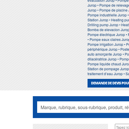
evacuation Jurop • Pompe
Jurop • Pompe de relevage
Jurop • Pompe de piscine 
Pompe industrielle Jurop 
Station Jurop • Heating p
Drilling pump Jurop • Hea
Bomba de elevacion Jurop
Pompe électrique Jurop •
• Pompe eaux claires Jur
Pompe irrigation Jurop • 
périphérique Jurop • Pos
auto amorçante Jurop • P
dilacératrice Jurop • Pom
Pompe liquide chaud Juro
Station de pompage Jurop •
traitement d’eau Jurop • 
DEMANDE DE DEVIS POU