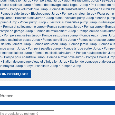
 pour inondation Jurop • Pompe à eau Jurop • Submersible pump Jurop • Sewage
 fosse septique Jurop • Pompe de relevage tout a l'egout Jurop • Prix pompe de re
Jurop • Pompe volumetrique Jurop • Pompe de transfert Jurop • Pompe de circulat
• Pompe à vide Jurop • Electropompe Jurop • Pompe a chaleur Jurop • Water pump Ju
ump Jurop • Booster pump Jurop • Jurop pump • Vacuum pump Jurop • Marine pump J
t pump Jurop • Vortex pump Jurop • Electrical submersible pump Jurop • Submerged 
 • Pompa di sollevamento Jurop • Pompa sommersa Jurop • Pompa Jurop • Bomba 
 Pompe de garage Jurop • Pompe de refoulement Jurop • Pompe eau de pluie Juro
op • Pompe eaux usées Jurop • Pompe eaux grises Jurop • Pompe eaux noires Juro
Pompe aspiration basse Jurop • Pompe serpillière Jurop • Pompe surpresseur Jurop
te de refoulement Jurop • Pompe adduction Jurop • Pompe jardin Jurop • Pompe a
ompe a main Jurop • Pompe à palettes Jurop • Pompe à roue vortex Jurop • Pompe
pe monocellulaire Jurop • Pompe multicellulaire Jurop • Pompe haute pression Jur
p • Pompe pour chaufferie Jurop • Pompe à rotor noyé Jurop • Pompe à boue Jur
 Station de pompage d’eau et d’irrigation Jurop • Station de pompage et de dessa
Sanibroyeur Jurop • Broyeur sanitaire Jurop • Pumpen Jurop
R UN PRODUIT JUROP