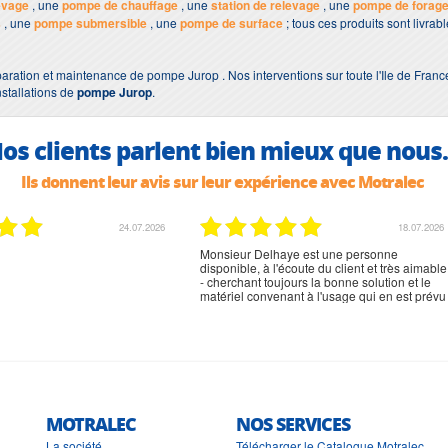
evage
, une
pompe de chauffage
, une
station de relevage
, une
pompe de forag
s
, une
pompe submersible
, une
pompe de surface
; tous ces produits sont livra
aration et maintenance de pompe Jurop . Nos interventions sur toute l'Ile de Franc
nstallations de
pompe Jurop
.
os clients parlent bien mieux que nous.
Ils donnent leur avis sur leur expérience avec Motralec
02.07.2026
02.07.2026
rien à signaler, très content
MOTRALEC
NOS SERVICES
La société
Télécharger le Catalogue Motralec