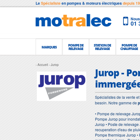
Le
Spécialiste
en pompes & moteurs électriques
depuis 1
Nous 
01 
POMPE DE
STATION DE
POMPE DE
MARQUES
RELEVAGE
RELEVAGE
CHAUFFAGE
Accueil
Jurop
Jurop - P
immergé
Spécialistes de la vente 
besoin. Notre gamme de
p
• Pompe de relevage Jurop
Pompe Jurop pour inondati
Jurop • Poste de relevage
recuperation d'eau de plu
Pompe thermique Jurop • 