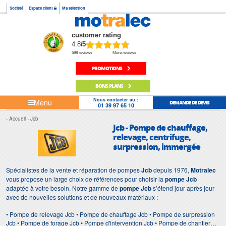
Société
Espace client
Ma sélection
customer rating
4.8
/5
598 reviews
More reviews
PROMOTIONS
BONS PLANS
Nous contacter au :
Menu
DEMANDE DE DEVIS
01 39 97 65 10
Accueil
Jcb
Jcb - Pompe de chauffage,
relevage, centrifuge,
surpression, immergée
Spécialistes de la vente et réparation de pompes
Jcb
depuis 1976,
Motralec
vous propose un large choix de références pour choisir la
pompe Jcb
adaptée à votre besoin. Notre gamme de
pompe Jcb
s’étend jour après jour
avec de nouvelles solutions et de nouveaux matériaux :
• Pompe de relevage Jcb • Pompe de chauffage Jcb • Pompe de surpression
Jcb • Pompe de forage Jcb • Pompe d'intervention Jcb • Pompe de chantier