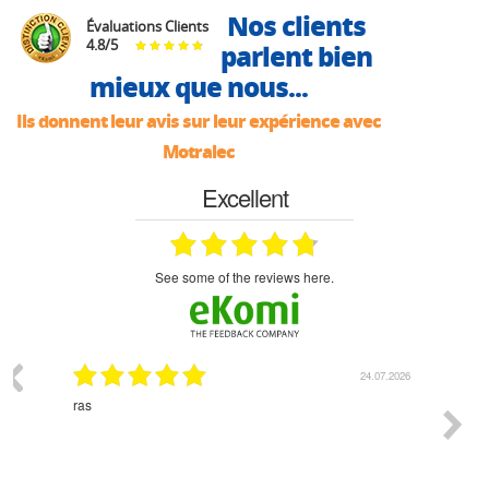
Nos clients
Évaluations Clients
4.8
/
5
parlent bien
mieux que nous...
Ils donnent leur avis sur leur expérience avec
Motralec
Excellent
see some of the reviews here.
03.2026
24.07.2026
n
ras
Monsie
 géré
l'écout
le
bonne 
i a été
est pr