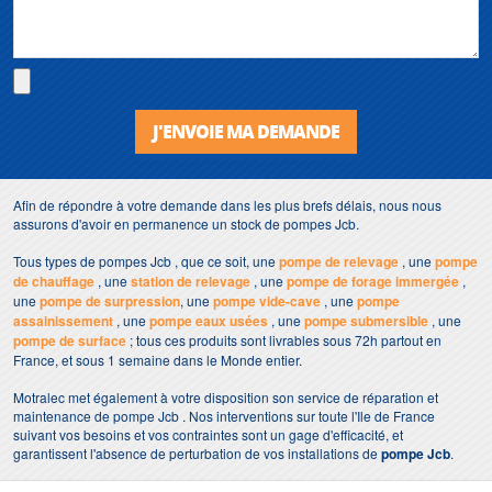
J'ENVOIE MA DEMANDE
Afin de répondre à votre demande dans les plus brefs délais, nous nous
assurons d'avoir en permanence un stock de pompes Jcb.
Tous types de pompes Jcb , que ce soit, une
pompe de relevage
, une
pompe
de chauffage
, une
station de relevage
, une
pompe de forage immergée
,
une
pompe de surpression
, une
pompe vide-cave
, une
pompe
assainissement
, une
pompe eaux usées
, une
pompe submersible
, une
pompe de surface
; tous ces produits sont livrables sous 72h partout en
France, et sous 1 semaine dans le Monde entier.
Motralec met également à votre disposition son service de réparation et
maintenance de pompe Jcb . Nos interventions sur toute l'Ile de France
suivant vos besoins et vos contraintes sont un gage d'efficacité, et
garantissent l'absence de perturbation de vos installations de
pompe Jcb
.