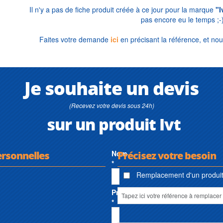
Il n'y a pas de fiche produit créée à ce jour pour la marque
"I
pas encore eu le temps ;-
Faites votre demande
ici
en précisant la référence, et nou
Je souhaite un devis
(Recevez votre devis sous 24h)
sur un produit Ivt
ersonnelles
Nom
Précisez votre besoin
*
Remplacement d'un produit 
Prénom
*