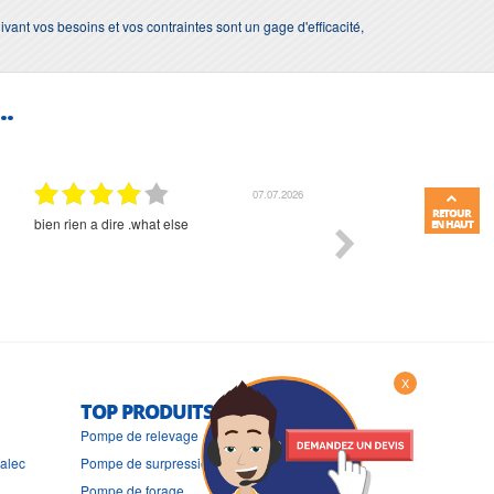
vant vos besoins et vos contraintes sont un gage d'efficacité,
..
07.07.2026
RETOUR
bien rien a dire .what else
RAS
EN HAUT
X
TOP PRODUITS
Pompe de relevage
ralec
Pompe de surpression
Pompe de forage