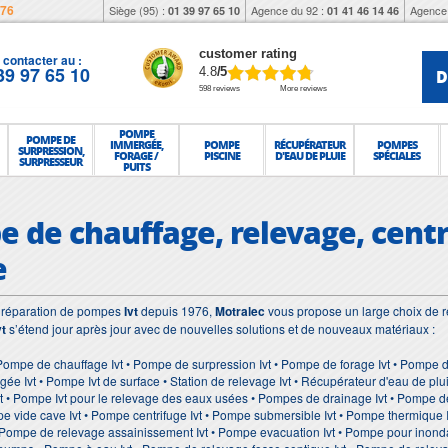
976
Siège (95) :
Agence du 92 :
Agence 
01 39 97 65 10
01 41 46 14 46
customer rating
contacter au :
39 97 65 10
D
4.8
/5
598 reviews
More reviews
POMPE
POMPE DE
IMMERGÉE,
POMPE
RÉCUPÉRATEUR
POMPES
SURPRESSION,
FORAGE /
PISCINE
D'EAU DE PLUIE
SPÉCIALES
SURPRESSEUR
PUITS
e de chauffage, relevage, centr
e
et réparation de pompes
Ivt
depuis 1976,
Motralec
vous propose un large choix de r
t
s’étend jour après jour avec de nouvelles solutions et de nouveaux matériaux :
Pompe de chauffage Ivt • Pompe de surpression Ivt • Pompe de forage Ivt • Pompe d'i
e Ivt • Pompe Ivt de surface • Station de relevage Ivt • Récupérateur d'eau de plui
vt • Pompe Ivt pour le relevage des eaux usées • Pompes de drainage Ivt • Pompe de 
pe vide cave Ivt • Pompe centrifuge Ivt • Pompe submersible Ivt • Pompe thermique
• Pompe de relevage assainissement Ivt • Pompe evacuation Ivt • Pompe pour inond