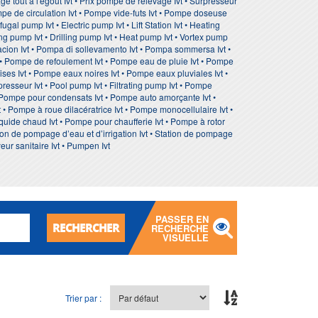
e tout a l'egout Ivt • Prix pompe de relevage Ivt • Surpresseur
ompe de circulation Ivt • Pompe vide-futs Ivt • Pompe doseuse
gal pump Ivt • Electric pump Ivt • Lift Station Ivt • Heating
ng pump Ivt • Drilling pump Ivt • Heat pump Ivt • Vortex pump
vacion Ivt • Pompa di sollevamento Ivt • Pompa sommersa Ivt •
 • Pompe de refoulement Ivt • Pompe eau de pluie Ivt • Pompe
es Ivt • Pompe eaux noires Ivt • Pompe eaux pluviales Ivt •
resseur Ivt • Pool pump Ivt • Filtrating pump Ivt • Pompe
• Pompe pour condensats Ivt • Pompe auto amorçante Ivt •
• Pompe à roue dilacératrice Ivt • Pompe monocellulaire Ivt •
quide chaud Ivt • Pompe pour chaufferie Ivt • Pompe à rotor
on de pompage d’eau et d’irrigation Ivt • Station de pompage
eur sanitaire Ivt • Pumpen Ivt
PASSER EN
RECHERCHER
RECHERCHE
VISUELLE
Trier par :