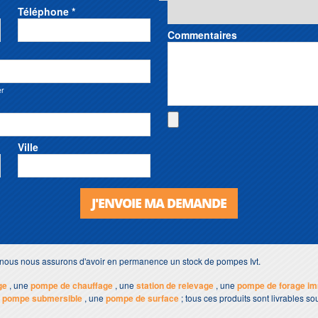
Téléphone *
Commentaires
er
Ville
J'ENVOIE MA DEMANDE
, nous nous assurons d'avoir en permanence un stock de pompes Ivt.
ge
, une
pompe de chauffage
, une
station de relevage
, une
pompe de forage i
e
pompe submersible
, une
pompe de surface
; tous ces produits sont livrables 