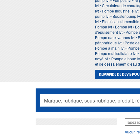
pump Ivt • Pompes Ivt • Iv
Ivt • Circulateur de chauff
Ivt • Pompe industrielle Ivt
pump Ivt • Booster pump Ivt
Ivt • Electrical submersibl
Pompa Ivt • Bomba Ivt • Bo
d'épuisement Ivt • Pompe e
Pompe eaux vannes Ivt • Po
périphérique Ivt • Poste d
Pompe a main Ivt • Pompe à
Pompe multicellulaire Ivt 
noyé Ivt • Pompe à boue Iv
et de dessalement d’eau de 
DEMANDE DE DEVIS POUR
Aucun ré