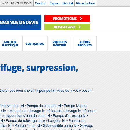
du 91 :
01 69 92 27 61
Société
Espace client
Ma sélection
PROMOTIONS
EMANDE DE DEVIS
BONS PLANS
MOTEUR
PRODUITS
AUTRES
VENTILATION
ÉLECTRIQUE
KÄRCHER
PRODUITS
ifuge, surpression,
éférences pour choisir la
pompe Ivt
adaptée à votre besoin.
ntervention Ivt • Pompe de chantier Ivt • Pompe Ivt pour
e Ivt • Module de relevage Ivt • Poste de relevage Ivt • Pompe
recuperation d'eau de pluie Ivt • Pompe d'arrosage Ivt •
 Ivt • Pompe de relevage eaux chargées Ivt • Pompe de
ation Ivt • Pompe à eau Ivt • Submersible pump Ivt • Sewage