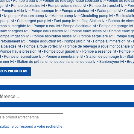
t pumps • Pompe à eau Ivt • Pompe de relevage fosse septique Ivt • Pompe de relevag
age Ivt • Pompe de piscine Ivt • Pompe volumetrique Ivt • Pompe de transfert Ivt • P
 • Pompe à vide Ivt • Electropompe Ivt • Pompe a chaleur Ivt • Water pump Ivt • Centrifu
 • Ivt pump • Vacuum pump Ivt • Marine pump Ivt • Circulating pump Ivt • Recirculati
e pump Ivt • Submerged pump Ivt • Fuel pump Ivt • Lifting Station Ivt • Bomba de ele
mba sumergible Ivt • Pompe a eau Ivt • Pompe électrique Ivt • Pompe de garage Ivt
aux chargées Ivt • Pompe eaux claires Ivt • Pompe eaux usées Ivt • Pompe eaux gris
mpe irrigation Ivt • Pompe aspiration basse Ivt • Pompe serpillière Ivt • Pompe surp
e refoulement Ivt • Pompe adduction Ivt • Pompe jardin Ivt • Pompe a immersion Ivt 
 palettes Ivt • Pompe à roue vortex Ivt • Pompe de relevage à roue monocanale Ivt 
• Pompe haute pression Ivt • Pompe pour gasoil Ivt • Pompe a essence Ivt • Pompe li
t • Pompe pneumatique Ivt • Pompe a membrane Ivt • Station de pompage Ivt • Stati
mer Ivt • Station de prétraitement et de traitement d’eau Ivt • Sanibroyeur Ivt • Broy
 UN PRODUIT IVT
sultat ne correspond à votre recherche.