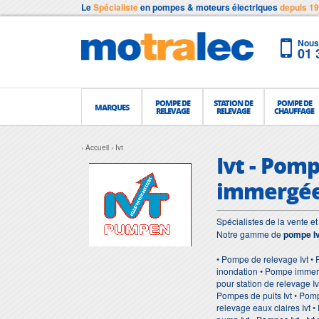
Le
Spécialiste
en pompes & moteurs électriques
depuis 1
Nous 
01 
POMPE DE
STATION DE
POMPE DE
MARQUES
RELEVAGE
RELEVAGE
CHAUFFAGE
Accueil
Ivt
Ivt - Pomp
immergé
Spécialistes de la vente 
Notre gamme de
pompe Iv
• Pompe de relevage Ivt • 
inondation • Pompe immergé
pour station de relevage I
Pompes de puits Ivt • Pom
relevage eaux claires Ivt 