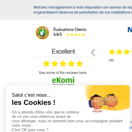
Motralec met également à votre disposition son service de répa
et garantissent l'absence de perturbation de vos installations
N
Évaluations Clients
4.8
/
5
Excellent
29.03.2026
29.03.2026
étitifs,
bonjour commande pompe puit malgré un
ras
mmercial,***
appel en dehors des heures d ouverture votre
commercial a géré ma demande le devis reçu
immédiatement un fois le paiement effectue la
see some of the reviews here.
commande a été valider l envoi a été un peu
long mais dans l ensemble très satisfait
L'EXPERTISE MOTRALEC
Depuis 1976
, nous sommes
les spécialistes numéro 1 en
France
en pompes de relevage, station de relevage, pompe 
chauffage, suppression, forage, immergée et moteurs électriq
Nous assurons
la vente, la réparation, l'installation et le