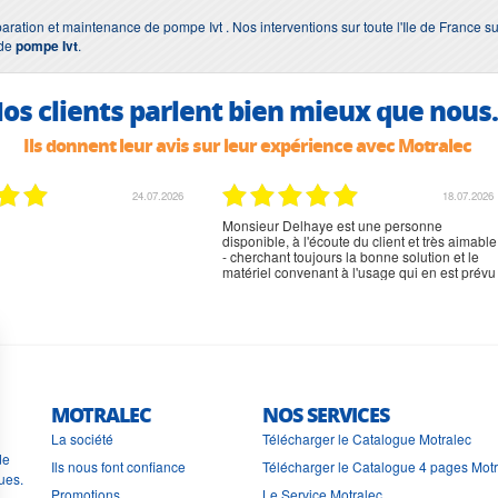
ration et maintenance de pompe Ivt . Nos interventions sur toute l'Ile de France sui
 de
pompe Ivt
.
os clients parlent bien mieux que nous.
Ils donnent leur avis sur leur expérience avec Motralec
24.07.2026
18.07.2026
Monsieur Delhaye est une personne
disponible, à l'écoute du client et très aimable
- cherchant toujours la bonne solution et le
matériel convenant à l'usage qui en est prévu
MOTRALEC
NOS SERVICES
La société
Télécharger le Catalogue Motralec
de
Ils nous font confiance
Télécharger le Catalogue 4 pages Mot
ues.
Promotions
Le Service Motralec