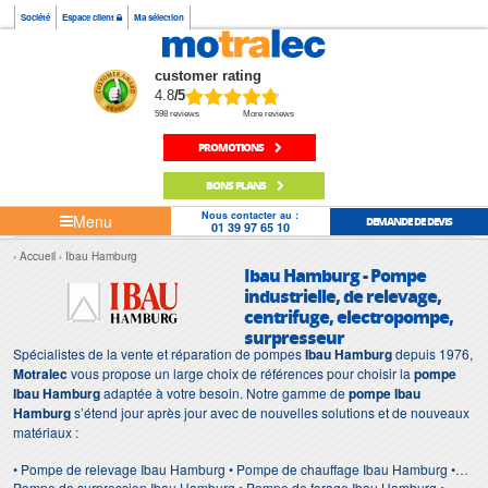
Société
Espace client
Ma sélection
customer rating
4.8
/5
598 reviews
More reviews
PROMOTIONS
BONS PLANS
Nous contacter au :
Menu
DEMANDE DE DEVIS
01 39 97 65 10
Accueil
Ibau Hamburg
Ibau Hamburg - Pompe
industrielle, de relevage,
centrifuge, electropompe,
surpresseur
Spécialistes de la vente et réparation de pompes
Ibau Hamburg
depuis 1976,
Motralec
vous propose un large choix de références pour choisir la
pompe
Ibau Hamburg
adaptée à votre besoin. Notre gamme de
pompe Ibau
Hamburg
s’étend jour après jour avec de nouvelles solutions et de nouveaux
matériaux :
• Pompe de relevage Ibau Hamburg • Pompe de chauffage Ibau Hamburg •
Pompe de surpression Ibau Hamburg • Pompe de forage Ibau Hamburg •