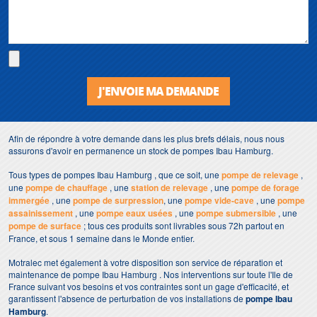
J'ENVOIE MA DEMANDE
Afin de répondre à votre demande dans les plus brefs délais, nous nous
assurons d'avoir en permanence un stock de pompes Ibau Hamburg.
Tous types de pompes Ibau Hamburg , que ce soit, une
pompe de relevage
,
une
pompe de chauffage
, une
station de relevage
, une
pompe de forage
immergée
, une
pompe de surpression
, une
pompe vide-cave
, une
pompe
assainissement
, une
pompe eaux usées
, une
pompe submersible
, une
pompe de surface
; tous ces produits sont livrables sous 72h partout en
France, et sous 1 semaine dans le Monde entier.
Motralec met également à votre disposition son service de réparation et
maintenance de pompe Ibau Hamburg . Nos interventions sur toute l'Ile de
France suivant vos besoins et vos contraintes sont un gage d'efficacité, et
garantissent l'absence de perturbation de vos installations de
pompe Ibau
Hamburg
.