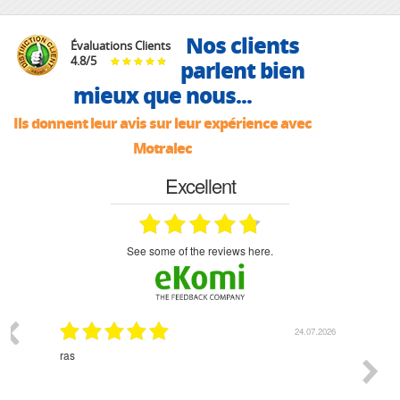
Nos clients
Évaluations Clients
4.8
/
5
parlent bien
mieux que nous...
Ils donnent leur avis sur leur expérience avec
Motralec
Excellent
see some of the reviews here.
03.2026
24.07.2026
n
ras
Monsie
 géré
l'écout
le
bonne 
i a été
est pr