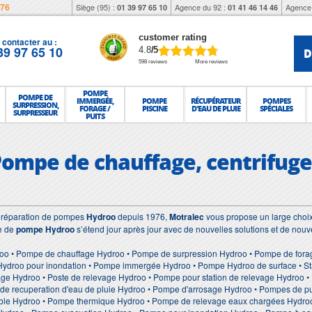
976
Siège (95) :
Agence du 92 :
Agence 
01 39 97 65 10
01 41 46 14 46
customer rating
contacter au :
39 97 65 10
D
4.8
/5
598 reviews
More reviews
POMPE
POMPE DE
IMMERGÉE,
POMPE
RÉCUPÉRATEUR
POMPES
SURPRESSION,
FORAGE /
PISCINE
D'EAU DE PLUIE
SPÉCIALES
SURPRESSEUR
PUITS
Pompe de chauffage, centrifuge, 
et réparation de pompes
Hydroo
depuis 1976,
Motralec
vous propose un large choix
e de
pompe Hydroo
s’étend jour après jour avec de nouvelles solutions et de nou
oo • Pompe de chauffage Hydroo • Pompe de surpression Hydroo • Pompe de fora
Hydroo pour inondation • Pompe immergée Hydroo • Pompe Hydroo de surface • Sta
age Hydroo • Poste de relevage Hydroo • Pompe pour station de relevage Hydroo 
de recuperation d'eau de pluie Hydroo • Pompe d'arrosage Hydroo • Pompes de pu
le Hydroo • Pompe thermique Hydroo • Pompe de relevage eaux chargées Hydroo