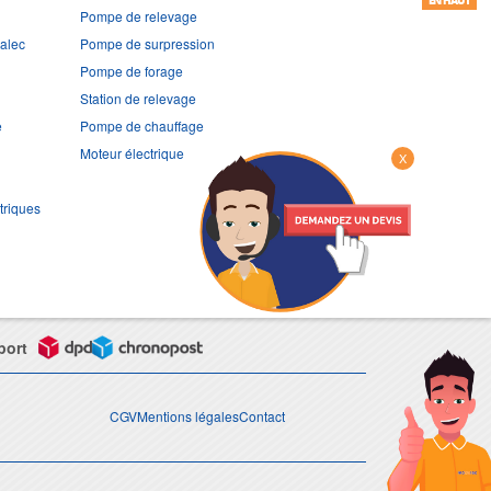
EN HAUT
Pompe de relevage
ralec
Pompe de surpression
Pompe de forage
Station de relevage
e
Pompe de chauffage
Moteur électrique
X
triques
port
CGV
Mentions légales
Contact