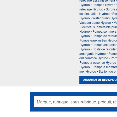
relevage assainissement 
Hydroo • Pompes Hydroo •
relevage Hydroo • Surpres
de circulation Hydroo • P
Hydroo • Water pump Hydro
Vacuum pump Hydroo • Mar
Electrical submersible p
Hydroo • Pompa sommersa
Hydroo • Pompe de refoul
Pompe eaux usées Hydroo 
Hydroo • Pompe aspiration
Hydroo • Poste de refoul
amorçante Hydroo • Pompe
dilacératrice Hydroo • Po
Pompe a essence Hydroo •
Hydroo • Pompe a membran
mer Hydroo • Station de p
DEMANDE DE DEVIS POU