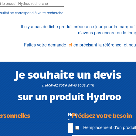
sultat ne correspond à votre recherche.
Il n'y a pas de fiche produit créée à ce jour pour la marque
n'avons pas encore eu le temp
Faites votre demande
ici
en précisant la référence, et nou
Je souhaite un devis
(Recevez votre devis sous 24h)
sur un produit Hydroo
ersonnelles
Nom
Précisez votre besoin
*
Remplacement d'un produit 