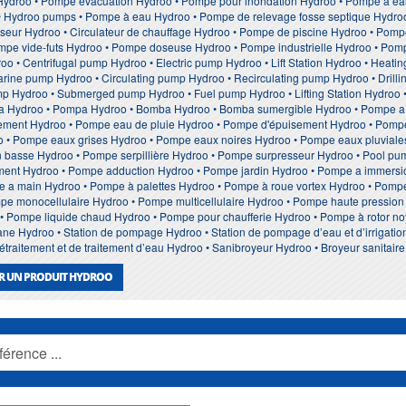
Hydroo • Pompe evacuation Hydroo • Pompe pour inondation Hydroo • Pompe à 
 Hydroo pumps • Pompe à eau Hydroo • Pompe de relevage fosse septique Hydroo •
seur Hydroo • Circulateur de chauffage Hydroo • Pompe de piscine Hydroo • Pom
ompe vide-futs Hydroo • Pompe doseuse Hydroo • Pompe industrielle Hydroo • Po
o • Centrifugal pump Hydroo • Electric pump Hydroo • Lift Station Hydroo • Heat
ine pump Hydroo • Circulating pump Hydroo • Recirculating pump Hydroo • Drill
ump Hydroo • Submerged pump Hydroo • Fuel pump Hydroo • Lifting Station Hydroo
 Hydroo • Pompa Hydroo • Bomba Hydroo • Bomba sumergible Hydroo • Pompe a 
ement Hydroo • Pompe eau de pluie Hydroo • Pompe d'épuisement Hydroo • Pompe
• Pompe eaux grises Hydroo • Pompe eaux noires Hydroo • Pompe eaux pluviales
 basse Hydroo • Pompe serpillière Hydroo • Pompe surpresseur Hydroo • Pool pum
ement Hydroo • Pompe adduction Hydroo • Pompe jardin Hydroo • Pompe a immers
 a main Hydroo • Pompe à palettes Hydroo • Pompe à roue vortex Hydroo • Pomp
mpe monocellulaire Hydroo • Pompe multicellulaire Hydroo • Pompe haute pressi
 Pompe liquide chaud Hydroo • Pompe pour chaufferie Hydroo • Pompe à rotor 
e Hydroo • Station de pompage Hydroo • Station de pompage d’eau et d’irrigatio
rétraitement et de traitement d’eau Hydroo • Sanibroyeur Hydroo • Broyeur sanita
R UN PRODUIT HYDROO