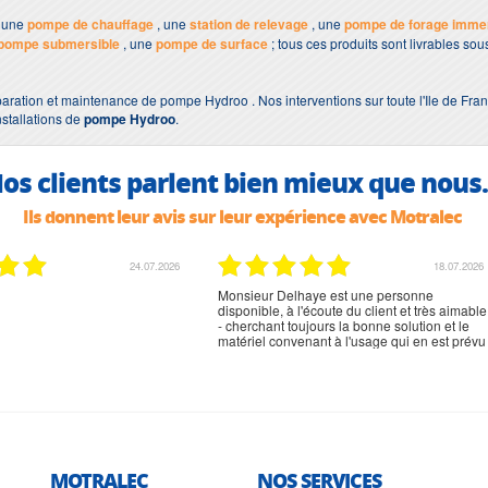
 une
pompe de chauffage
, une
station de relevage
, une
pompe de forage imme
pompe submersible
, une
pompe de surface
; tous ces produits sont livrables s
aration et maintenance de pompe Hydroo . Nos interventions sur toute l'Ile de Fran
nstallations de
pompe Hydroo
.
os clients parlent bien mieux que nous.
Ils donnent leur avis sur leur expérience avec Motralec
02.07.2026
02.07.2026
rien à signaler, très content
MOTRALEC
NOS SERVICES