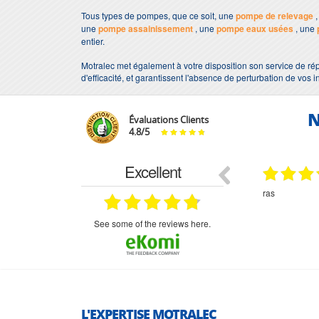
Tous types de pompes, que ce soit, une
pompe de relevage
,
une
pompe assainissement
, une
pompe eaux usées
, une
entier.
Motralec met également à votre disposition son service de rép
d'efficacité, et garantissent l'absence de perturbation de vos i
N
Évaluations Clients
4.8
/
5
Excellent
18.07.2026
07.07.2026
ne
bien rien a dire .what else
RAS
très aimable
on et le
n est prévu
see some of the reviews here.
L'EXPERTISE MOTRALEC