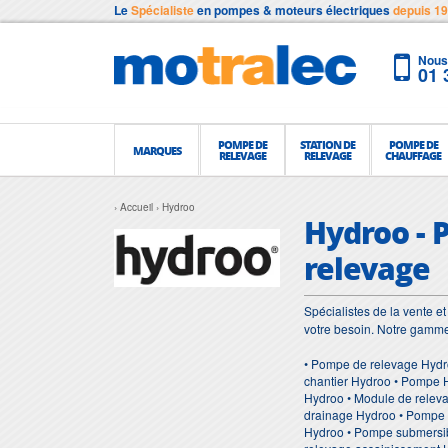
Le
Spécialiste
en pompes & moteurs électriques
depuis 1
Nous 
01 
POMPE DE
STATION DE
POMPE DE
MARQUES
RELEVAGE
RELEVAGE
CHAUFFAGE
Accueil
Hydroo
Hydroo - 
relevage
Spécialistes de la vente 
votre besoin. Notre gamm
• Pompe de relevage Hydr
chantier Hydroo • Pompe 
Hydroo • Module de relev
drainage Hydroo • Pompe 
Hydroo • Pompe submersib