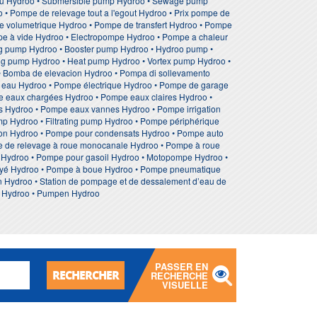
eau Hydroo • Submersible pump Hydroo • Sewage pump
 Pompe de relevage tout a l'egout Hydroo • Prix pompe de
pe volumetrique Hydroo • Pompe de transfert Hydroo • Pompe
mpe à vide Hydroo • Electropompe Hydroo • Pompe a chaleur
ing pump Hydroo • Booster pump Hydroo • Hydroo pump •
ing pump Hydroo • Heat pump Hydroo • Vortex pump Hydroo •
 • Bomba de elevacion Hydroo • Pompa di sollevamento
eau Hydroo • Pompe électrique Hydroo • Pompe de garage
 eaux chargées Hydroo • Pompe eaux claires Hydroo •
 Hydroo • Pompe eaux vannes Hydroo • Pompe irrigation
p Hydroo • Filtrating pump Hydroo • Pompe périphérique
ion Hydroo • Pompe pour condensats Hydroo • Pompe auto
e de relevage à roue monocanale Hydroo • Pompe à roue
on Hydroo • Pompe pour gasoil Hydroo • Motopompe Hydroo •
noyé Hydroo • Pompe à boue Hydroo • Pompe pneumatique
n Hydroo • Station de pompage et de dessalement d’eau de
ire Hydroo • Pumpen Hydroo
PASSER EN
RECHERCHER
RECHERCHE
VISUELLE