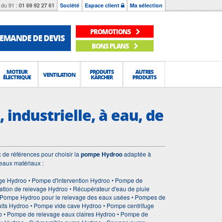
du 91 :
01 69 92 27 61
Société
Espace client
Ma sélection
PROMOTIONS
EMANDE DE DEVIS
BONS PLANS
MOTEUR
PRODUITS
AUTRES
VENTILATION
ÉLECTRIQUE
KÄRCHER
PRODUITS
industrielle, à eau, de
 de références pour choisir la
pompe Hydroo
adaptée à
veaux matériaux :
ge Hydroo • Pompe d'intervention Hydroo • Pompe de
tion de relevage Hydroo • Récupérateur d'eau de pluie
• Pompe Hydroo pour le relevage des eaux usées • Pompes de
its Hydroo • Pompe vide cave Hydroo • Pompe centrifuge
 • Pompe de relevage eaux claires Hydroo • Pompe de