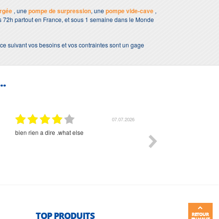
rgée
, une
pompe de surpression
, une
pompe vide-cave
,
ous 72h partout en France, et sous 1 semaine dans le Monde
ce suivant vos besoins et vos contraintes sont un gage
..
01.07.2026
Commande et délais parfait
Très bon suivi et très bon
TOP PRODUITS
RETOUR