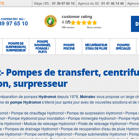
976
Siège (95) :
Agence du 92 :
Agence 
01 39 97 65 10
01 41 46 14 46
customer rating
contacter au :
39 97 65 10
D
4.8
/5
598 reviews
More reviews
POMPE
POMPE DE
IMMERGÉE,
POMPE
RÉCUPÉRATEUR
POMPES
SURPRESSION,
FORAGE /
PISCINE
D'EAU DE PLUIE
SPÉCIALES
SURPRESSEUR
PUITS
 Pompes de transfert, centrifu
on, surpresseur
et réparation de pompes
Hydromot
depuis 1976,
Motralec
vous propose un large cho
mme de
pompe Hydromot
s’étend jour après jour avec de nouvelles solutions et de
omot • Pompe de chauffage Hydromot • Pompe de surpression Hydromot • Pompe d
ot • Pompe Hydromot pour inondation • Pompe immergée Hydromot • Pompe Hydrom
uie Hydromot • Module de relevage Hydromot • Poste de relevage Hydromot • Pom
es • Pompes de drainage Hydromot • Pompe de recuperation d'eau de pluie Hydro
ve Hydromot • Pompe centrifuge Hydromot • Pompe submersible Hydromot • Pomp