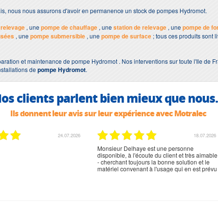
lais, nous nous assurons d'avoir en permanence un stock de pompes Hydromot.
relevage
, une
pompe de chauffage
, une
station de relevage
, une
pompe de fo
usées
, une
pompe submersible
, une
pompe de surface
; tous ces produits sont 
paration et maintenance de pompe Hydromot . Nos interventions sur toute l'Ile de F
nstallations de
pompe Hydromot
.
os clients parlent bien mieux que nous.
Ils donnent leur avis sur leur expérience avec Motralec
24.07.2026
18.07.2026
Monsieur Delhaye est une personne
disponible, à l'écoute du client et très aimable
- cherchant toujours la bonne solution et le
matériel convenant à l'usage qui en est prévu