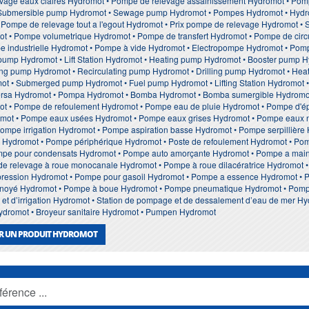
vage eaux claires Hydromot • Pompe de relevage assainissement Hydromot • Pom
Submersible pump Hydromot • Sewage pump Hydromot • Pompes Hydromot • Hydr
 Pompe de relevage tout a l'egout Hydromot • Prix pompe de relevage Hydromot • 
t • Pompe volumetrique Hydromot • Pompe de transfert Hydromot • Pompe de circ
 industrielle Hydromot • Pompe à vide Hydromot • Electropompe Hydromot • Pomp
 pump Hydromot • Lift Station Hydromot • Heating pump Hydromot • Booster pump
ng pump Hydromot • Recirculating pump Hydromot • Drilling pump Hydromot • Heat
t • Submerged pump Hydromot • Fuel pump Hydromot • Lifting Station Hydromot 
sa Hydromot • Pompa Hydromot • Bomba Hydromot • Bomba sumergible Hydromot 
t • Pompe de refoulement Hydromot • Pompe eau de pluie Hydromot • Pompe d'é
mot • Pompe eaux usées Hydromot • Pompe eaux grises Hydromot • Pompe eaux n
ompe irrigation Hydromot • Pompe aspiration basse Hydromot • Pompe serpillièr
mp Hydromot • Pompe périphérique Hydromot • Poste de refoulement Hydromot • P
pe pour condensats Hydromot • Pompe auto amorçante Hydromot • Pompe a main
de relevage à roue monocanale Hydromot • Pompe à roue dilacératrice Hydromot •
ression Hydromot • Pompe pour gasoil Hydromot • Pompe a essence Hydromot • P
r noyé Hydromot • Pompe à boue Hydromot • Pompe pneumatique Hydromot • Pomp
et d’irrigation Hydromot • Station de pompage et de dessalement d’eau de mer Hydr
ydromot • Broyeur sanitaire Hydromot • Pumpen Hydromot
UR UN PRODUIT HYDROMOT