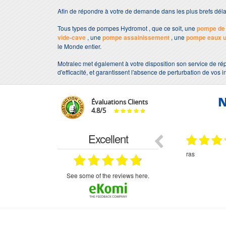
Afin de répondre à votre de demande dans les plus brefs dé
Tous types de pompes Hydromot , que ce soit, une
pompe de 
vide-cave
, une
pompe assainissement
, une
pompe eaux 
le Monde entier.
Motralec met également à votre disposition son service de ré
d'efficacité, et garantissent l'absence de perturbation de vos i
N
Évaluations Clients
4.8
/
5
Excellent
29.03.2026
29.03.2026
étitifs,
bonjour commande pompe puit malgré un
ras
mmercial,***
appel en dehors des heures d ouverture votre
commercial a géré ma demande le devis reçu
immédiatement un fois le paiement effectue la
see some of the reviews here.
commande a été valider l envoi a été un peu
long mais dans l ensemble très satisfait