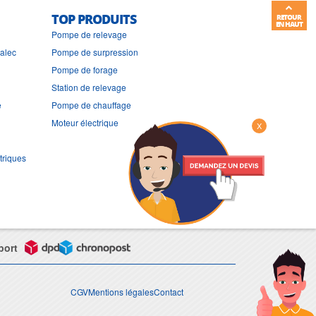
TOP PRODUITS
RETOUR
EN HAUT
Pompe de relevage
ralec
Pompe de surpression
Pompe de forage
Station de relevage
e
Pompe de chauffage
Moteur électrique
X
triques
port
CGV
Mentions légales
Contact