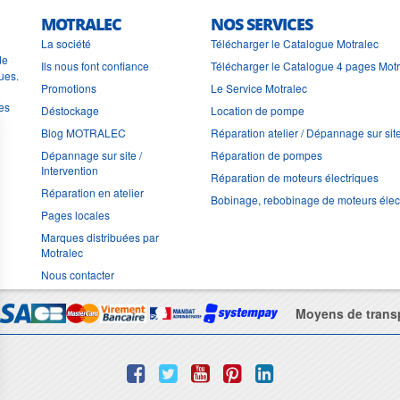
MOTRALEC
NOS SERVICES
La société
Télécharger le Catalogue Motralec
de
Ils nous font confiance
Télécharger le Catalogue 4 pages Mot
ues.
Promotions
Le Service Motralec
les
Déstockage
Location de pompe
Blog MOTRALEC
Réparation atelier / Dépannage sur sit
Dépannage sur site /
Réparation de pompes
Intervention
Réparation de moteurs électriques
Réparation en atelier
Bobinage, rebobinage de moteurs élec
Pages locales
Marques distribuées par
Motralec
Nous contacter
Moyens de trans