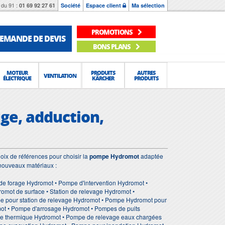
du 91 :
01 69 92 27 61
Société
Espace client
Ma sélection
PROMOTIONS
EMANDE DE DEVIS
BONS PLANS
MOTEUR
PRODUITS
AUTRES
VENTILATION
ÉLECTRIQUE
KÄRCHER
PRODUITS
ge, adduction,
ix de références pour choisir la
pompe Hydromot
adaptée
 nouveaux matériaux :
e forage Hydromot • Pompe d'intervention Hydromot •
ot de surface • Station de relevage Hydromot •
pe pour station de relevage Hydromot • Pompe Hydromot pour
mot • Pompe d'arrosage Hydromot • Pompes de puits
e thermique Hydromot • Pompe de relevage eaux chargées