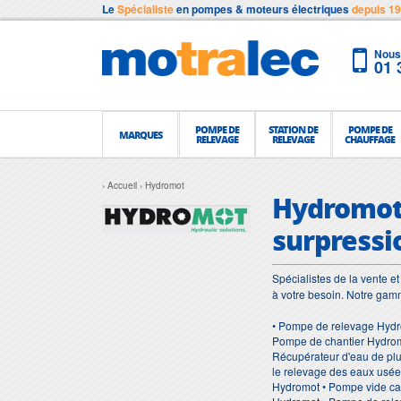
Le
Spécialiste
en pompes & moteurs électriques
depuis 1
Nous 
01 
POMPE DE
STATION DE
POMPE DE
MARQUES
RELEVAGE
RELEVAGE
CHAUFFAGE
Accueil
Hydromot
Hydromot-
surpressi
Spécialistes de la vente 
à votre besoin. Notre ga
• Pompe de relevage Hydr
Pompe de chantier Hydrom
Récupérateur d'eau de pl
le relevage des eaux usé
Hydromot • Pompe vide ca