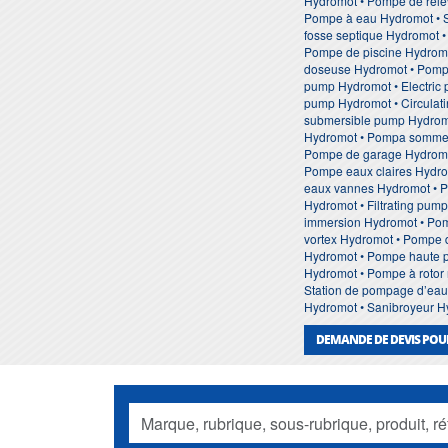
Hydromot • Pompe de rele
Pompe à eau Hydromot • 
fosse septique Hydromot •
Pompe de piscine Hydromo
doseuse Hydromot • Pompe
pump Hydromot • Electric
pump Hydromot • Circulati
submersible pump Hydromo
Hydromot • Pompa sommer
Pompe de garage Hydromo
Pompe eaux claires Hydro
eaux vannes Hydromot • P
Hydromot • Filtrating pu
immersion Hydromot • Pom
vortex Hydromot • Pompe 
Hydromot • Pompe haute p
Hydromot • Pompe à roto
Station de pompage d’eau 
Hydromot • Sanibroyeur H
DEMANDE DE DEVIS PO