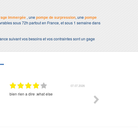
rage immergée
, une
pompe de surpression
, une
pompe
livrables sous 72h partout en France, et sous 1 semaine dans
rance suivant vos besoins et vos contraintes sont un gage
..
07.07.2026
bien rien a dire .what else
RAS