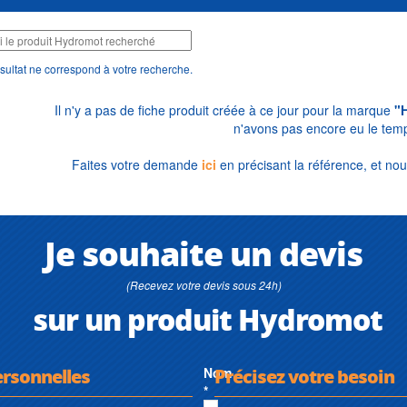
sultat ne correspond à votre recherche.
Il n'y a pas de fiche produit créée à ce jour pour la marque
"
n'avons pas encore eu le temp
Faites votre demande
ici
en précisant la référence, et nou
Je souhaite un devis
(Recevez votre devis sous 24h)
sur un produit Hydromot
ersonnelles
Nom
Précisez votre besoin
*