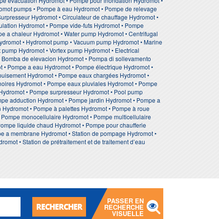
pe evacuation Hydromot • Pompe pour inondation Hydromot •
omot pumps • Pompe à eau Hydromot • Pompe de relevage
Surpresseur Hydromot • Circulateur de chauffage Hydromot •
ulation Hydromot • Pompe vide-futs Hydromot • Pompe
e a chaleur Hydromot • Water pump Hydromot • Centrifugal
 Hydromot • Hydromot pump • Vacuum pump Hydromot • Marine
 pump Hydromot • Vortex pump Hydromot • Electrical
• Bomba de elevacion Hydromot • Pompa di sollevamento
• Pompe a eau Hydromot • Pompe électrique Hydromot •
puisement Hydromot • Pompe eaux chargées Hydromot •
oires Hydromot • Pompe eaux pluviales Hydromot • Pompe
e Hydromot • Pompe surpresseur Hydromot • Pool pump
ompe adduction Hydromot • Pompe jardin Hydromot • Pompe a
 Hydromot • Pompe à palettes Hydromot • Pompe à roue
 Pompe monocellulaire Hydromot • Pompe multicellulaire
ompe liquide chaud Hydromot • Pompe pour chaufferie
e a membrane Hydromot • Station de pompage Hydromot •
omot • Station de prétraitement et de traitement d’eau
PASSER EN
RECHERCHER
RECHERCHE
VISUELLE