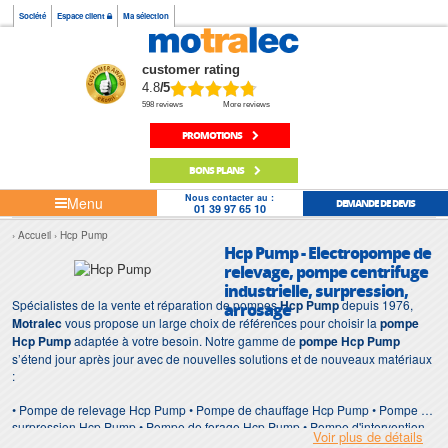
Société
Espace client
Ma sélection
customer rating
4.8
/5
598 reviews
More reviews
PROMOTIONS
BONS PLANS
Nous contacter au :
Menu
DEMANDE DE DEVIS
01 39 97 65 10
Accueil
Hcp Pump
Hcp Pump - Electropompe de
relevage, pompe centrifuge
industrielle, surpression,
Spécialistes de la vente et réparation de pompes
Hcp Pump
depuis 1976,
arrosage
Motralec
vous propose un large choix de références pour choisir la
pompe
Hcp Pump
adaptée à votre besoin. Notre gamme de
pompe Hcp Pump
s’étend jour après jour avec de nouvelles solutions et de nouveaux matériaux
:
• Pompe de relevage Hcp Pump • Pompe de chauffage Hcp Pump • Pompe de
surpression Hcp Pump • Pompe de forage Hcp Pump • Pompe d'intervention
Voir plus de détails
Hcp Pump • Pompe de chantier Hcp Pump • Pompe Hcp Pump pour