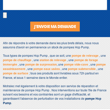
J'ENVOIE MA DEMANDE
Afin de répondre à votre demande dans les plus brefs délais, nous nous
assurons d'avoir en permanence un stock de pompes Hcp Pump.
Tous types de pompes Hcp Pump , que ce soit, une
pompe de relevage
, une
pompe de chauffage
, une
station de relevage
, une
pompe de forage
immergée
, une
pompe de surpression
, une
pompe vide-cave
, une
pompe
assainissement
, une
pompe eaux usées
, une
pompe submersible
, une
pompe de surface
; tous ces produits sont livrables sous 72h partout en
France, et sous 1 semaine dans le Monde entier.
Motralec met également à votre disposition son service de réparation et
maintenance de pompe Hcp Pump . Nos interventions sur toute l'Ile de France
suivant vos besoins et vos contraintes sont un gage d'efficacité, et
garantissent l'absence de perturbation de vos installations de
pompe Hcp
Pump
.