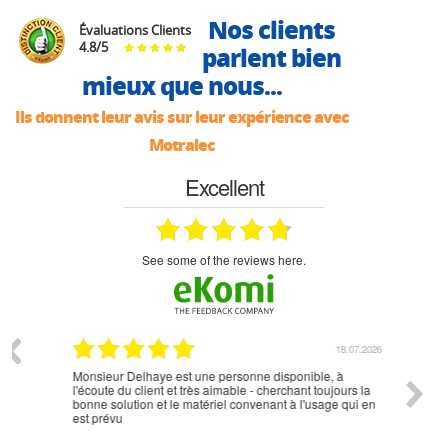
Nos clients
Évaluations Clients
4.8
/
5
parlent bien
mieux que nous...
Ils donnent leur avis sur leur expérience avec
Motralec
Excellent
see some of the reviews here.
07.2026
18.07.2026
Monsieur Delhaye est une personne disponible, à
bien ri
l'écoute du client et très aimable - cherchant toujours la
bonne solution et le matériel convenant à l'usage qui en
est prévu