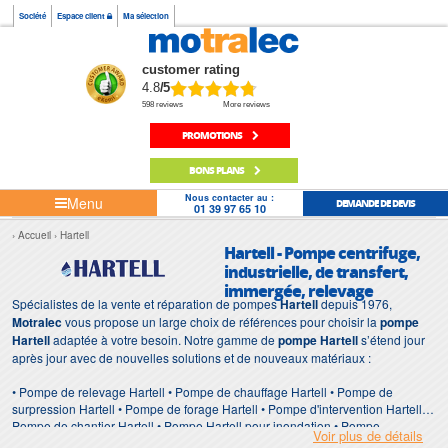
Société
Espace client
Ma sélection
customer rating
4.8
/5
598 reviews
More reviews
PROMOTIONS
BONS PLANS
Nous contacter au :
Menu
DEMANDE DE DEVIS
01 39 97 65 10
Accueil
Hartell
Hartell - Pompe centrifuge,
industrielle, de transfert,
immergée, relevage
Spécialistes de la vente et réparation de pompes
Hartell
depuis 1976,
Motralec
vous propose un large choix de références pour choisir la
pompe
Hartell
adaptée à votre besoin. Notre gamme de
pompe Hartell
s’étend jour
après jour avec de nouvelles solutions et de nouveaux matériaux :
• Pompe de relevage Hartell • Pompe de chauffage Hartell • Pompe de
surpression Hartell • Pompe de forage Hartell • Pompe d'intervention Hartell •
Pompe de chantier Hartell • Pompe Hartell pour inondation • Pompe
Voir plus de détails
immergée Hartell • Pompe Hartell de surface • Station de relevage Hartell •