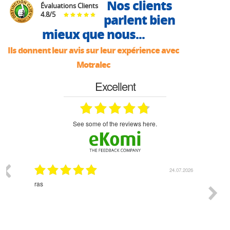
Nos clients
Évaluations Clients
4.8
/
5
parlent bien
mieux que nous...
Ils donnent leur avis sur leur expérience avec
Motralec
Excellent
see some of the reviews here.
.07.2026
18.07.2026
Monsieur Delhaye est une personne disponible, à
bien ri
l'écoute du client et très aimable - cherchant toujours la
bonne solution et le matériel convenant à l'usage qui en
est prévu