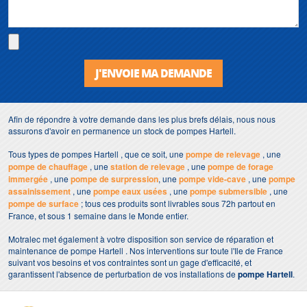
J'ENVOIE MA DEMANDE
Afin de répondre à votre demande dans les plus brefs délais, nous nous
assurons d'avoir en permanence un stock de pompes Hartell.
Tous types de pompes Hartell , que ce soit, une
pompe de relevage
, une
pompe de chauffage
, une
station de relevage
, une
pompe de forage
immergée
, une
pompe de surpression
, une
pompe vide-cave
, une
pompe
assainissement
, une
pompe eaux usées
, une
pompe submersible
, une
pompe de surface
; tous ces produits sont livrables sous 72h partout en
France, et sous 1 semaine dans le Monde entier.
Motralec met également à votre disposition son service de réparation et
maintenance de pompe Hartell . Nos interventions sur toute l'Ile de France
suivant vos besoins et vos contraintes sont un gage d'efficacité, et
garantissent l'absence de perturbation de vos installations de
pompe Hartell
.