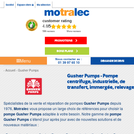
Société
Espace client
Ma sélection
customer rating
4.8
/5
598 reviews
More reviews
PROMOTIONS
BONS PLANS
Nous contacter au :
Menu
DEMANDE DE DEVIS
01 39 97 65 10
Accueil
Gusher Pumps
Gusher Pumps - Pompe
centrifuge, industrielle, de
transfert, immergée, relevage
Spécialistes de la vente et réparation de pompes
Gusher Pumps
depuis
1976,
Motralec
vous propose un large choix de références pour choisir la
pompe Gusher Pumps
adaptée à votre besoin. Notre gamme de
pompe
Gusher Pumps
s’étend jour après jour avec de nouvelles solutions et de
nouveaux matériaux :