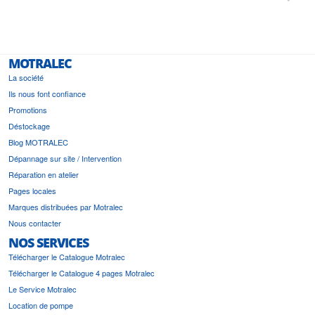
i a été
est pr
MOTRALEC
La société
Ils nous font confiance
Promotions
Déstockage
Blog MOTRALEC
Dépannage sur site / Intervention
Réparation en atelier
Pages locales
Marques distribuées par Motralec
Nous contacter
NOS SERVICES
Télécharger le Catalogue Motralec
Télécharger le Catalogue 4 pages Motralec
Le Service Motralec
Location de pompe