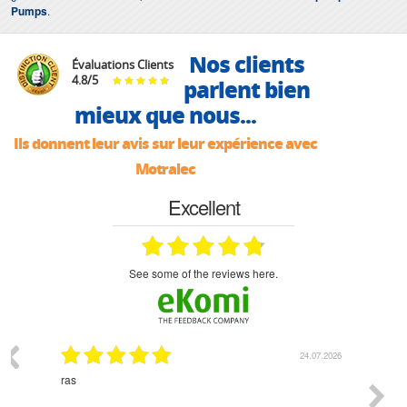
Pumps
.
Nos clients
Évaluations Clients
4.8
/
5
parlent bien
mieux que nous...
Ils donnent leur avis sur leur expérience avec
Motralec
Excellent
see some of the reviews here.
03.2026
24.07.2026
n
ras
Monsie
 géré
l'écout
le
bonne 