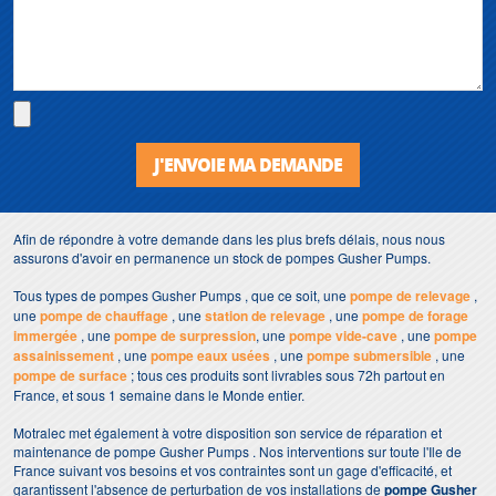
J'ENVOIE MA DEMANDE
Afin de répondre à votre demande dans les plus brefs délais, nous nous
assurons d'avoir en permanence un stock de pompes Gusher Pumps.
Tous types de pompes Gusher Pumps , que ce soit, une
pompe de relevage
,
une
pompe de chauffage
, une
station de relevage
, une
pompe de forage
immergée
, une
pompe de surpression
, une
pompe vide-cave
, une
pompe
assainissement
, une
pompe eaux usées
, une
pompe submersible
, une
pompe de surface
; tous ces produits sont livrables sous 72h partout en
France, et sous 1 semaine dans le Monde entier.
Motralec met également à votre disposition son service de réparation et
maintenance de pompe Gusher Pumps . Nos interventions sur toute l'Ile de
France suivant vos besoins et vos contraintes sont un gage d'efficacité, et
garantissent l'absence de perturbation de vos installations de
pompe Gusher