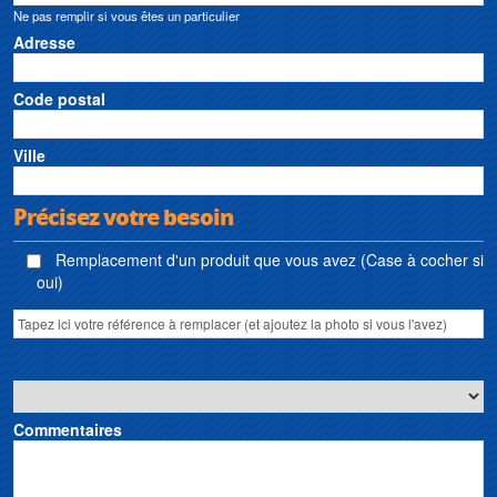
Ne pas remplir si vous êtes un particulier
prétraitement et de traitement d’eau Global Pump • Sanibroyeur Global Pump
• Broyeur sanitaire Global Pump • Pumpen Global Pump
Adresse
Code postal
Ville
Précisez votre besoin
Remplacement d'un produit que vous avez (Case à cocher si
oui)
Commentaires