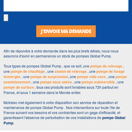
J'ENVOIE MA DEMANDE
Afin de répondre à votre demande dans les plus brefs délais, nous nous
assurons d'avoir en permanence un stock de pompes Global Pump.
Tous types de pompes Global Pump , que ce soit, une
pompe de relevage
,
une
pompe de chauffage
, une
station de relevage
, une
pompe de forage
immergée
, une
pompe de surpression
, une
pompe vide-cave
, une
pompe
assainissement
, une
pompe eaux usées
, une
pompe submersible
, une
pompe de surface
; tous ces produits sont livrables sous 72h partout en
France, et sous 1 semaine dans le Monde entier.
Motralec met également à votre disposition son service de réparation et
maintenance de pompe Global Pump . Nos interventions sur toute l'Ile de
France suivant vos besoins et vos contraintes sont un gage d'efficacité, et
garantissent l'absence de perturbation de vos installations de
pompe Global
Pump
.