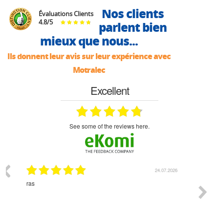
Nos clients
Évaluations Clients
4.8
/
5
parlent bien
mieux que nous...
Ils donnent leur avis sur leur expérience avec
Motralec
Excellent
see some of the reviews here.
07.2026
18.07.2026
Monsieur Delhaye est une personne disponible, à
bien ri
l'écoute du client et très aimable - cherchant toujours la
bonne solution et le matériel convenant à l'usage qui en
est prévu