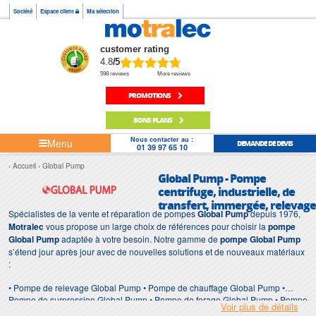
Société
Espace client
Ma sélection
customer rating
4.8
/5
598 reviews
More reviews
PROMOTIONS
BONS PLANS
Nous contacter au :
Menu
DEMANDE DE DEVIS
01 39 97 65 10
Accueil
Global Pump
Global Pump - Pompe
centrifuge, industrielle, de
transfert, immergée, relevage
Spécialistes de la vente et réparation de pompes
Global Pump
depuis 1976,
Motralec
vous propose un large choix de références pour choisir la
pompe
Global Pump
adaptée à votre besoin. Notre gamme de
pompe Global Pump
s’étend jour après jour avec de nouvelles solutions et de nouveaux matériaux
:
• Pompe de relevage Global Pump • Pompe de chauffage Global Pump •
Pompe de surpression Global Pump • Pompe de forage Global Pump • Pompe
Voir plus de détails
d'intervention Global Pump • Pompe de chantier Global Pump • Pompe Global