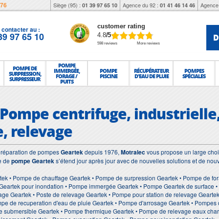
976
Siège (95) :
Agence du 92 :
Agence 
01 39 97 65 10
01 41 46 14 46
customer rating
contacter au :
39 97 65 10
D
4.8
/5
598 reviews
More reviews
POMPE
POMPE DE
IMMERGÉE,
POMPE
RÉCUPÉRATEUR
POMPES
SURPRESSION,
FORAGE /
PISCINE
D'EAU DE PLUIE
SPÉCIALES
SURPRESSEUR
PUITS
Pompe centrifuge, industrielle,
, relevage
et réparation de pompes
Geartek
depuis 1976,
Motralec
vous propose un large choix
e de
pompe Geartek
s’étend jour après jour avec de nouvelles solutions et de nou
tek • Pompe de chauffage Geartek • Pompe de surpression Geartek • Pompe de for
Geartek pour inondation • Pompe immergée Geartek • Pompe Geartek de surface • S
age Geartek • Poste de relevage Geartek • Pompe pour station de relevage Geart
pe de recuperation d'eau de pluie Geartek • Pompe d'arrosage Geartek • Pompes 
e submersible Geartek • Pompe thermique Geartek • Pompe de relevage eaux char