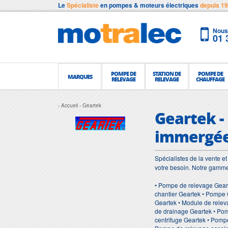
Le
Spécialiste
en pompes & moteurs électriques
depuis 1
Nous 
01 
POMPE DE
STATION DE
POMPE DE
MARQUES
RELEVAGE
RELEVAGE
CHAUFFAGE
Accueil
Geartek
Geartek - 
immergée
Spécialistes de la vente 
votre besoin. Notre gamm
• Pompe de relevage Gear
chantier Geartek • Pompe 
Geartek • Module de relev
de drainage Geartek • Pom
centrifuge Geartek • Pomp