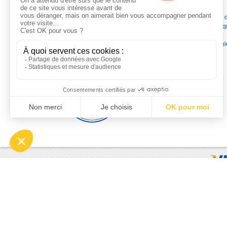
Depuis 1976
, nous sommes
les spécialistes numéro 1 en
France
en pompes de relevage, station de relevage, pompe 
chauffage, suppression, forage, immergée et moteurs électriq
Nous assurons
la vente, la réparation, l'installation et le
dépannage
, tout en travaillant avec les marques les plus fiab
du marché.
Moyens de paiement