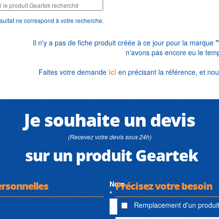
sultat ne correspond à votre recherche.
Il n'y a pas de fiche produit créée à ce jour pour la marque
n'avons pas encore eu le temp
Faites votre demande
ici
en précisant la référence, et nou
Je souhaite un devis
(Recevez votre devis sous 24h)
sur un produit Geartek
ersonnelles
Nom
Précisez votre besoin
*
Remplacement d'un produit 