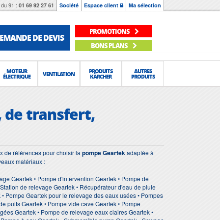
du 91 :
01 69 92 27 61
Société
Espace client
Ma sélection
PROMOTIONS
EMANDE DE DEVIS
BONS PLANS
MOTEUR
PRODUITS
AUTRES
VENTILATION
ÉLECTRIQUE
KÄRCHER
PRODUITS
 de transfert,
 de références pour choisir la
pompe Geartek
adaptée à
veaux matériaux :
age Geartek • Pompe d'intervention Geartek • Pompe de
tation de relevage Geartek • Récupérateur d'eau de pluie
ek • Pompe Geartek pour le relevage des eaux usées • Pompes
de puits Geartek • Pompe vide cave Geartek • Pompe
gées Geartek • Pompe de relevage eaux claires Geartek •