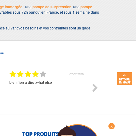
age immergée
, une
pompe de surpression
, une
pompe
livrables sous 72h partout en France, et sous 1 semaine dans
nce suivant vos besoins et vos contraintes sont un gage
..
01.07.2026
RETOUR
Commande et délais parfait
Très bon suivi et très bon
EN HAUT
X
TOP PRODUITS