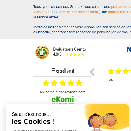
Tous types de pompes Geartek , que ce soit, une
pompe de r
vide-cave
, une
pompe assainissement
, une
pompe eaux 
le Monde entier.
Motralec met également à votre disposition son service de rép
d'efficacité, et garantissent l'absence de perturbation de vos i
N
Évaluations Clients
4.8
/
5
Excellent
18.07.2026
07.07.2026
ne
bien rien a dire .what else
RAS
très aimable
on et le
n est prévu
see some of the reviews here.
L'EXPERTISE MOTRALEC