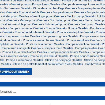
issement Geartek • Pompe evacuation Geartek • Pompe pour inondation Geartek 
rtek • Geartek pumps • Pompe à eau Geartek • Pompe de relevage fosse septique 
 • Surpresseur Geartek • Circulateur de chauffage Geartek • Pompe de piscine Ge
ation Geartek • Pompe vide-futs Geartek • Pompe doseuse Geartek • Pompe industr
 • Water pump Geartek • Centrifugal pump Geartek • Electric pump Geartek • Lift S
ump Geartek • Marine pump Geartek • Circulating pump Geartek • Recirculating pu
ctrical submersible pump Geartek • Submerged pump Geartek • Fuel pump Geartek •
artek • Pompa sommersa Geartek • Pompa Geartek • Bomba Geartek • Bomba sume
e Geartek • Pompe de refoulement Geartek • Pompe eau de pluie Geartek • Pompe
ek • Pompe eaux usées Geartek • Pompe eaux grises Geartek • Pompe eaux noires
rigation Geartek • Pompe aspiration basse Geartek • Pompe serpillière Geartek • P
iphérique Geartek • Poste de refoulement Geartek • Pompe adduction Geartek • 
• Pompe auto amorçante Geartek • Pompe a main Geartek • Pompe à palettes Geart
 Pompe à roue dilacératrice Geartek • Pompe monocellulaire Geartek • Pompe mul
pe a essence Geartek • Pompe liquide chaud Geartek • Pompe pour chaufferie Gea
k • Pompe a membrane Geartek • Station de pompage Geartek • Station de pompage
Geartek • Station de prétraitement et de traitement d’eau Geartek • Sanibroyeur G
R UN PRODUIT GEARTEK