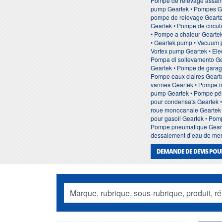
Pompe de relevage assain
pump Geartek • Pompes Gea
pompe de relevage Geartek
Geartek • Pompe de circul
• Pompe a chaleur Geartek
• Geartek pump • Vacuum p
Vortex pump Geartek • Ele
Pompa di sollevamento Ge
Geartek • Pompe de garag
Pompe eaux claires Geart
vannes Geartek • Pompe ir
pump Geartek • Pompe pér
pour condensats Geartek 
roue monocanale Geartek •
pour gasoil Geartek • Pom
Pompe pneumatique Gearte
dessalement d’eau de mer 
DEMANDE DE DEVIS POU