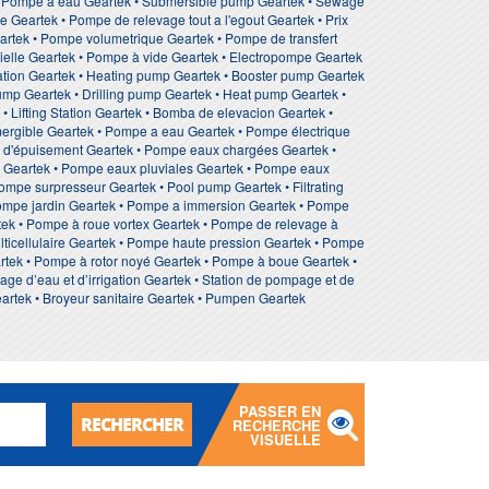
• Pompe à eau Geartek • Submersible pump Geartek • Sewage
Geartek • Pompe de relevage tout a l'egout Geartek • Prix
artek • Pompe volumetrique Geartek • Pompe de transfert
ielle Geartek • Pompe à vide Geartek • Electropompe Geartek
tation Geartek • Heating pump Geartek • Booster pump Geartek
mp Geartek • Drilling pump Geartek • Heat pump Geartek •
 Lifting Station Geartek • Bomba de elevacion Geartek •
rgible Geartek • Pompe a eau Geartek • Pompe électrique
 d'épuisement Geartek • Pompe eaux chargées Geartek •
 Geartek • Pompe eaux pluviales Geartek • Pompe eaux
ompe surpresseur Geartek • Pool pump Geartek • Filtrating
Pompe jardin Geartek • Pompe a immersion Geartek • Pompe
ek • Pompe à roue vortex Geartek • Pompe de relevage à
ticellulaire Geartek • Pompe haute pression Geartek • Pompe
rtek • Pompe à rotor noyé Geartek • Pompe à boue Geartek •
 d’eau et d’irrigation Geartek • Station de pompage et de
eartek • Broyeur sanitaire Geartek • Pumpen Geartek
PASSER EN
RECHERCHER
RECHERCHE
VISUELLE