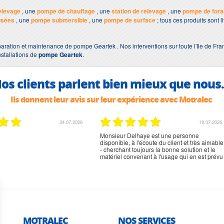
elevage
, une
pompe de chauffage
, une
station de relevage
, une
pompe de for
usées
, une
pompe submersible
, une
pompe de surface
; tous ces produits sont 
aration et maintenance de pompe Geartek . Nos interventions sur toute l'Ile de Fra
nstallations de
pompe Geartek
.
os clients parlent bien mieux que nous.
Ils donnent leur avis sur leur expérience avec Motralec
02.07.2026
02.07.2026
rien à signaler, très content
MOTRALEC
NOS SERVICES