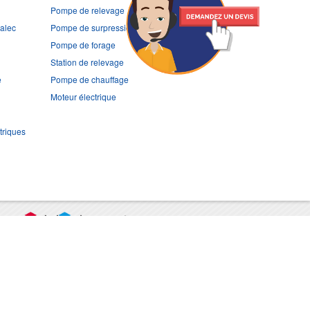
Pompe de relevage
ralec
Pompe de surpression
Pompe de forage
Station de relevage
e
Pompe de chauffage
Moteur électrique
triques
port
CGV
Mentions légales
Contact