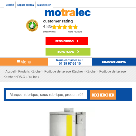
Société
Espace client
Ma sélection
customer rating
4.8
/5
598 reviews
More reviews
PROMOTIONS
BONS PLANS
Nous contacter au :
Menu
DEMANDE DE DEVIS
01 39 97 65 10
Accueil
Produits Kärcher
Portique de lavage Kärcher
Kärcher
Portique de lavage
Karcher HDS-C 9/15 Inox
RECHERCHER