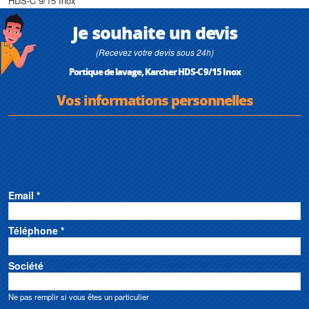
• Pression de service (bar/MPa) : 150 / 15
HDS-C 9/15 Inox
• Système de chauffage de l’eau : Mazout
• Débit d'eau (l/h) : 900
Je souhaite un devis
• Type de courant (Ph) : 3 / 400 / 50
• Dimensions (l x L x h) (mm) : 1040 x 727 x 1360
(Recevez votre devis sous 24h)
Portique de lavage, Karcher HDS-C 9/15 Inox
Vos informations personnelles
Email *
Téléphone *
Société
Ne pas remplir si vous êtes un particulier