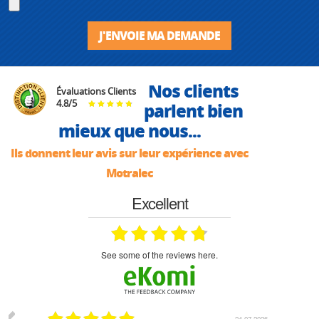
J'ENVOIE MA DEMANDE
Nos clients
Évaluations Clients
4.8
/
5
parlent bien
mieux que nous...
Ils donnent leur avis sur leur expérience avec
Motralec
Excellent
see some of the reviews here.
03.2026
24.07.2026