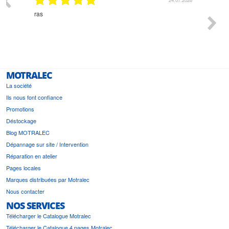
n
ras
Monsie
 géré
l'écout
le
bonne 
i a été
est pr
MOTRALEC
La société
Ils nous font confiance
Promotions
Déstockage
Blog MOTRALEC
Dépannage sur site / Intervention
Réparation en atelier
Pages locales
Marques distribuées par Motralec
Nous contacter
NOS SERVICES
Télécharger le Catalogue Motralec
Télécharger le Catalogue 4 pages Motralec