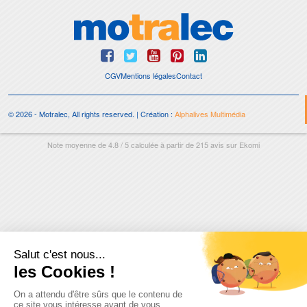
CGV
Mentions légales
Contact
© 2026 - Motralec, All rights reserved. | Création :
Alphalives Multimédia
Note moyenne de
4.8
/
5
calculée à partir de
215
avis sur
Ekomi