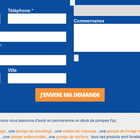
Téléphone *
Commentaires
er
Ville
J'ENVOIE MA DEMANDE
s, nous nous assurons d'avoir en permanence un stock de pompes Fpz.
age
, une
pompe de chauffage
, une
station de relevage
, une
pompe de forage 
s
, une
pompe submersible
, une
pompe de surface
; tous ces produits sont livra