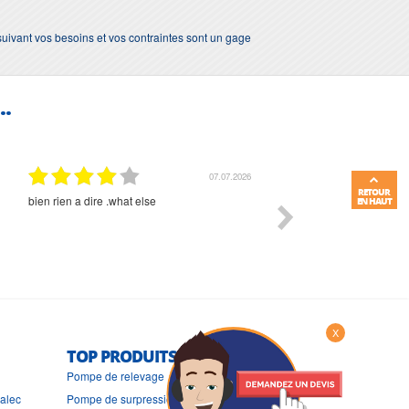
suivant vos besoins et vos contraintes sont un gage
..
07.07.2026
RETOUR
bien rien a dire .what else
RAS
EN HAUT
X
TOP PRODUITS
Pompe de relevage
ralec
Pompe de surpression