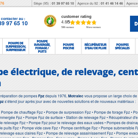
976
Siège (95) :
Agence du 92 :
Agence 
01 39 97 65 10
01 41 46 14 46
customer rating
contacter au :
39 97 65 10
D
4.8
/5
598 reviews
More reviews
POMPE
POMPE DE
IMMERGÉE,
POMPE
RÉCUPÉRATEUR
POMPES
SURPRESSION,
FORAGE /
PISCINE
D'EAU DE PLUIE
SPÉCIALES
SURPRESSEUR
PUITS
e électrique, de relevage, cent
n
et réparation de pompes
Fpz
depuis 1976,
Motralec
vous propose un large choix de 
pz
s’étend jour après jour avec de nouvelles solutions et de nouveaux matériaux :
• Pompe de chauffage Fpz • Pompe de surpression Fpz • Pompe de forage Fpz • Po
mmergée Fpz • Pompe Fpz de surface • Station de relevage Fpz • Récupérateur d'e
de relevage Fpz • Pompe Fpz pour le relevage des eaux usées • Pompes de draina
de puits Fpz • Pompe vide cave Fpz • Pompe centrifuge Fpz • Pompe submersible 
relevage eaux claires Fpz • Pompe de relevage assainissement Fpz • Pompe evacu