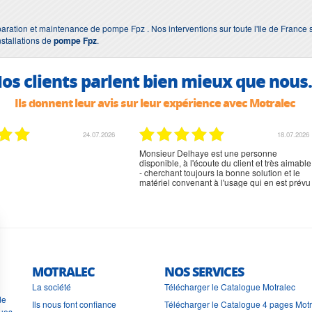
aration et maintenance de pompe Fpz . Nos interventions sur toute l'Ile de France 
nstallations de
pompe Fpz
.
os clients parlent bien mieux que nous.
Ils donnent leur avis sur leur expérience avec Motralec
24.07.2026
18.07.2026
Monsieur Delhaye est une personne
disponible, à l'écoute du client et très aimable
- cherchant toujours la bonne solution et le
matériel convenant à l'usage qui en est prévu
MOTRALEC
NOS SERVICES
La société
Télécharger le Catalogue Motralec
de
Ils nous font confiance
Télécharger le Catalogue 4 pages Mot
ues.