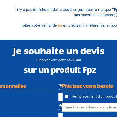
Il n'y a pas de fiche produit créée à ce jour pour la marque
"F
pas encore eu le temps ;-
Faites votre demande
ici
en précisant la référence, et nou
Je souhaite un devis
(Recevez votre devis sous 24h)
sur un produit Fpz
ersonnelles
Nom
Précisez votre besoin
*
Remplacement d'un produit 
Prénom
*