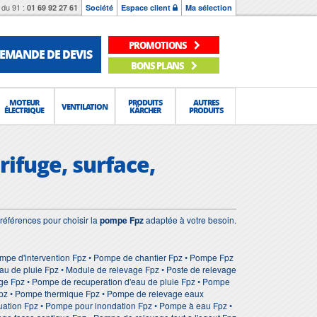
du 91 :
01 69 92 27 61
Société
Espace client
Ma sélection
PROMOTIONS
EMANDE DE DEVIS
BONS PLANS
MOTEUR
PRODUITS
AUTRES
VENTILATION
ÉLECTRIQUE
KÄRCHER
PRODUITS
rifuge, surface,
références pour choisir la
pompe Fpz
adaptée à votre besoin.
mpe d'intervention Fpz • Pompe de chantier Fpz • Pompe Fpz
au de pluie Fpz • Module de relevage Fpz • Poste de relevage
ge Fpz • Pompe de recuperation d'eau de pluie Fpz • Pompe
Fpz • Pompe thermique Fpz • Pompe de relevage eaux
ation Fpz • Pompe pour inondation Fpz • Pompe à eau Fpz •