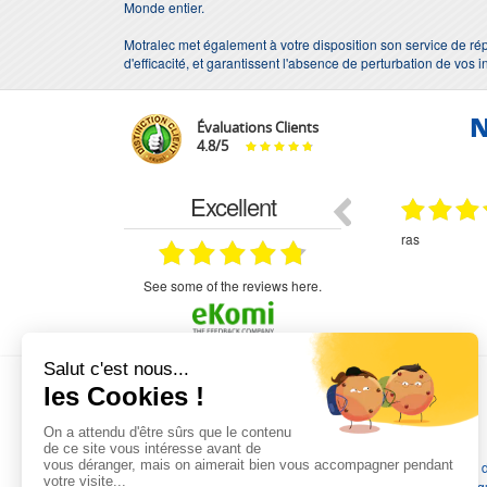
Monde entier.
Motralec met également à votre disposition son service de rép
d'efficacité, et garantissent l'absence de perturbation de vos i
N
Évaluations Clients
4.8
/
5
Excellent
29.03.2026
29.03.2026
étitifs,
bonjour commande pompe puit malgré un
ras
mmercial,***
appel en dehors des heures d ouverture votre
commercial a géré ma demande le devis reçu
immédiatement un fois le paiement effectue la
see some of the reviews here.
commande a été valider l envoi a été un peu
long mais dans l ensemble très satisfait
L'EXPERTISE MOTRALEC
Depuis 1976
, nous sommes
les spécialistes numéro 1 en
France
en pompes de relevage, station de relevage, pompe 
chauffage, suppression, forage, immergée et moteurs électriq