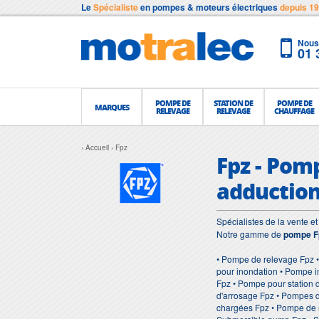
Le
Spécialiste
en pompes & moteurs électriques
depuis 1
Nous 
01 
POMPE DE
STATION DE
POMPE DE
MARQUES
RELEVAGE
RELEVAGE
CHAUFFAGE
Accueil
Fpz
Fpz - Pomp
adductio
Spécialistes de la vente 
Notre gamme de
pompe F
• Pompe de relevage Fpz 
pour inondation • Pompe i
Fpz • Pompe pour station 
d'arrosage Fpz • Pompes 
chargées Fpz • Pompe de 