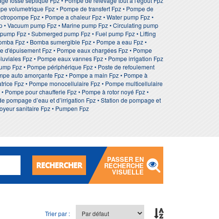
 fosse septique Fpz • Pompe de relevage tout a l'egout Fpz
mpe volumetrique Fpz • Pompe de transfert Fpz • Pompe de
lectropompe Fpz • Pompe a chaleur Fpz • Water pump Fpz •
ump • Vacuum pump Fpz • Marine pump Fpz • Circulating pump
le pump Fpz • Submerged pump Fpz • Fuel pump Fpz • Lifting
Bomba Fpz • Bomba sumergible Fpz • Pompe a eau Fpz •
pe d'épuisement Fpz • Pompe eaux chargées Fpz • Pompe
luviales Fpz • Pompe eaux vannes Fpz • Pompe irrigation Fpz
 pump Fpz • Pompe périphérique Fpz • Poste de refoulement
ompe auto amorçante Fpz • Pompe a main Fpz • Pompe à
trice Fpz • Pompe monocellulaire Fpz • Pompe multicellulaire
• Pompe pour chaufferie Fpz • Pompe à rotor noyé Fpz •
pompage d’eau et d’irrigation Fpz • Station de pompage et
royeur sanitaire Fpz • Pumpen Fpz
PASSER EN
RECHERCHER
RECHERCHE
VISUELLE
Trier par :