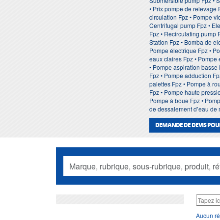
Submersible pump Fpz • S
• Prix pompe de relevage 
circulation Fpz • Pompe v
Centrifugal pump Fpz • El
Fpz • Recirculating pump 
Station Fpz • Bomba de e
Pompe électrique Fpz • P
eaux claires Fpz • Pompe 
• Pompe aspiration basse 
Fpz • Pompe adduction Fp
palettes Fpz • Pompe à ro
Fpz • Pompe haute pressio
Pompe à boue Fpz • Pompe
de dessalement d’eau de me
DEMANDE DE DEVIS POUR
Aucun ré