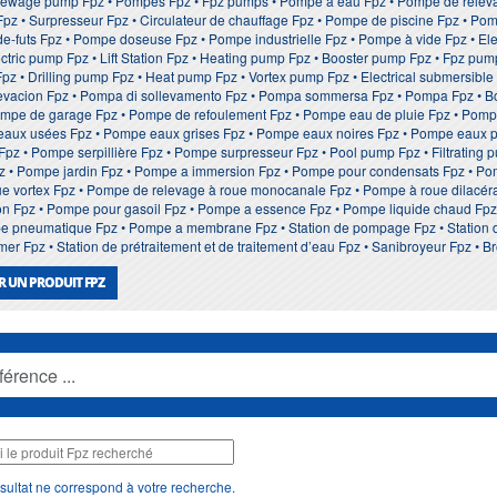
ewage pump Fpz • Pompes Fpz • Fpz pumps • Pompe à eau Fpz • Pompe de relevage
Fpz • Surpresseur Fpz • Circulateur de chauffage Fpz • Pompe de piscine Fpz • Po
ide-futs Fpz • Pompe doseuse Fpz • Pompe industrielle Fpz • Pompe à vide Fpz • E
ectric pump Fpz • Lift Station Fpz • Heating pump Fpz • Booster pump Fpz • Fpz p
Fpz • Drilling pump Fpz • Heat pump Fpz • Vortex pump Fpz • Electrical submersib
levacion Fpz • Pompa di sollevamento Fpz • Pompa sommersa Fpz • Pompa Fpz • 
ompe de garage Fpz • Pompe de refoulement Fpz • Pompe eau de pluie Fpz • Pom
eaux usées Fpz • Pompe eaux grises Fpz • Pompe eaux noires Fpz • Pompe eaux p
Fpz • Pompe serpillière Fpz • Pompe surpresseur Fpz • Pool pump Fpz • Filtrating
z • Pompe jardin Fpz • Pompe a immersion Fpz • Pompe pour condensats Fpz • P
ue vortex Fpz • Pompe de relevage à roue monocanale Fpz • Pompe à roue dilacéra
n Fpz • Pompe pour gasoil Fpz • Pompe a essence Fpz • Pompe liquide chaud Fpz 
 pneumatique Fpz • Pompe a membrane Fpz • Station de pompage Fpz • Station de 
r Fpz • Station de prétraitement et de traitement d’eau Fpz • Sanibroyeur Fpz • B
 UN PRODUIT FPZ
sultat ne correspond à votre recherche.