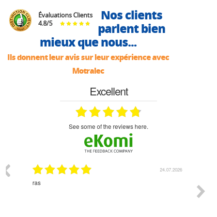
Nos clients
Évaluations Clients
4.8
/
5
parlent bien
mieux que nous...
Ils donnent leur avis sur leur expérience avec
Motralec
Excellent
see some of the reviews here.
03.2026
24.07.2026
n
ras
Monsie
 géré
l'écout
le
bonne 
i a été
est pr