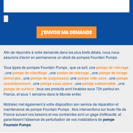
J'ENVOIE MA DEMANDE
Afin de répondre à votre demande dans les plus brefs délais, nous nous
assurons d'avoir en permanence un stock de pompes Fountain Pumps.
Tous types de pompes Fountain Pumps , que ce soit, une
pompe de relevage
, une
pompe de chauffage
, une
station de relevage
, une
pompe de forage
immergée
, une
pompe de surpression
, une
pompe vide-cave
, une
pompe
assainissement
, une
pompe eaux usées
, une
pompe submersible
, une
pompe de surface
; tous ces produits sont livrables sous 72h partout en
France, et sous 1 semaine dans le Monde entier.
Motralec met également à votre disposition son service de réparation et
maintenance de pompe Fountain Pumps . Nos interventions sur toute l'Ile de
France suivant vos besoins et vos contraintes sont un gage d'efficacité, et
garantissent l'absence de perturbation de vos installations de
pompe
Fountain Pumps
.