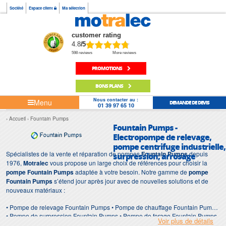
Société
Espace client
Ma sélection
customer rating
4.8
/5
598 reviews
More reviews
PROMOTIONS
BONS PLANS
Nous contacter au :
Menu
DEMANDE DE DEVIS
01 39 97 65 10
Accueil
Fountain Pumps
Fountain Pumps -
Electropompe de relevage,
pompe centrifuge industrielle,
Spécialistes de la vente et réparation de pompes
Fountain Pumps
depuis
surpression, arrosage
1976,
Motralec
vous propose un large choix de références pour choisir la
pompe Fountain Pumps
adaptée à votre besoin. Notre gamme de
pompe
Fountain Pumps
s’étend jour après jour avec de nouvelles solutions et de
nouveaux matériaux :
• Pompe de relevage Fountain Pumps • Pompe de chauffage Fountain Pumps
• Pompe de surpression Fountain Pumps • Pompe de forage Fountain Pumps
Voir plus de détails
• Pompe d'intervention Fountain Pumps • Pompe de chantier Fountain Pumps