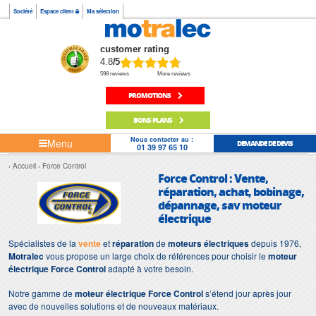
Société
Espace client
Ma sélection
customer rating
4.8
/5
598 reviews
More reviews
PROMOTIONS
BONS PLANS
Nous contacter au :
Menu
DEMANDE DE DEVIS
01 39 97 65 10
Accueil
Force Control
Force Control : Vente,
réparation, achat, bobinage,
dépannage, sav moteur
électrique
Spécialistes de la
vente
et
réparation
de
moteurs électriques
depuis 1976,
Motralec
vous propose un large choix de références pour choisir le
moteur
électrique Force Control
adapté à votre besoin.
Notre gamme de
moteur électrique Force Control
s’étend jour après jour
avec de nouvelles solutions et de nouveaux matériaux.