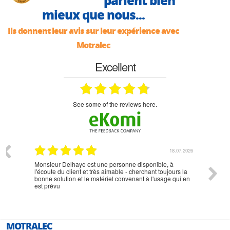
parlent bien
mieux que nous...
Ils donnent leur avis sur leur expérience avec
Motralec
Excellent
see some of the reviews here.
07.2026
18.07.2026
Monsieur Delhaye est une personne disponible, à
bien ri
l'écoute du client et très aimable - cherchant toujours la
bonne solution et le matériel convenant à l'usage qui en
est prévu
MOTRALEC