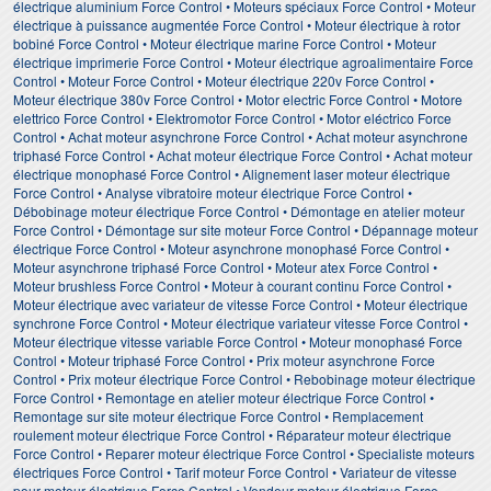
électrique aluminium Force Control • Moteurs spéciaux Force Control • Moteur
électrique à puissance augmentée Force Control • Moteur électrique à rotor
bobiné Force Control • Moteur électrique marine Force Control • Moteur
électrique imprimerie Force Control • Moteur électrique agroalimentaire Force
Control • Moteur Force Control • Moteur électrique 220v Force Control •
Moteur électrique 380v Force Control • Motor electric Force Control • Motore
elettrico Force Control • Elektromotor Force Control • Motor eléctrico Force
Control • Achat moteur asynchrone Force Control • Achat moteur asynchrone
triphasé Force Control • Achat moteur électrique Force Control • Achat moteur
électrique monophasé Force Control • Alignement laser moteur électrique
Force Control • Analyse vibratoire moteur électrique Force Control •
Débobinage moteur électrique Force Control • Démontage en atelier moteur
Force Control • Démontage sur site moteur Force Control • Dépannage moteur
électrique Force Control • Moteur asynchrone monophasé Force Control •
Moteur asynchrone triphasé Force Control • Moteur atex Force Control •
Moteur brushless Force Control • Moteur à courant continu Force Control •
Moteur électrique avec variateur de vitesse Force Control • Moteur électrique
synchrone Force Control • Moteur électrique variateur vitesse Force Control •
Moteur électrique vitesse variable Force Control • Moteur monophasé Force
Control • Moteur triphasé Force Control • Prix moteur asynchrone Force
Control • Prix moteur électrique Force Control • Rebobinage moteur électrique
Force Control • Remontage en atelier moteur électrique Force Control •
Remontage sur site moteur électrique Force Control • Remplacement
roulement moteur électrique Force Control • Réparateur moteur électrique
Force Control • Reparer moteur électrique Force Control • Specialiste moteurs
électriques Force Control • Tarif moteur Force Control • Variateur de vitesse
pour moteur électrique Force Control • Vendeur moteur électrique Force