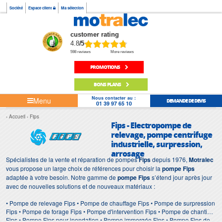
Société
Espace client
Ma sélection
customer rating
4.8
/5
598 reviews
More reviews
PROMOTIONS
BONS PLANS
Nous contacter au :
Menu
DEMANDE DE DEVIS
01 39 97 65 10
Accueil
Fips
Fips - Electropompe de
relevage, pompe centrifuge
industrielle, surpression,
arrosage
Spécialistes de la vente et réparation de pompes
Fips
depuis 1976,
Motralec
vous propose un large choix de références pour choisir la
pompe Fips
adaptée à votre besoin. Notre gamme de
pompe Fips
s’étend jour après jour
avec de nouvelles solutions et de nouveaux matériaux :
• Pompe de relevage Fips • Pompe de chauffage Fips • Pompe de surpression
Fips • Pompe de forage Fips • Pompe d'intervention Fips • Pompe de chantier
Fips • Pompe Fips pour inondation • Pompe immergée Fips • Pompe Fips de