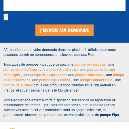
J'ENVOIE MA DEMANDE
Afin de répondre à votre demande dans les plus brefs délais, nous nous
assurons d'avoir en permanence un stock de pompes Fips.
Tous types de pompes Fips , que ce soit, une
pompe de relevage
, une
pompe de chauffage
, une
station de relevage
, une
pompe de forage
immergée
, une
pompe de surpression
, une
pompe vide-cave
, une
pompe
assainissement
, une
pompe eaux usées
, une
pompe submersible
, une
pompe de surface
; tous ces produits sont livrables sous 72h partout en
France, et sous 1 semaine dans le Monde entier.
Motralec met également à votre disposition son service de réparation et
maintenance de pompe Fips . Nos interventions sur toute l'Ile de France
suivant vos besoins et vos contraintes sont un gage d'efficacité, et
garantissent l'absence de perturbation de vos installations de
pompe Fips
.