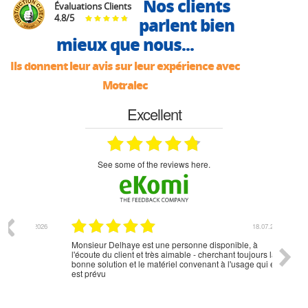
Nos clients
Évaluations Clients
4.8
/
5
parlent bien
mieux que nous...
Ils donnent leur avis sur leur expérience avec
Motralec
Excellent
see some of the reviews here.
07.2026
18.07.2026
Monsieur Delhaye est une personne disponible, à
bien ri
l'écoute du client et très aimable - cherchant toujours la
bonne solution et le matériel convenant à l'usage qui en
est prévu