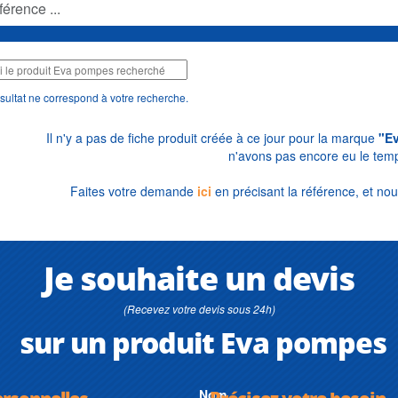
sultat ne correspond à votre recherche.
Il n'y a pas de fiche produit créée à ce jour pour la marque
"E
n'avons pas encore eu le temp
Faites votre demande
ici
en précisant la référence, et nou
Je souhaite un devis
(Recevez votre devis sous 24h)
sur un produit Eva pompes
ersonnelles
Nom
Précisez votre besoin