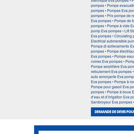
thermique Eva pompes • P
pompes • Pompe evacuati
pompes • Pompes Eva pomp
pompes • Prix pompe de r
Eva pompes • Pompe de tr
pompes • Pompe à vide Ev
pump Eva pompes • Lift 
Eva pompes • Circulating
Electrical submersible p
Pompa di sollevamento E
pompes • Pompe électriq
Eva pompes • Pompe eaux
noires Eva pompes • Pomp
Pompe serpillière Eva po
refoulement Eva pompes 
auto amorçante Eva pompe
Eva pompes • Pompe à rou
Pompe pour gasoil Eva po
pompes • Pompe à boue E
d’eau et d’irrigation Eva
Sanibroyeur Eva pompes 
DEMANDE DE DEVIS POU