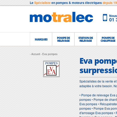
Le
Spécialiste
en pompes & moteurs électriques
depuis 1
Nous 
01 
POMPE DE
STATION DE
POMPE DE
MARQUES
RELEVAGE
RELEVAGE
CHAUFFAGE
Accueil
Eva pompes
Eva pompe
surpressi
Spécialistes de la vente 
adaptée à votre besoin. 
• Pompe de relevage Eva 
pompes • Pompe de chanti
Eva pompes • Récupérateu
pompes • Pompe Eva pompe
d'arrosage Eva pompes •