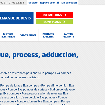
du 91 :
01 69 92 27 61
Société
Espace client
Ma sélection
PROMOTIONS
EMANDE DE DEVIS
BONS PLANS
MOTEUR
PRODUITS
AUTRES
VENTILATION
ÉLECTRIQUE
KÄRCHER
PRODUITS
ue, process, adduction,
choix de références pour choisir la
pompe Eva pompes
tions et de nouveaux matériaux :
Pompe de forage Eva pompes • Pompe d'intervention Eva
es • Pompe Eva pompes de surface • Station de relevage
ge Eva pompes • Pompe pour station de relevage Eva
e recuperation d'eau de pluie Eva pompes • Pompe
 Eva pompes • Pompe submersible Eva pompes • Pompe