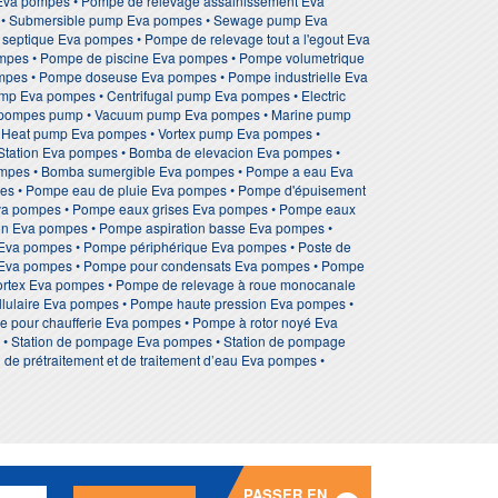
Eva pompes • Pompe de relevage assainissement Eva
 • Submersible pump Eva pompes • Sewage pump Eva
ptique Eva pompes • Pompe de relevage tout a l'egout Eva
ompes • Pompe de piscine Eva pompes • Pompe volumetrique
ompes • Pompe doseuse Eva pompes • Pompe industrielle Eva
p Eva pompes • Centrifugal pump Eva pompes • Electric
va pompes pump • Vacuum pump Eva pompes • Marine pump
• Heat pump Eva pompes • Vortex pump Eva pompes •
Station Eva pompes • Bomba de elevacion Eva pompes •
mpes • Bomba sumergible Eva pompes • Pompe a eau Eva
es • Pompe eau de pluie Eva pompes • Pompe d'épuisement
va pompes • Pompe eaux grises Eva pompes • Pompe eaux
on Eva pompes • Pompe aspiration basse Eva pompes •
 Eva pompes • Pompe périphérique Eva pompes • Poste de
 Eva pompes • Pompe pour condensats Eva pompes • Pompe
ortex Eva pompes • Pompe de relevage à roue monocanale
llulaire Eva pompes • Pompe haute pression Eva pompes •
pour chaufferie Eva pompes • Pompe à rotor noyé Eva
 Station de pompage Eva pompes • Station de pompage
 de prétraitement et de traitement d’eau Eva pompes •
PASSER EN