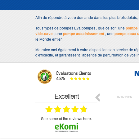
Afin de répondre à votre demande dans les plus brefs délai
Tous types de pompes Eva pompes , que ce soit, une
pompe 
vide-cave
, une
pompe assainissement
, une
pompe eaux 
le Monde entier.
Motralec met également à votre disposition son service de ré
d'efficacité, et garantissent l'absence de perturbation de vos i
N
Évaluations Clients
4.8
/
5
Excellent
18.07.2026
07.07.2026
ne
bien rien a dire .what else
RAS
très aimable
on et le
n est prévu
see some of the reviews here.