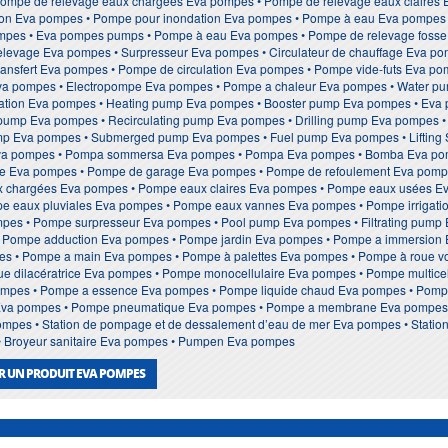
ompe de relevage eaux chargées Eva pompes • Pompe de relevage eaux claires 
on Eva pompes • Pompe pour inondation Eva pompes • Pompe à eau Eva pompes
es • Eva pompes pumps • Pompe à eau Eva pompes • Pompe de relevage fosse se
elevage Eva pompes • Surpresseur Eva pompes • Circulateur de chauffage Eva p
ansfert Eva pompes • Pompe de circulation Eva pompes • Pompe vide-futs Eva p
a pompes • Electropompe Eva pompes • Pompe a chaleur Eva pompes • Water pum
Station Eva pompes • Heating pump Eva pompes • Booster pump Eva pompes • E
 pump Eva pompes • Recirculating pump Eva pompes • Drilling pump Eva pompes 
ump Eva pompes • Submerged pump Eva pompes • Fuel pump Eva pompes • Lifting 
va pompes • Pompa sommersa Eva pompes • Pompa Eva pompes • Bomba Eva po
ue Eva pompes • Pompe de garage Eva pompes • Pompe de refoulement Eva pomp
 chargées Eva pompes • Pompe eaux claires Eva pompes • Pompe eaux usées E
e eaux pluviales Eva pompes • Pompe eaux vannes Eva pompes • Pompe irrigati
mpes • Pompe surpresseur Eva pompes • Pool pump Eva pompes • Filtrating pump
• Pompe adduction Eva pompes • Pompe jardin Eva pompes • Pompe a immersion
s • Pompe a main Eva pompes • Pompe à palettes Eva pompes • Pompe à roue v
e dilacératrice Eva pompes • Pompe monocellulaire Eva pompes • Pompe multice
mpes • Pompe a essence Eva pompes • Pompe liquide chaud Eva pompes • Pompe 
va pompes • Pompe pneumatique Eva pompes • Pompe a membrane Eva pompes •
 pompes • Station de pompage et de dessalement d’eau de mer Eva pompes • Station
• Broyeur sanitaire Eva pompes • Pumpen Eva pompes
R UN PRODUIT EVA POMPES