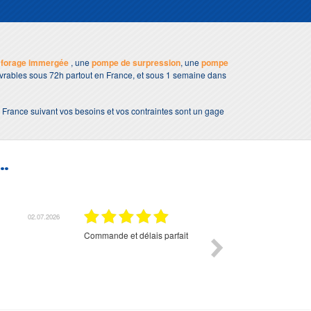
 forage immergée
, une
pompe de surpression
, une
pompe
livrables sous 72h partout en France, et sous 1 semaine dans
 France suivant vos besoins et vos contraintes sont un gage
..
01.07.2026
Commande et délais parfait
Très bon suivi et très bon