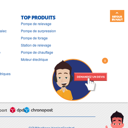
TOP PRODUITS
RETOUR
EN HAUT
Pompe de relevage
ralec
Pompe de surpression
Pompe de forage
Station de relevage
e
Pompe de chauffage
Moteur électrique
X
triques
port
CGV
Mentions légales
Contact