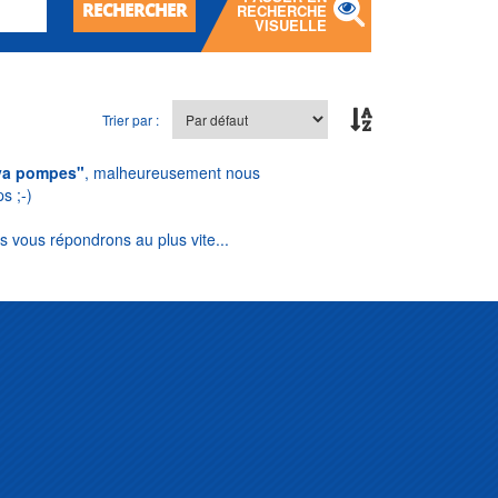
RECHERCHER
RECHERCHE
VISUELLE
Trier par :
va pompes"
, malheureusement nous
s ;-)
s vous répondrons au plus vite...