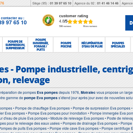
976
Siège (95) :
Agence du 92 :
Agence 
01 39 97 65 10
01 41 46 14 46
customer rating
contacter au :
39 97 65 10
D
4.8
/5
598 reviews
More reviews
POMPE
POMPE DE
IMMERGÉE,
POMPE
RÉCUPÉRATEUR
POMPES
SURPRESSION,
FORAGE /
PISCINE
D'EAU DE PLUIE
SPÉCIALES
SURPRESSEUR
PUITS
s - Pompe industrielle, centrig
on, relevage
et réparation de pompes
Eva pompes
depuis 1976,
Motralec
vous propose un large 
Notre gamme de
pompe Eva pompes
s’étend jour après jour avec de nouvelles solu
pompes • Pompe de chauffage Eva pompes • Pompe de surpression Eva pompes • 
er Eva pompes • Pompe Eva pompes pour inondation • Pompe immergée Eva pomp
r d'eau de pluie Eva pompes • Module de relevage Eva pompes • Poste de releva
s pour le relevage des eaux usées • Pompes de drainage Eva pompes • Pompe d
 Pompes de puits Eva pompes • Pompe vide cave Eva pompes • Pompe centrifuge