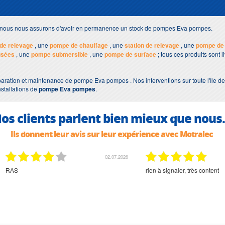
s, nous nous assurons d'avoir en permanence un stock de pompes Eva pompes.
de relevage
, une
pompe de chauffage
, une
station de relevage
, une
pompe de
usées
, une
pompe submersible
, une
pompe de surface
; tous ces produits sont 
paration et maintenance de pompe Eva pompes . Nos interventions sur toute l'Ile de
nstallations de
pompe Eva pompes
.
os clients parlent bien mieux que nous.
Ils donnent leur avis sur leur expérience avec Motralec
02.07.2026
02.07.2026
rien à signaler, très content