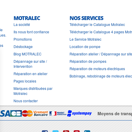
MOTRALEC
NOS SERVICES
La société
Télécharger le Catalogue Motralec
de
Ils nous font confiance
Télécharger le Catalogue 4 pages Mot
ues.
Promotions
Le Service Motralec
les
Déstockage
Location de pompe
Blog MOTRALEC
Réparation atelier / Dépannage sur sit
Dépannage sur site /
Réparation de pompes
Intervention
Réparation de moteurs électriques
Réparation en atelier
Bobinage, rebobinage de moteurs élec
Pages locales
Marques distribuées par
Motralec
Nous contacter
Moyens de trans