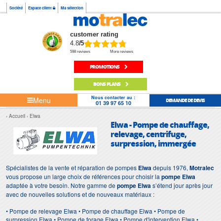
Société
Espace client
Ma sélection
customer rating
4.8
/5
598 reviews
More reviews
PROMOTIONS
BONS PLANS
Nous contacter au :
Menu
DEMANDE DE DEVIS
01 39 97 65 10
Accueil
Elwa
Elwa - Pompe de chauffage,
relevage, centrifuge,
surpression, immergée
Spécialistes de la vente et réparation de pompes
Elwa
depuis 1976,
Motralec
vous propose un large choix de références pour choisir la
pompe Elwa
adaptée à votre besoin. Notre gamme de
pompe Elwa
s’étend jour après jour
avec de nouvelles solutions et de nouveaux matériaux :
• Pompe de relevage Elwa • Pompe de chauffage Elwa • Pompe de
surpression Elwa • Pompe de forage Elwa • Pompe d'intervention Elwa •