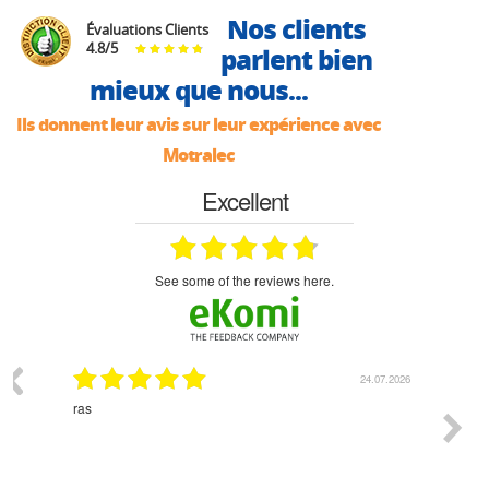
Nos clients
Évaluations Clients
4.8
/
5
parlent bien
mieux que nous...
Ils donnent leur avis sur leur expérience avec
Motralec
Excellent
see some of the reviews here.
03.2026
24.07.2026
n
ras
Monsie
 géré
l'écout
le
bonne 
i a été
est pr