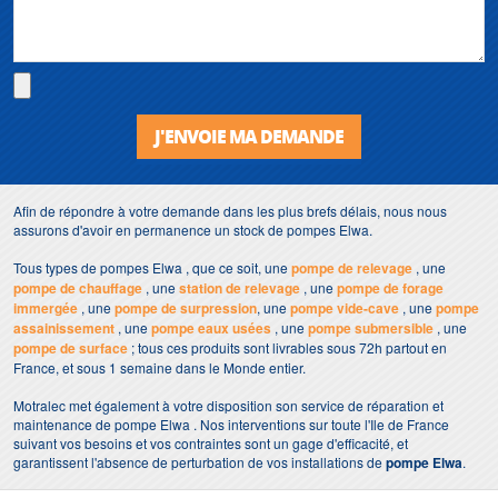
J'ENVOIE MA DEMANDE
Afin de répondre à votre demande dans les plus brefs délais, nous nous
assurons d'avoir en permanence un stock de pompes Elwa.
Tous types de pompes Elwa , que ce soit, une
pompe de relevage
, une
pompe de chauffage
, une
station de relevage
, une
pompe de forage
immergée
, une
pompe de surpression
, une
pompe vide-cave
, une
pompe
assainissement
, une
pompe eaux usées
, une
pompe submersible
, une
pompe de surface
; tous ces produits sont livrables sous 72h partout en
France, et sous 1 semaine dans le Monde entier.
Motralec met également à votre disposition son service de réparation et
maintenance de pompe Elwa . Nos interventions sur toute l'Ile de France
suivant vos besoins et vos contraintes sont un gage d'efficacité, et
garantissent l'absence de perturbation de vos installations de
pompe Elwa
.