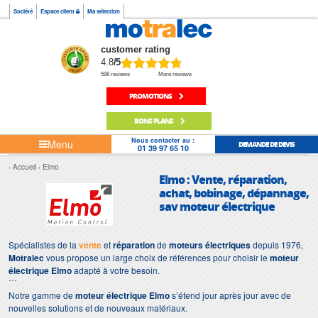
Société
Espace client
Ma sélection
customer rating
4.8
/5
598 reviews
More reviews
PROMOTIONS
BONS PLANS
Nous contacter au :
Menu
DEMANDE DE DEVIS
01 39 97 65 10
Accueil
Elmo
Elmo : Vente, réparation,
achat, bobinage, dépannage,
sav moteur électrique
Spécialistes de la
vente
et
réparation
de
moteurs électriques
depuis 1976,
Motralec
vous propose un large choix de références pour choisir le
moteur
électrique Elmo
adapté à votre besoin.
Notre gamme de
moteur électrique Elmo
s’étend jour après jour avec de
nouvelles solutions et de nouveaux matériaux.