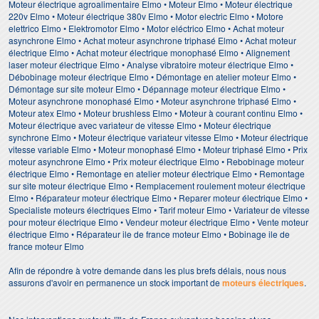
Moteur électrique agroalimentaire Elmo • Moteur Elmo • Moteur électrique
220v Elmo • Moteur électrique 380v Elmo • Motor electric Elmo • Motore
elettrico Elmo • Elektromotor Elmo • Motor eléctrico Elmo • Achat moteur
asynchrone Elmo • Achat moteur asynchrone triphasé Elmo • Achat moteur
électrique Elmo • Achat moteur électrique monophasé Elmo • Alignement
laser moteur électrique Elmo • Analyse vibratoire moteur électrique Elmo •
Débobinage moteur électrique Elmo • Démontage en atelier moteur Elmo •
Démontage sur site moteur Elmo • Dépannage moteur électrique Elmo •
Moteur asynchrone monophasé Elmo • Moteur asynchrone triphasé Elmo •
Moteur atex Elmo • Moteur brushless Elmo • Moteur à courant continu Elmo •
Moteur électrique avec variateur de vitesse Elmo • Moteur électrique
synchrone Elmo • Moteur électrique variateur vitesse Elmo • Moteur électrique
vitesse variable Elmo • Moteur monophasé Elmo • Moteur triphasé Elmo • Prix
moteur asynchrone Elmo • Prix moteur électrique Elmo • Rebobinage moteur
électrique Elmo • Remontage en atelier moteur électrique Elmo • Remontage
sur site moteur électrique Elmo • Remplacement roulement moteur électrique
Elmo • Réparateur moteur électrique Elmo • Reparer moteur électrique Elmo •
Specialiste moteurs électriques Elmo • Tarif moteur Elmo • Variateur de vitesse
pour moteur électrique Elmo • Vendeur moteur électrique Elmo • Vente moteur
électrique Elmo • Réparateur ile de france moteur Elmo • Bobinage ile de
france moteur Elmo
Afin de répondre à votre demande dans les plus brefs délais, nous nous
assurons d'avoir en permanence un stock important de
moteurs électriques
.