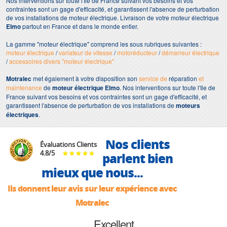
Nos interventions sur toute l'Ile de France suivant vos besoins et vos
contraintes sont un gage d'efficacité, et garantissent l'absence de perturbation
de vos installations de moteur électrique. Livraison de votre moteur électrique
Elmo
partout en France et dans le monde entier.
La gamme "moteur électrique" comprend les sous rubriques suivantes :
moteur électrique
/
variateur de vitesse
/
motoréducteur
/
démarreur électrique
/
accessoires divers "moteur électrique"
Motralec
met également à votre disposition son
service de
réparation
et
maintenance
de
moteur électrique Elmo
. Nos interventions sur toute l'Ile de
France suivant vos besoins et vos contraintes sont un gage d'efficacité, et
garantissent l'absence de perturbation de vos installations de
moteurs
électriques
.
Nos clients
Évaluations Clients
4.8
/
5
parlent bien
mieux que nous...
Ils donnent leur avis sur leur expérience avec
Motralec
Excellent