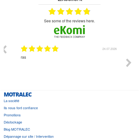
see some of the reviews here.
03.2026
24.07.2026
n
ras
Monsie
 géré
l'écout
le
bonne 
i a été
est pr
MOTRALEC
La société
Ils nous font confiance
Promotions
Déstockage
Blog MOTRALEC
Dépannage sur site / Intervention