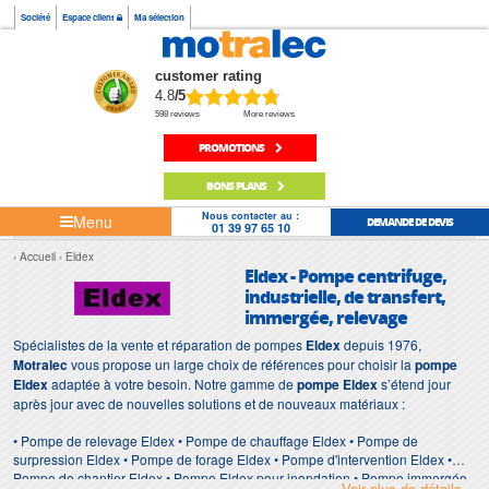
Société
Espace client
Ma sélection
customer rating
4.8
/5
598 reviews
More reviews
PROMOTIONS
BONS PLANS
Nous contacter au :
Menu
DEMANDE DE DEVIS
01 39 97 65 10
Accueil
Eldex
Eldex - Pompe centrifuge,
industrielle, de transfert,
immergée, relevage
Spécialistes de la vente et réparation de pompes
Eldex
depuis 1976,
Motralec
vous propose un large choix de références pour choisir la
pompe
Eldex
adaptée à votre besoin. Notre gamme de
pompe Eldex
s’étend jour
après jour avec de nouvelles solutions et de nouveaux matériaux :
• Pompe de relevage Eldex • Pompe de chauffage Eldex • Pompe de
surpression Eldex • Pompe de forage Eldex • Pompe d'intervention Eldex •
Pompe de chantier Eldex • Pompe Eldex pour inondation • Pompe immergée
Voir plus de détails