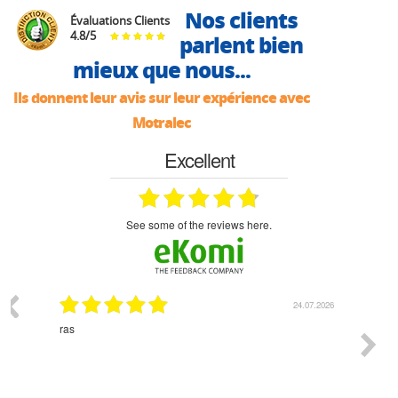
Nos clients
Évaluations Clients
4.8
/
5
parlent bien
mieux que nous...
Ils donnent leur avis sur leur expérience avec
Motralec
Excellent
see some of the reviews here.
03.2026
24.07.2026
n
ras
Monsie
 géré
l'écout
le
bonne 
i a été
est pr