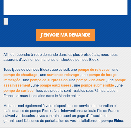
J'ENVOIE MA DEMANDE
Afin de répondre à votre demande dans les plus brefs délais, nous nous
assurons d'avoir en permanence un stock de pompes Eldex.
Tous types de pompes Eldex , que ce soit, une
pompe de relevage
, une
pompe de chauffage
, une
station de relevage
, une
pompe de forage
immergée
, une
pompe de surpression
, une
pompe vide-cave
, une
pompe
assainissement
, une
pompe eaux usées
, une
pompe submersible
, une
pompe de surface
; tous ces produits sont livrables sous 72h partout en
France, et sous 1 semaine dans le Monde entier.
Motralec met également à votre disposition son service de réparation et
maintenance de pompe Eldex . Nos interventions sur toute l'Ile de France
suivant vos besoins et vos contraintes sont un gage d'efficacité, et
garantissent l'absence de perturbation de vos installations de
pompe Eldex
.