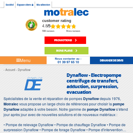
Société
Espace client
Ma sélection
customer rating
4.8
/5
598 reviews
More reviews
PROMOTIONS
BONS PLANS
Nous contacter au :
Menu
DEMANDE DE DEVIS
01 39 97 65 10
Accueil
Dynaflow
Dynaflow - Electropompe
centrifuge de transfert,
adduction, surpression,
evacuation
Spécialistes de la vente et réparation de pompes
Dynaflow
depuis 1976,
Motralec
vous propose un large choix de références pour choisir la
pompe
Dynaflow
adaptée à votre besoin. Notre gamme de
pompe Dynaflow
s’étend
jour après jour avec de nouvelles solutions et de nouveaux matériaux :
• Pompe de relevage Dynaflow • Pompe de chauffage Dynaflow • Pompe de
surpression Dynaflow • Pompe de forage Dynaflow • Pompe d'intervention