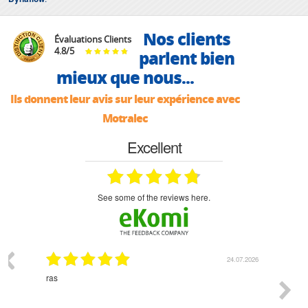
Nos clients
Évaluations Clients
4.8
/
5
parlent bien
mieux que nous...
Ils donnent leur avis sur leur expérience avec
Motralec
Excellent
see some of the reviews here.
03.2026
24.07.2026
n
ras
Monsie
 géré
l'écout
le
bonne 
i a été
est pr