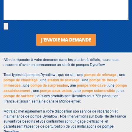
J'ENVOIE MA DEMANDE
Afin de répondre à votre demande dans les plus brefs délais, nous nous
assurons d'avoir en permanence un stock de pompes Dynaflow.
Tous types de pompes Dynaflow , que ce soit, une
pompe de relevage
, une
pompe de chauffage
, une
station de relevage
, une
pompe de forage
immergée
, une
pompe de surpression
, une
pompe vide-cave
, une
pompe
assainissement
, une
pompe eaux usées
, une
pompe submersible
, une
pompe de surface
; tous ces produits sont livrables sous 72h partout en
France, et sous 1 semaine dans le Monde entier.
Motralec met également à votre disposition son service de réparation et
maintenance de pompe Dynaflow . Nos interventions sur toute l'Ile de France
suivant vos besoins et vos contraintes sont un gage d'efficacité, et
garantissent l'absence de perturbation de vos installations de
pompe
Dynaflow
.