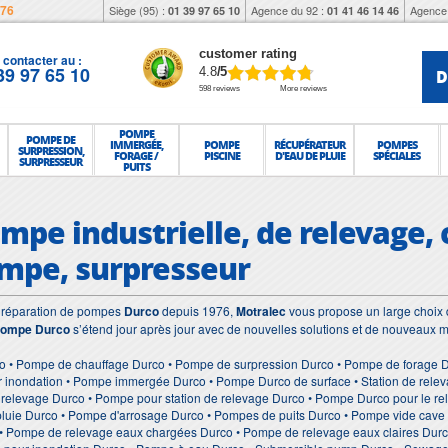
976
Siège (95) :
Agence du 92 :
Agence 
01 39 97 65 10
01 41 46 14 46
customer rating
contacter au :
39 97 65 10
D
4.8
/5
598 reviews
More reviews
POMPE
POMPE DE
IMMERGÉE,
POMPE
RÉCUPÉRATEUR
POMPES
SURPRESSION,
FORAGE /
PISCINE
D'EAU DE PLUIE
SPÉCIALES
SURPRESSEUR
PUITS
mpe industrielle, de relevage, 
mpe, surpresseur
et réparation de pompes
Durco
depuis 1976,
Motralec
vous propose un large choix d
ompe Durco
s’étend jour après jour avec de nouvelles solutions et de nouveaux m
o • Pompe de chauffage Durco • Pompe de surpression Durco • Pompe de forage Du
 inondation • Pompe immergée Durco • Pompe Durco de surface • Station de relev
e relevage Durco • Pompe pour station de relevage Durco • Pompe Durco pour le 
 pluie Durco • Pompe d'arrosage Durco • Pompes de puits Durco • Pompe vide cav
• Pompe de relevage eaux chargées Durco • Pompe de relevage eaux claires Dur