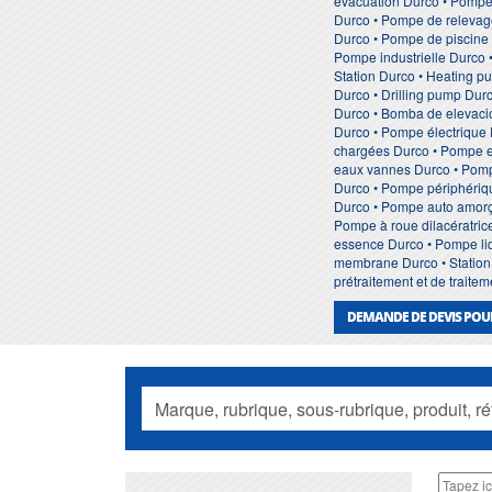
evacuation Durco • Pompe
Durco • Pompe de relevage
Durco • Pompe de piscine 
Pompe industrielle Durco 
Station Durco • Heating 
Durco • Drilling pump Dur
Durco • Bomba de elevaci
Durco • Pompe électrique
chargées Durco • Pompe e
eaux vannes Durco • Pompe
Durco • Pompe périphériq
Durco • Pompe auto amorç
Pompe à roue dilacératric
essence Durco • Pompe li
membrane Durco • Station 
prétraitement et de trait
DEMANDE DE DEVIS POU