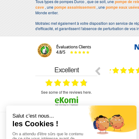
Tous types de pompes Durco , que ce soit, une
pompe de rel
cave
, une
pompe assainissement
, une
pompe eaux usée
Monde entier.
Motralec met également à votre disposition son service de rép
d'efficacité, et garantissent l'absence de perturbation de vos i
N
Évaluations Clients
4.8
/
5
Excellent
18.07.2026
07.07.2026
ne
bien rien a dire .what else
RAS
très aimable
on et le
n est prévu
see some of the reviews here.
L'EXPERTISE MOTRALEC
Depuis 1976
, nous sommes
les spécialistes numéro 1 en