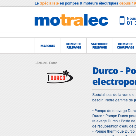
Le
Spécialiste
en pompes & moteurs électriques
depuis 1
Nous 
01 
POMPE DE
STATION DE
POMPE DE
MARQUES
RELEVAGE
RELEVAGE
CHAUFFAGE
Accueil
Durco
Durco - Po
electropo
Spécialistes de la vente 
besoin. Notre gamme de
p
• Pompe de relevage Durc
Durco • Pompe Durco pour
relevage Durco • Poste d
de recuperation d'eau de
• Pompe thermique Durco 