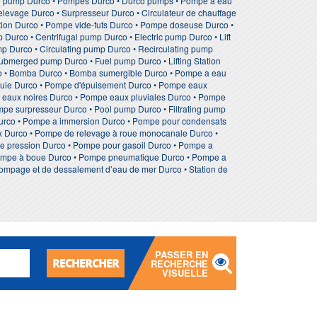
e pump Durco • Pompes Durco • Durco pumps • Pompe à eau
elevage Durco • Surpresseur Durco • Circulateur de chauffage
tion Durco • Pompe vide-futs Durco • Pompe doseuse Durco •
urco • Centrifugal pump Durco • Electric pump Durco • Lift
 Durco • Circulating pump Durco • Recirculating pump
Submerged pump Durco • Fuel pump Durco • Lifting Station
o • Bomba Durco • Bomba sumergible Durco • Pompe a eau
luie Durco • Pompe d'épuisement Durco • Pompe eaux
 eaux noires Durco • Pompe eaux pluviales Durco • Pompe
mpe surpresseur Durco • Pool pump Durco • Filtrating pump
Durco • Pompe a immersion Durco • Pompe pour condensats
x Durco • Pompe de relevage à roue monocanale Durco •
te pression Durco • Pompe pour gasoil Durco • Pompe a
 Pompe à boue Durco • Pompe pneumatique Durco • Pompe a
pompage et de dessalement d’eau de mer Durco • Station de
PASSER EN
RECHERCHER
RECHERCHE
VISUELLE