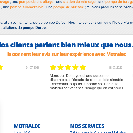
evage
, une
pompe de chauffage
, une
station de relevage
, une
pompe de forag
s
, une
pompe submersible
, une
pompe de surface
; tous ces produits sont livra
aration et maintenance de pompe Durco . Nos interventions sur toute l'Ile de Franc
nstallations de
pompe Durco
.
os clients parlent bien mieux que nous.
Ils donnent leur avis sur leur expérience avec Motralec
02.07.2026
02.07.2026
rien à signaler, très content
MOTRALEC
NOS SERVICES
La société
Télécharger le Catalogue Motralec