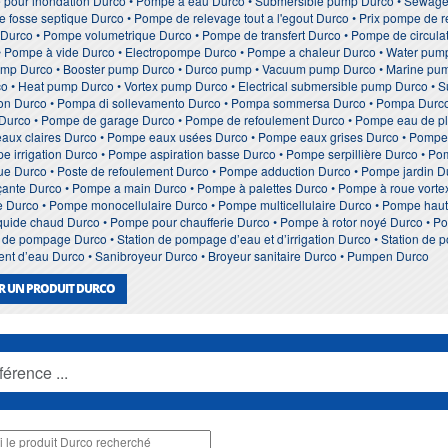
 pour inondation Durco • Pompe à eau Durco • Submersible pump Durco • Sewag
 fosse septique Durco • Pompe de relevage tout a l'egout Durco • Prix pompe de r
Durco • Pompe volumetrique Durco • Pompe de transfert Durco • Pompe de circula
• Pompe à vide Durco • Electropompe Durco • Pompe a chaleur Durco • Water pump D
pump Durco • Booster pump Durco • Durco pump • Vacuum pump Durco • Marine pump
co • Heat pump Durco • Vortex pump Durco • Electrical submersible pump Durco • 
on Durco • Pompa di sollevamento Durco • Pompa sommersa Durco • Pompa Durc
 Durco • Pompe de garage Durco • Pompe de refoulement Durco • Pompe eau de p
aux claires Durco • Pompe eaux usées Durco • Pompe eaux grises Durco • Pompe
 irrigation Durco • Pompe aspiration basse Durco • Pompe serpillière Durco • Po
ue Durco • Poste de refoulement Durco • Pompe adduction Durco • Pompe jardin 
ante Durco • Pompe a main Durco • Pompe à palettes Durco • Pompe à roue vorte
e Durco • Pompe monocellulaire Durco • Pompe multicellulaire Durco • Pompe hau
quide chaud Durco • Pompe pour chaufferie Durco • Pompe à rotor noyé Durco •
de pompage Durco • Station de pompage d’eau et d’irrigation Durco • Station de 
ement d’eau Durco • Sanibroyeur Durco • Broyeur sanitaire Durco • Pumpen Durco
R UN PRODUIT DURCO