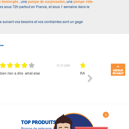
e immergée
, une
pompe de surpression
, une
pompe vide-
bles sous 72h partout en France, et sous 1 semaine dans le
e suivant vos besoins et vos contraintes sont un gage
..
01.07.2026
RETOUR
Commande et délais parfait
Très bon suivi et très bon
EN HAUT
X
TOP PRODUITS
Pompe de relevage