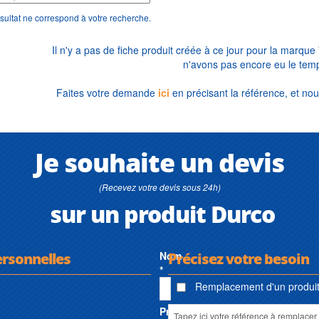
sultat ne correspond à votre recherche.
Il n'y a pas de fiche produit créée à ce jour pour la marque
n'avons pas encore eu le temp
Faites votre demande
ici
en précisant la référence, et nou
Je souhaite un devis
(Recevez votre devis sous 24h)
sur un produit Durco
ersonnelles
Nom
Précisez votre besoin
*
Remplacement d'un produit 
Prénom