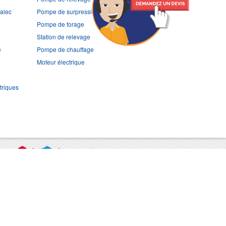
ralec
Pompe de surpression
Pompe de forage
Station de relevage
e
Pompe de chauffage
Moteur électrique
triques
port
CGV
Mentions légales
Contact