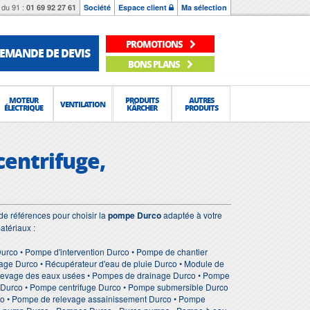
du 91 :
01 69 92 27 61
Société
Espace client
Ma sélection
PROMOTIONS
EMANDE DE DEVIS
BONS PLANS
MOTEUR
PRODUITS
AUTRES
VENTILATION
ÉLECTRIQUE
KÄRCHER
PRODUITS
centrifuge,
e références pour choisir la
pompe Durco
adaptée à votre
atériaux :
rco • Pompe d'intervention Durco • Pompe de chantier
age Durco • Récupérateur d'eau de pluie Durco • Module de
relevage des eaux usées • Pompes de drainage Durco • Pompe
e Durco • Pompe centrifuge Durco • Pompe submersible Durco
co • Pompe de relevage assainissement Durco • Pompe