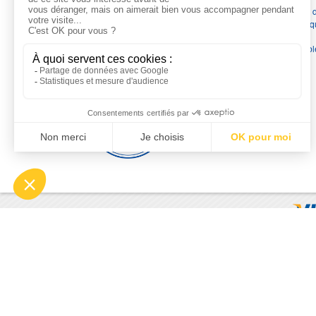
France
en pompes de relevage, station de relevage, pompe 
chauffage, suppression, forage, immergée et moteurs électriq
Nous assurons
la vente, la réparation, l'installation et le
dépannage
, tout en travaillant avec les marques les plus fiab
du marché.
Moyens de paiement
© 2026 - Motralec, All rights reserved. | Création :
Alphalives 