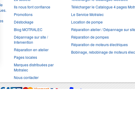
de
Ils nous font confiance
Télécharger le Catalogue 4 pages Mot
ues.
Promotions
Le Service Motralec
les
Déstockage
Location de pompe
Blog MOTRALEC
Réparation atelier / Dépannage sur sit
Dépannage sur site /
Réparation de pompes
Intervention
Réparation de moteurs électriques
Réparation en atelier
Bobinage, rebobinage de moteurs élec
Pages locales
Marques distribuées par
Motralec
Nous contacter
Moyens de trans
Multimédia