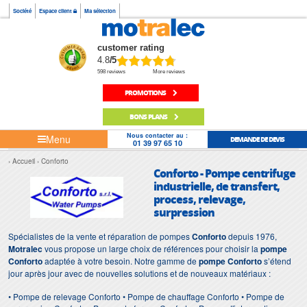
Société
Espace client
Ma sélection
customer rating
4.8
/5
598 reviews
More reviews
PROMOTIONS
BONS PLANS
Nous contacter au :
Menu
DEMANDE DE DEVIS
01 39 97 65 10
Accueil
Conforto
Conforto - Pompe centrifuge
industrielle, de transfert,
process, relevage,
surpression
Spécialistes de la vente et réparation de pompes
Conforto
depuis 1976,
Motralec
vous propose un large choix de références pour choisir la
pompe
Conforto
adaptée à votre besoin. Notre gamme de
pompe Conforto
s’étend
jour après jour avec de nouvelles solutions et de nouveaux matériaux :
• Pompe de relevage Conforto • Pompe de chauffage Conforto • Pompe de