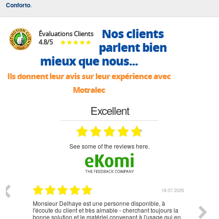
Conforto
.
Nos clients
Évaluations Clients
4.8
/
5
parlent bien
mieux que nous...
Ils donnent leur avis sur leur expérience avec
Motralec
Excellent
see some of the reviews here.
07.2026
18.07.2026
Monsieur Delhaye est une personne disponible, à
bien ri
l'écoute du client et très aimable - cherchant toujours la
bonne solution et le matériel convenant à l'usage qui en