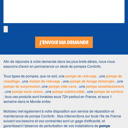
J'ENVOIE MA DEMANDE
Afin de répondre à votre demande dans les plus brefs délais, nous nous
assurons d'avoir en permanence un stock de pompes Conforto.
Tous types de pompes, que ce soit, une
pompe de relevage
, une
pompe de
chauffage
, une
station de relevage
, une
pompe de forage immergée
, une
pompe de surpression
, une
pompe vide-cave
, une
pompe assainissement
, une
pompe eaux usées
, une
pompe submersible
, une
pompe de surface
; tous ces produits sont livrables sous 72h partout en France, et sous 1
semaine dans le Monde entier.
Motralec met également à votre disposition son service de réparation et
maintenance de pompe Conforto . Nos interventions sur toute l'Ile de France
suivant vos besoins et vos contraintes sont un gage d'efficacité, et
garantissent l'absence de perturbation de vos installations de
pompe