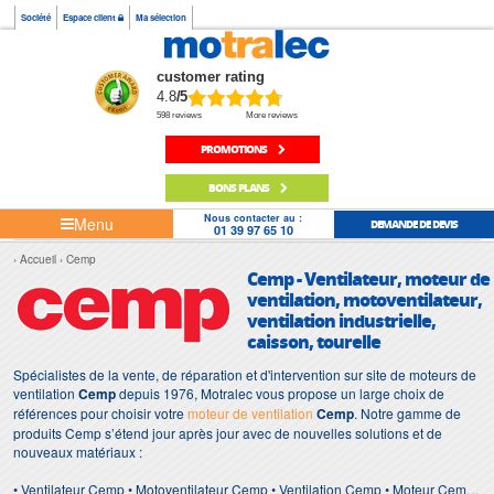
Société
Espace client
Ma sélection
customer rating
4.8
/5
598 reviews
More reviews
PROMOTIONS
BONS PLANS
Nous contacter au :
Menu
DEMANDE DE DEVIS
01 39 97 65 10
Accueil
Cemp
Cemp - Ventilateur, moteur de
ventilation, motoventilateur,
ventilation industrielle,
caisson, tourelle
Spécialistes de la vente, de réparation et d'intervention sur site de moteurs de
ventilation
Cemp
depuis 1976, Motralec vous propose un large choix de
références pour choisir votre
moteur de ventilation
Cemp
. Notre gamme de
produits Cemp s’étend jour après jour avec de nouvelles solutions et de
nouveaux matériaux :
• Ventilateur Cemp • Motoventilateur Cemp • Ventilation Cemp • Moteur Cemp