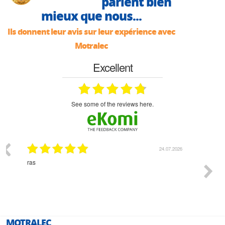
parlent bien
mieux que nous...
Ils donnent leur avis sur leur expérience avec
Motralec
Excellent
see some of the reviews here.
07.2026
18.07.2026
Monsieur Delhaye est une personne disponible, à
bien ri
l'écoute du client et très aimable - cherchant toujours la
bonne solution et le matériel convenant à l'usage qui en
est prévu
MOTRALEC