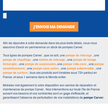
J'ENVOIE MA DEMANDE
Afin de répondre à votre demande dans les plus brefs délais, nous nous
assurons d'avoir en permanence un stock de pompes Carver.
Tous types de pompes Carver , que ce soit, une
pompe de relevage
, une
pompe de chauffage
, une
station de relevage
, une
pompe de forage
immergée
, une
pompe de surpression
, une
pompe vide-cave
, une
pompe
assainissement
, une
pompe eaux usées
, une
pompe submersible
, une
pompe de surface
; tous ces produits sont livrables sous 72h partout en
France, et sous 1 semaine dans le Monde entier.
Motralec met également à votre disposition son service de réparation et
maintenance de pompe Carver . Nos interventions sur toute l'Ile de France
suivant vos besoins et vos contraintes sont un gage d'efficacité, et
garantissent l'absence de perturbation de vos installations de
pompe Carver
.