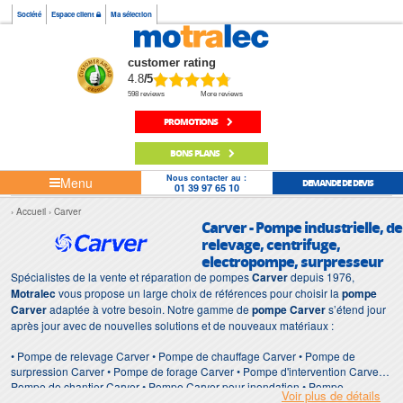
Société
Espace client
Ma sélection
customer rating
4.8
/5
598 reviews
More reviews
PROMOTIONS
BONS PLANS
Nous contacter au :
Menu
DEMANDE DE DEVIS
01 39 97 65 10
Accueil
Carver
Carver - Pompe industrielle, de
relevage, centrifuge,
electropompe, surpresseur
Spécialistes de la vente et réparation de pompes
Carver
depuis 1976,
Motralec
vous propose un large choix de références pour choisir la
pompe
Carver
adaptée à votre besoin. Notre gamme de
pompe Carver
s’étend jour
après jour avec de nouvelles solutions et de nouveaux matériaux :
• Pompe de relevage Carver • Pompe de chauffage Carver • Pompe de
surpression Carver • Pompe de forage Carver • Pompe d'intervention Carver •
Pompe de chantier Carver • Pompe Carver pour inondation • Pompe
Voir plus de détails
immergée Carver • Pompe Carver de surface • Station de relevage Carver •