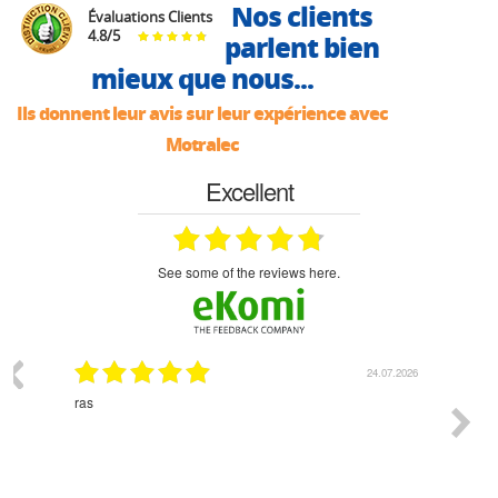
Nos clients
Évaluations Clients
4.8
/
5
parlent bien
mieux que nous...
Ils donnent leur avis sur leur expérience avec
Motralec
Excellent
see some of the reviews here.
03.2026
24.07.2026
n
ras
Monsie
 géré
l'écout
le
bonne 
i a été
est pr