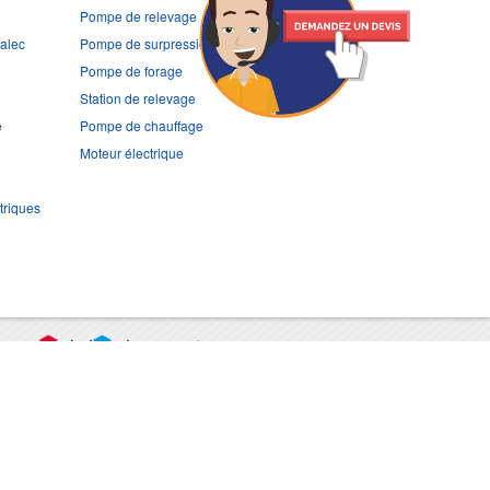
Pompe de relevage
ralec
Pompe de surpression
Pompe de forage
Station de relevage
e
Pompe de chauffage
Moteur électrique
triques
port
CGV
Mentions légales
Contact