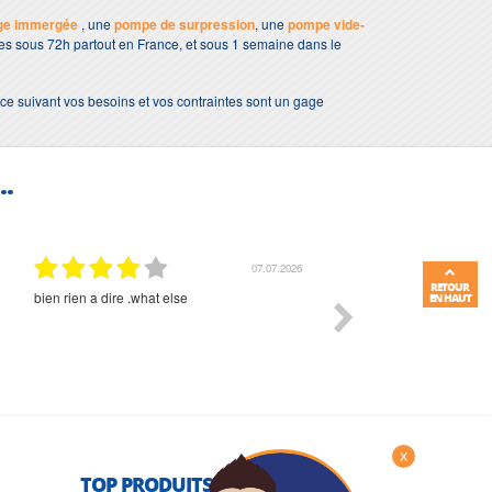
ge immergée
, une
pompe de surpression
, une
pompe vide-
bles sous 72h partout en France, et sous 1 semaine dans le
ce suivant vos besoins et vos contraintes sont un gage
..
07.07.2026
RETOUR
bien rien a dire .what else
RAS
EN HAUT
X
TOP PRODUITS