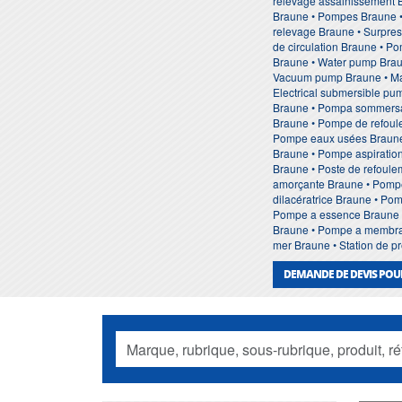
relevage assainissement 
Braune • Pompes Braune •
relevage Braune • Surpres
de circulation Braune • P
Braune • Water pump Braun
Vacuum pump Braune • Mar
Electrical submersible p
Braune • Pompa sommersa
Braune • Pompe de refoul
Pompe eaux usées Braune 
Braune • Pompe aspiration
Braune • Poste de refoul
amorçante Braune • Pompe
dilacératrice Braune • Po
Pompe a essence Braune •
Braune • Pompe a membran
mer Braune • Station de p
DEMANDE DE DEVIS POU