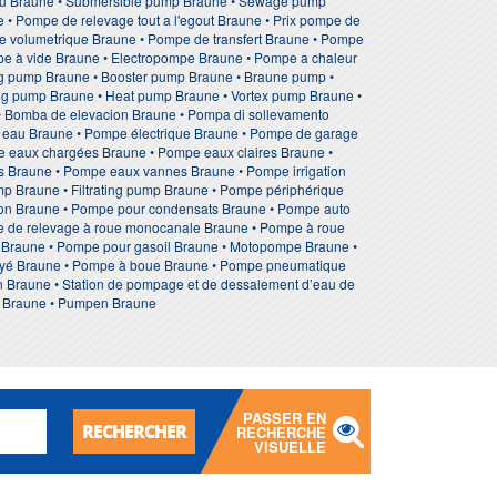
eau Braune • Submersible pump Braune • Sewage pump
 Pompe de relevage tout a l'egout Braune • Prix pompe de
pe volumetrique Braune • Pompe de transfert Braune • Pompe
mpe à vide Braune • Electropompe Braune • Pompe a chaleur
ing pump Braune • Booster pump Braune • Braune pump •
ing pump Braune • Heat pump Braune • Vortex pump Braune •
 • Bomba de elevacion Braune • Pompa di sollevamento
eau Braune • Pompe électrique Braune • Pompe de garage
 eaux chargées Braune • Pompe eaux claires Braune •
 Braune • Pompe eaux vannes Braune • Pompe irrigation
p Braune • Filtrating pump Braune • Pompe périphérique
ion Braune • Pompe pour condensats Braune • Pompe auto
e de relevage à roue monocanale Braune • Pompe à roue
on Braune • Pompe pour gasoil Braune • Motopompe Braune •
noyé Braune • Pompe à boue Braune • Pompe pneumatique
n Braune • Station de pompage et de dessalement d’eau de
ire Braune • Pumpen Braune
PASSER EN
RECHERCHER
RECHERCHE
VISUELLE