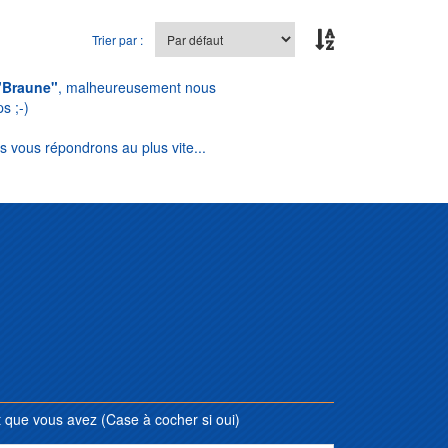
Trier par :
"Braune"
, malheureusement nous
s ;-)
s vous répondrons au plus vite...
que vous avez (Case à cocher si oui)