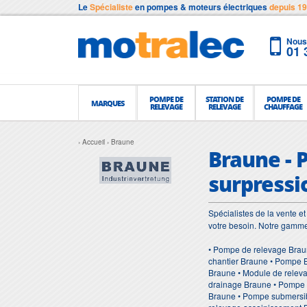
Le
Spécialiste
en pompes & moteurs électriques
depuis 1
Nous 
01 
POMPE DE
STATION DE
POMPE DE
MARQUES
RELEVAGE
RELEVAGE
CHAUFFAGE
Accueil
Braune
Braune - 
surpress
Spécialistes de la vente 
votre besoin. Notre gamm
• Pompe de relevage Brau
chantier Braune • Pompe 
Braune • Module de relev
drainage Braune • Pompe 
Braune • Pompe submersib