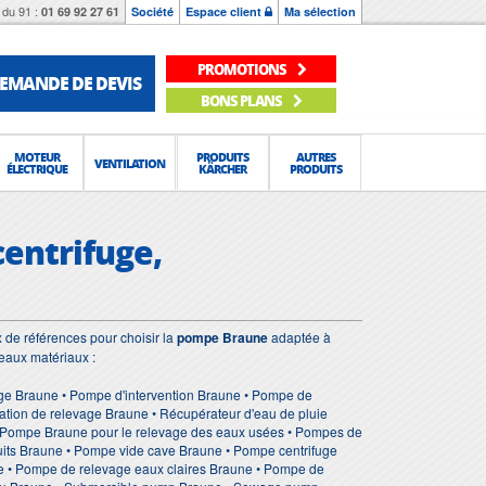
du 91 :
01 69 92 27 61
Société
Espace client
Ma sélection
PROMOTIONS
EMANDE DE DEVIS
BONS PLANS
MOTEUR
PRODUITS
AUTRES
VENTILATION
ÉLECTRIQUE
KÄRCHER
PRODUITS
centrifuge,
 de références pour choisir la
pompe Braune
adaptée à
veaux matériaux :
ge Braune • Pompe d'intervention Braune • Pompe de
tion de relevage Braune • Récupérateur d'eau de pluie
• Pompe Braune pour le relevage des eaux usées • Pompes de
its Braune • Pompe vide cave Braune • Pompe centrifuge
 • Pompe de relevage eaux claires Braune • Pompe de