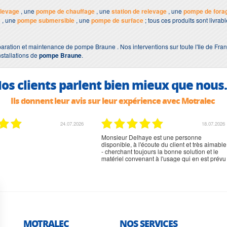
levage
, une
pompe de chauffage
, une
station de relevage
, une
pompe de fora
s
, une
pompe submersible
, une
pompe de surface
; tous ces produits sont livra
aration et maintenance de pompe Braune . Nos interventions sur toute l'Ile de Fran
nstallations de
pompe Braune
.
os clients parlent bien mieux que nous.
Ils donnent leur avis sur leur expérience avec Motralec
24.07.2026
18.07.2026
Monsieur Delhaye est une personne
disponible, à l'écoute du client et très aimable
- cherchant toujours la bonne solution et le
matériel convenant à l'usage qui en est prévu
MOTRALEC
NOS SERVICES