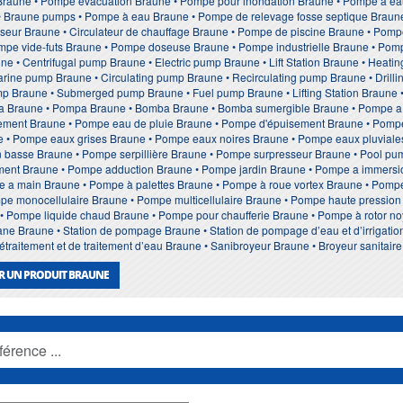
Braune • Pompe evacuation Braune • Pompe pour inondation Braune • Pompe à 
 Braune pumps • Pompe à eau Braune • Pompe de relevage fosse septique Braune •
seur Braune • Circulateur de chauffage Braune • Pompe de piscine Braune • Pom
ompe vide-futs Braune • Pompe doseuse Braune • Pompe industrielle Braune • Po
e • Centrifugal pump Braune • Electric pump Braune • Lift Station Braune • Heat
ine pump Braune • Circulating pump Braune • Recirculating pump Braune • Drill
ump Braune • Submerged pump Braune • Fuel pump Braune • Lifting Station Braune
 Braune • Pompa Braune • Bomba Braune • Bomba sumergible Braune • Pompe a 
ement Braune • Pompe eau de pluie Braune • Pompe d'épuisement Braune • Pompe
• Pompe eaux grises Braune • Pompe eaux noires Braune • Pompe eaux pluviales
 basse Braune • Pompe serpillière Braune • Pompe surpresseur Braune • Pool pum
ement Braune • Pompe adduction Braune • Pompe jardin Braune • Pompe a immers
 a main Braune • Pompe à palettes Braune • Pompe à roue vortex Braune • Pomp
mpe monocellulaire Braune • Pompe multicellulaire Braune • Pompe haute pressi
 Pompe liquide chaud Braune • Pompe pour chaufferie Braune • Pompe à rotor 
e Braune • Station de pompage Braune • Station de pompage d’eau et d’irrigatio
rétraitement et de traitement d’eau Braune • Sanibroyeur Braune • Broyeur sanita
R UN PRODUIT BRAUNE