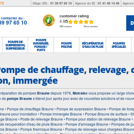
976
Siège (95) :
Agence du 92 :
Agence 
01 39 97 65 10
01 41 46 14 46
customer rating
contacter au :
39 97 65 10
D
4.8
/5
598 reviews
More reviews
POMPE
POMPE DE
IMMERGÉE,
POMPE
RÉCUPÉRATEUR
POMPES
SURPRESSION,
FORAGE /
PISCINE
D'EAU DE PLUIE
SPÉCIALES
SURPRESSEUR
PUITS
Pompe de chauffage, relevage, 
ion, immergée
et réparation de pompes
Braune
depuis 1976,
Motralec
vous propose un large choix
e de
pompe Braune
s’étend jour après jour avec de nouvelles solutions et de nou
ne • Pompe de chauffage Braune • Pompe de surpression Braune • Pompe de fora
Braune pour inondation • Pompe immergée Braune • Pompe Braune de surface • Sta
age Braune • Poste de relevage Braune • Pompe pour station de relevage Braune 
de recuperation d'eau de pluie Braune • Pompe d'arrosage Braune • Pompes de pu
le Braune • Pompe thermique Braune • Pompe de relevage eaux chargées Braune