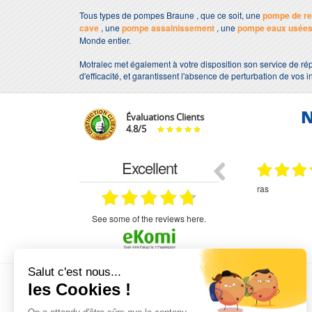
Tous types de pompes Braune , que ce soit, une
pompe de re
cave
, une
pompe assainissement
, une
pompe eaux usée
Monde entier.
Motralec met également à votre disposition son service de rép
d'efficacité, et garantissent l'absence de perturbation de vos i
N
Évaluations Clients
4.8
/
5
Excellent
29.03.2026
29.03.2026
étitifs,
bonjour commande pompe puit malgré un
ras
mmercial,***
appel en dehors des heures d ouverture votre
commercial a géré ma demande le devis reçu
immédiatement un fois le paiement effectue la
see some of the reviews here.
commande a été valider l envoi a été un peu
long mais dans l ensemble très satisfait
L'EXPERTISE MOTRALEC