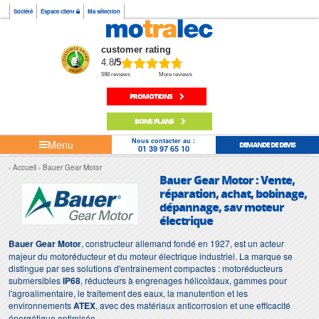
Société
Espace client
Ma sélection
customer rating
4.8
/5
598 reviews
More reviews
PROMOTIONS
BONS PLANS
Nous contacter au :
Menu
DEMANDE DE DEVIS
01 39 97 65 10
Accueil
Bauer Gear Motor
Bauer Gear Motor : Vente,
réparation, achat, bobinage,
dépannage, sav moteur
électrique
Bauer Gear Motor
, constructeur allemand fondé en 1927, est un acteur
majeur du motoréducteur et du moteur électrique industriel. La marque se
distingue par ses solutions d'entraînement compactes : motoréducteurs
submersibles
IP68
, réducteurs à engrenages hélicoïdaux, gammes pour
l'agroalimentaire, le traitement des eaux, la manutention et les
environnements
ATEX
, avec des matériaux anticorrosion et une efficacité
énergétique optimisée.