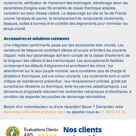
roulements, vérification de l'isolement des bobinages, rebobinage selon les
paramètres d'origine avec fils émaillés de classe thermique adaptée,
validation sur banc d'essai calibré. Le dépannage sur site en Île-de-France
couvre l'analyse de panne, le remplacement de composants (roulements,
flasques, boîtes à bornes) et le contrôle des alignements pour minimiser les
temps d'arrêt.
Accessoires et solutions connexes
Une intégration performante passe par des accessoires bien choisis. Les
variateurs de fréquence contrôlent vitesse et couple et limitent les courants
d'appel, mais leur paramétrage doit tenir compte de la classe d'isolement, de
la longueur des câbles et des harmoniques. Les accouplements flexibles
compensent les défauts d'alignement et amortissent les chocs ; les
sélectionner sur le seul couple nominal, sans considérer pics de charge et
dilatations thermiques, est une erreur courante. Les roulements sont un point
critique de maintenance préventive : leur remplacement anticipé, guidé par
surveillance vibratoire ou thermique, évite les pannes catastrophiques. Les
démarreurs progressifs réduisent les contraintes mécaniques et électriques, à
condition de respecter les courbes de démarrage admissibles.
Besoin d'un motoréducteur ou d'une réparation Bauer ? Demandez votre
demandez votre devis gratuit en ligne
ou appelez-nous au
01 39 97 65 10
.
Nos clients
Évaluations Clients
4.8
/
5