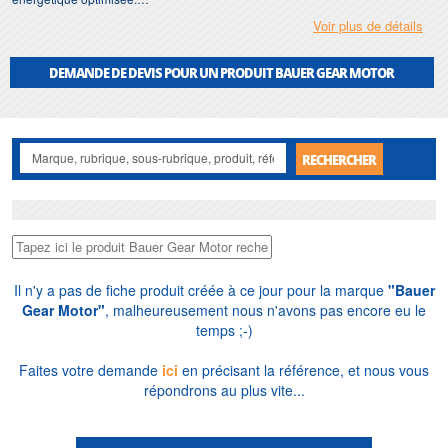
Voir plus de détails
Depuis 1976, soit près de cinquante ans, nous accompagnons les industriels
sur l'approvisionnement, la
réparation
, le bobinage et le dépannage des
motoréducteurs
Bauer Gear Motor
. Vente France et export, stock des
DEMANDE DE DEVIS POUR UN PRODUIT BAUER GEAR MOTOR
références essentielles, dépannage rapide sur site en Île-de-France,
maintenance préventive et rebobinage en atelier, pour professionnels comme
particuliers.
RECHERCHER
Il n'y a pas de fiche produit créée à ce jour pour la marque
"Bauer
Gear Motor"
, malheureusement nous n'avons pas encore eu le
temps ;-)
Faites votre demande
ici
en précisant la référence, et nous vous
répondrons au plus vite...