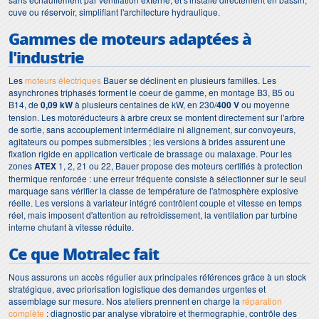
cuve ou réservoir, simplifiant l'architecture hydraulique.
Gammes de moteurs adaptées à
l'industrie
Les
moteurs électriques
Bauer se déclinent en plusieurs familles. Les
asynchrones triphasés forment le coeur de gamme, en montage B3, B5 ou
B14, de
0,09 kW
à plusieurs centaines de kW, en 230/
400 V
ou moyenne
tension. Les motoréducteurs à arbre creux se montent directement sur l'arbre
de sortie, sans accouplement intermédiaire ni alignement, sur convoyeurs,
agitateurs ou pompes submersibles ; les versions à brides assurent une
fixation rigide en application verticale de brassage ou malaxage. Pour les
zones
ATEX
1, 2, 21 ou 22, Bauer propose des moteurs certifiés à protection
thermique renforcée : une erreur fréquente consiste à sélectionner sur le seul
marquage sans vérifier la classe de température de l'atmosphère explosive
réelle. Les versions à variateur intégré contrôlent couple et vitesse en temps
réel, mais imposent d'attention au refroidissement, la ventilation par turbine
interne chutant à vitesse réduite.
Ce que Motralec fait
Nous assurons un accès régulier aux principales références grâce à un stock
stratégique, avec priorisation logistique des demandes urgentes et
assemblage sur mesure. Nos ateliers prennent en charge la
réparation
complète
: diagnostic par analyse vibratoire et thermographie, contrôle des