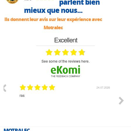
parlent bien
mieux que nous...
Ils donnent leur avis sur leur expérience avec
Motralec
Excellent
see some of the reviews here.
03.2026
24.07.2026
n
ras
Monsie
 géré
l'écout
le
bonne 
i a été
est pr
MOTRALEC