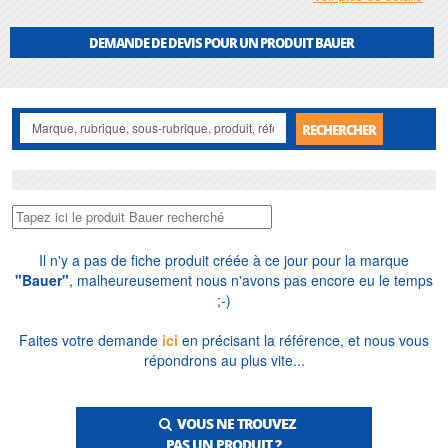
Depuis 1976, soit près de cinquante ans, nous distribuons, installons et
assurons la
maintenance des équipements de pompage industriel
, dont les
gammes
Bauer
. Vente France et export, réparation en Île-de-France, pièces et
DEMANDE DE DEVIS POUR UN PRODUIT BAUER
stock des principales références. Nous dimensionnons gratuitement vos
installations, pour professionnels comme particuliers, du chantier BTP à
l'exploitation agricole. Nos
pompes spéciales
complètent l'offre sur les fluides
complexes.
RECHERCHER
Il n'y a pas de fiche produit créée à ce jour pour la marque
"Bauer"
, malheureusement nous n'avons pas encore eu le temps
;-)
Faites votre demande
ici
en précisant la référence, et nous vous
répondrons au plus vite...
VOUS NE TROUVEZ
PAS UN PRODUIT ?