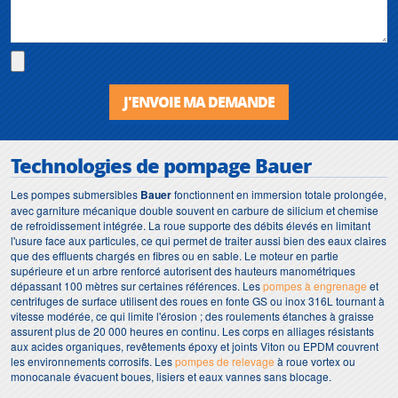
J'ENVOIE MA DEMANDE
Technologies de pompage Bauer
Les pompes submersibles
Bauer
fonctionnent en immersion totale prolongée,
avec garniture mécanique double souvent en carbure de silicium et chemise
de refroidissement intégrée. La roue supporte des débits élevés en limitant
l'usure face aux particules, ce qui permet de traiter aussi bien des eaux claires
que des effluents chargés en fibres ou en sable. Le moteur en partie
supérieure et un arbre renforcé autorisent des hauteurs manométriques
dépassant 100 mètres sur certaines références. Les
pompes à engrenage
et
centrifuges de surface utilisent des roues en fonte GS ou inox 316L tournant à
vitesse modérée, ce qui limite l'érosion ; des roulements étanches à graisse
assurent plus de 20 000 heures en continu. Les corps en alliages résistants
aux acides organiques, revêtements époxy et joints Viton ou EPDM couvrent
les environnements corrosifs. Les
pompes de relevage
à roue vortex ou
monocanale évacuent boues, lisiers et eaux vannes sans blocage.