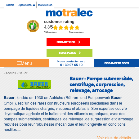
Société
Espace client
Ma sélection
customer rating
4.8
/5
598 reviews
More reviews
PROMOTIONS
BONS PLANS
Nous contacter au :
Menu
DEMANDE DE DEVIS
01 39 97 65 10
Accueil
Bauer
Bauer - Pompe submersible,
centrifuge, surpression,
relevage, arrosage
Bauer
, fondée en 1930 en Autriche (Röhren- und Pumpenwerk
Bauer
GmbH), est l'un des rares constructeurs européens spécialisés dans le
pompage de liquides chargés, visqueux et abrasifs. Son expertise couvre
l'hydraulique agricole et le traitement des effluents organiques, avec des
pompes submersibles, centrifuges, de relevage, de surpression et d'arrosage
réputées pour leur robustesse mécanique et leur longévité en conditions
hostiles.
Voir plus de détails