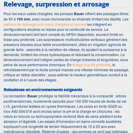
Relevage, surpression et arrosage
Pour les eaux usées chargées, les pompes
Bauer
offrent des passages libres
de 50 à
100 mm
, avec roues monocanale ou bicanale limitant les dépôts. Les
stations de relevage pour eaux chargées et vannes
les intègrent en
configurations doubles ou triples pour la continuité de service. Le
dimensionnement doit tenir compte du NPSH disponible, souvent limité en
fosse peu profonde. Les surpresseurs multicellulaires verticaux génèrent des
pressions élevées sous faible encombrement, utiles en irrigation agricole de
grande taille : associés à la variation de vitesse, ils ajustent la puissance à la
demande, limitent les chocs hydrauliques et réduisent la consommation. Le
dimensionnement doit intégrer pertes de charge linéaires et singulières, sous
peine de sous-performance chronique. En
forage et puits profonds
, le
refroidissement par le fluide pompé impose une vitesse minimale de passage,
critique en faible diamètre ; sous-estimer la hauteur géométrique conduit à la
cavitation et à l'usure des étages.
Robustesse en environnements exigeants
La conception
Bauer
privilégie la fiabilité mécanique à la compacité : arbres
surdimensionnés, roulements calculés pour 100 000 heures de durée de vie
L10, garnitures testées en cycles thermiques. Les corps en fonte GG25 ou
inox AISI 304/316 sont choisis selon le pH et la charge en chlorures ; les
rotors en bronze ou technopolymère renforcé fibre de verre arbitrent entre
abrasion et légèreté. Les essais d'immersion en bains corrosifs accélérés
expliquent une longévité de terrain fréquemment de 15 à 20 ans avec
maintenance régulière. Réserve d'usage : ces pompes ne sont pas optimales