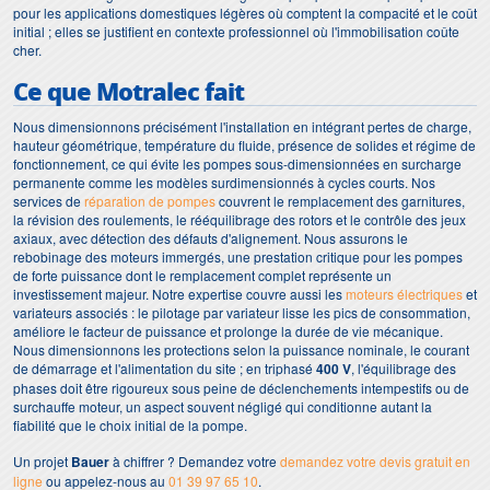
pour les applications domestiques légères où comptent la compacité et le coût
initial ; elles se justifient en contexte professionnel où l'immobilisation coûte
cher.
Ce que Motralec fait
Nous dimensionnons précisément l'installation en intégrant pertes de charge,
hauteur géométrique, température du fluide, présence de solides et régime de
fonctionnement, ce qui évite les pompes sous-dimensionnées en surcharge
permanente comme les modèles surdimensionnés à cycles courts. Nos
services de
réparation de pompes
couvrent le remplacement des garnitures,
la révision des roulements, le rééquilibrage des rotors et le contrôle des jeux
axiaux, avec détection des défauts d'alignement. Nous assurons le
rebobinage des moteurs immergés, une prestation critique pour les pompes
de forte puissance dont le remplacement complet représente un
investissement majeur. Notre expertise couvre aussi les
moteurs électriques
et
variateurs associés : le pilotage par variateur lisse les pics de consommation,
améliore le facteur de puissance et prolonge la durée de vie mécanique.
Nous dimensionnons les protections selon la puissance nominale, le courant
de démarrage et l'alimentation du site ; en triphasé
400 V
, l'équilibrage des
phases doit être rigoureux sous peine de déclenchements intempestifs ou de
surchauffe moteur, un aspect souvent négligé qui conditionne autant la
fiabilité que le choix initial de la pompe.
Un projet
Bauer
à chiffrer ? Demandez votre
demandez votre devis gratuit en
ligne
ou appelez-nous au
01 39 97 65 10
.