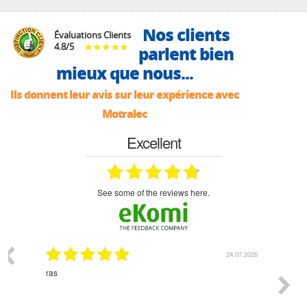
Nos clients
Évaluations Clients
4.8
/
5
parlent bien
mieux que nous...
Ils donnent leur avis sur leur expérience avec
Motralec
Excellent
see some of the reviews here.
03.2026
24.07.2026
n
ras
Monsie
 géré
l'écout
le
bonne 
i a été
est pr