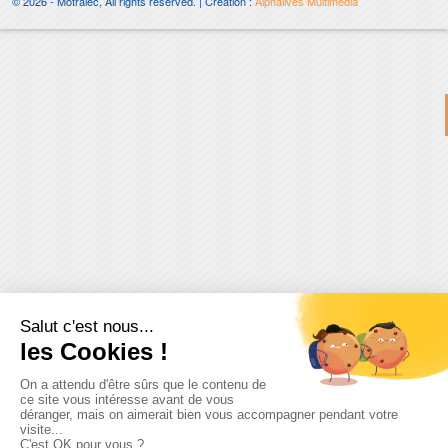
© 2026 - Motralec, All rights reserved. | Création :
Alphalives Multimédia