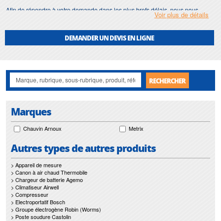
Afin de répondre à votre demande dans les plus brefs délais, nous nous
Voir plus de détails
assurons d'avoir en permanence un stock important de
megohmmetre
.
Motralec
met également à votre disposition son service de
réparation
et
DEMANDER UN DEVIS EN LIGNE
maintenance de
megohmmetre
.
Nos interventions sur toute l'Ile de France suivant vos besoins et vos
contraintes sont un gage d'efficacité, et garantissent l'absence de perturbation
de vos installations de
megohmmetre
.
RECHERCHER
Marques
Chauvin Arnoux
Metrix
Autres types de autres produits
> Appareil de mesure
> Canon à air chaud Thermobile
> Chargeur de batterie Agemo
> Climatiseur Airwell
> Compresseur
> Electroportatif Bosch
> Groupe électrogène Robin (Worms)
> Poste soudure Castolin