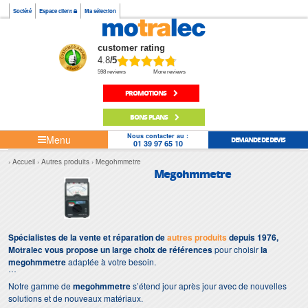
Société
Espace client
Ma sélection
customer rating
4.8
/5
598 reviews
More reviews
PROMOTIONS
BONS PLANS
Nous contacter au :
Menu
DEMANDE DE DEVIS
01 39 97 65 10
Accueil
Autres produits
Megohmmetre
Megohmmetre
Spécialistes de la vente et réparation de
autres produits
depuis 1976,
Motralec vous propose un large choix de références
pour choisir
la
megohmmetre
adaptée à votre besoin.
Notre gamme de
megohmmetre
s’étend jour après jour avec de nouvelles
solutions et de nouveaux matériaux.