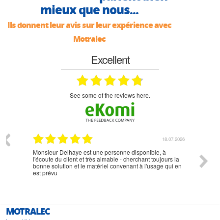
mieux que nous...
Ils donnent leur avis sur leur expérience avec
Motralec
Excellent
see some of the reviews here.
07.2026
18.07.2026
Monsieur Delhaye est une personne disponible, à
bien ri
l'écoute du client et très aimable - cherchant toujours la
bonne solution et le matériel convenant à l'usage qui en
est prévu
MOTRALEC