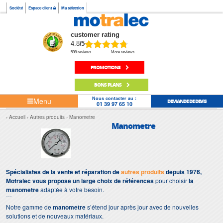
Société
Espace client
Ma sélection
customer rating
4.8
/5
598 reviews
More reviews
PROMOTIONS
BONS PLANS
Nous contacter au :
Menu
DEMANDE DE DEVIS
01 39 97 65 10
Accueil
Autres produits
Manometre
Manometre
Spécialistes de la vente et réparation de
autres produits
depuis 1976,
Motralec vous propose un large choix de références
pour choisir
la
manometre
adaptée à votre besoin.
Notre gamme de
manometre
s’étend jour après jour avec de nouvelles
solutions et de nouveaux matériaux.