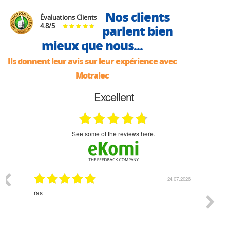
Nos clients
Évaluations Clients
4.8
/
5
parlent bien
mieux que nous...
Ils donnent leur avis sur leur expérience avec
Motralec
Excellent
see some of the reviews here.
03.2026
24.07.2026
n
ras
Monsie
 géré
l'écout
le
bonne 
i a été
est pr