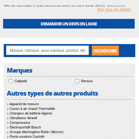
Afin de répondre à votre demande dans les plus brefs délais, nous nous
Voir plus de détails
assurons d'avoir en permanence un stock important de
manometre
.
Motralec
met également à votre disposition son service de
réparation
et
DEMANDER UN DEVIS EN LIGNE
maintenance de
manometre
.
Nos interventions sur toute l'Ile de France suivant vos besoins et vos
contraintes sont un gage d'efficacité, et garantissent l'absence de perturbation
de vos installations de
manometre
.
RECHERCHER
Marques
Calpeda
Renson
Autres types de autres produits
> Appareil de mesure
> Canon à air chaud Thermobile
> Chargeur de batterie Agemo
> Climatiseur Airwell
> Compresseur
> Electroportatif Bosch
> Groupe électrogène Robin (Worms)
> Poste soudure Castolin