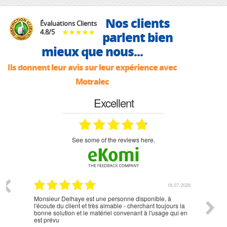
Nos clients
Évaluations Clients
4.8
/
5
parlent bien
mieux que nous...
Ils donnent leur avis sur leur expérience avec
Motralec
Excellent
see some of the reviews here.
07.2026
18.07.2026
Monsieur Delhaye est une personne disponible, à
bien ri
l'écoute du client et très aimable - cherchant toujours la
bonne solution et le matériel convenant à l'usage qui en
est prévu