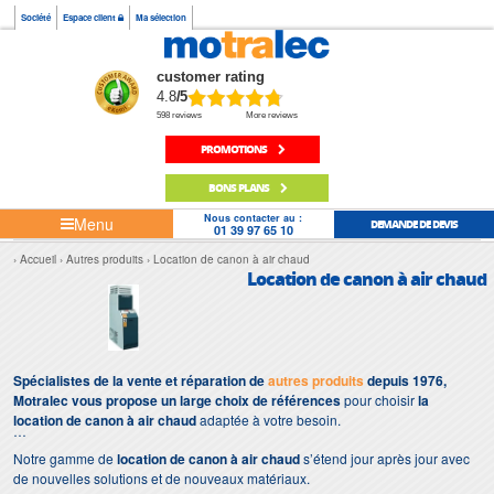
Société
Espace client
Ma sélection
customer rating
4.8
/5
598 reviews
More reviews
PROMOTIONS
BONS PLANS
Nous contacter au :
Menu
DEMANDE DE DEVIS
01 39 97 65 10
Accueil
Autres produits
Location de canon à air chaud
Location de canon à air chaud
Spécialistes de la vente et réparation de
autres produits
depuis 1976,
Motralec vous propose un large choix de références
pour choisir
la
location de canon à air chaud
adaptée à votre besoin.
Notre gamme de
location de canon à air chaud
s’étend jour après jour avec
de nouvelles solutions et de nouveaux matériaux.