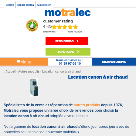
Société
Espace client
Ma sélection
customer rating
4.8
/5
598 reviews
More reviews
PROMOTIONS
BONS PLANS
Nous contacter au :
Menu
DEMANDE DE DEVIS
01 39 97 65 10
Accueil
Autres produits
Location canon à air chaud
Location canon à air chaud
Spécialistes de la vente et réparation de
autres produits
depuis 1976,
Motralec vous propose un large choix de références
pour choisir
la
location canon à air chaud
adaptée à votre besoin.
Notre gamme de
location canon à air chaud
s’étend jour après jour avec de
nouvelles solutions et de nouveaux matériaux.