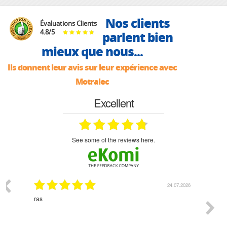
Nos clients
Évaluations Clients
4.8
/
5
parlent bien
mieux que nous...
Ils donnent leur avis sur leur expérience avec
Motralec
Excellent
see some of the reviews here.
03.2026
24.07.2026
n
ras
Monsie
 géré
l'écout
le
bonne 
i a été
est pr