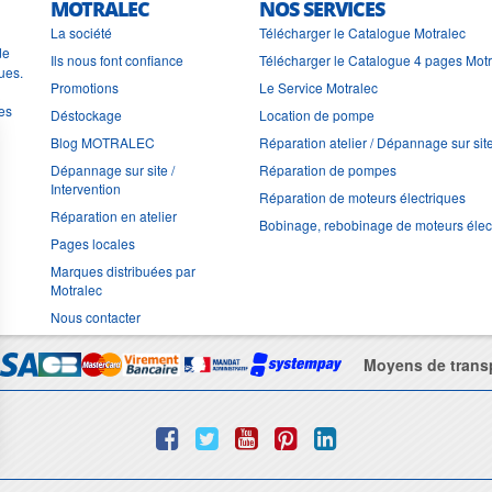
MOTRALEC
NOS SERVICES
La société
Télécharger le Catalogue Motralec
de
Ils nous font confiance
Télécharger le Catalogue 4 pages Mot
ues.
Promotions
Le Service Motralec
les
Déstockage
Location de pompe
Blog MOTRALEC
Réparation atelier / Dépannage sur sit
Dépannage sur site /
Réparation de pompes
Intervention
Réparation de moteurs électriques
Réparation en atelier
Bobinage, rebobinage de moteurs élec
Pages locales
Marques distribuées par
Motralec
Nous contacter
Moyens de trans