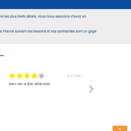
s les plus brefs délais, nous nous assurons d'avoir en
e de France suivant vos besoins et vos contraintes sont un gage
..
01.07.2026
Commande et délais parfait
Très bon suivi et très bon