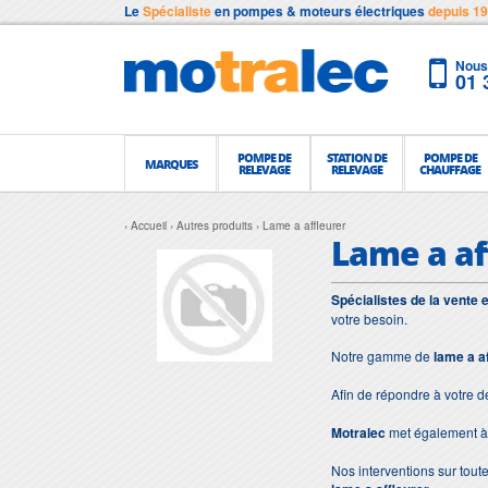
Le
Spécialiste
en pompes & moteurs électriques
depuis 1
Nous 
01 
POMPE DE
STATION DE
POMPE DE
MARQUES
RELEVAGE
RELEVAGE
CHAUFFAGE
Accueil
Autres produits
Lame a affleurer
Lame a af
Spécialistes de la vente 
votre besoin.
Notre gamme de
lame a a
Afin de répondre à votre 
Motralec
met également à 
Nos interventions sur toute