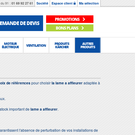
du 91 :
01 69 92 27 61
Société
Espace client
Ma sélection
PROMOTIONS
EMANDE DE DEVIS
BONS PLANS
MOTEUR
PRODUITS
AUTRES
VENTILATION
ÉLECTRIQUE
KÄRCHER
PRODUITS
oix de références
pour choisir
la lame a affleurer
adaptée à
aux.
stock important de
lame a affleurer
.
 garantissent l'absence de perturbation de vos installations de