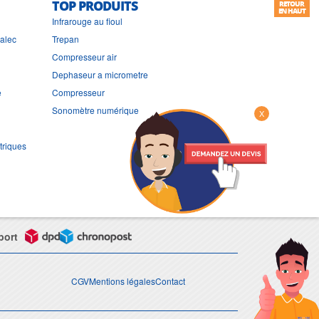
TOP PRODUITS
RETOUR
EN HAUT
Infrarouge au fioul
ralec
Trepan
Compresseur air
Dephaseur a micrometre
e
Compresseur
Sonomètre numérique
X
triques
port
CGV
Mentions légales
Contact