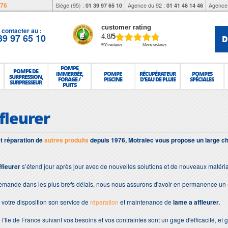
976
Siège (95) :
Agence du 92 :
Agence 
01 39 97 65 10
01 41 46 14 46
customer rating
contacter au :
39 97 65 10
D
4.8
/5
598 reviews
More reviews
POMPE
POMPE DE
IMMERGÉE,
POMPE
RÉCUPÉRATEUR
POMPES
SURPRESSION,
FORAGE /
PISCINE
D'EAU DE PLUIE
SPÉCIALES
SURPRESSEUR
PUITS
fleurer
et réparation de
autres produits
depuis 1976, Motralec vous propose un large ch
ffleurer
s’étend jour après jour avec de nouvelles solutions et de nouveaux matéri
demande dans les plus brefs délais, nous nous assurons d'avoir en permanence un 
votre disposition son service de
réparation
et maintenance de
lame a affleurer
.
 l'Ile de France suivant vos besoins et vos contraintes sont un gage d'efficacité, et