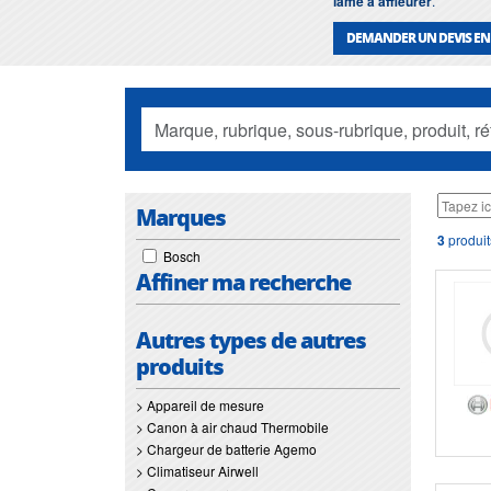
lame a affleurer
.
DEMANDER UN DEVIS EN
Marques
3
produit
Bosch
Affiner ma recherche
Autres types de autres
produits
> Appareil de mesure
> Canon à air chaud Thermobile
> Chargeur de batterie Agemo
> Climatiseur Airwell