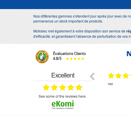
Nos différentes gammes s’étendent jour après jour avec de no
permanence un stock important de produits.
Motralec met également à votre disposition son service de
ré
d'efficacité, et garantissent l'absence de perturbation de vos i
N
Évaluations Clients
4.8
/
5
Excellent
18.07.2026
07.07.2026
ne
bien rien a dire .what else
RAS
très aimable
on et le
n est prévu
see some of the reviews here.