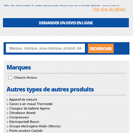
Afin de répondre à votre demande dans les plus brefs délais, nous nous
Voir plus de détails
assurons d'avoir en permanence un stock important de
kit de resistivite
.
Motralec
met également à votre disposition son service de
réparation
et
DEMANDER UN DEVIS EN LIGNE
maintenance de
kit de resistivite
.
Nos interventions sur toute l'Ile de France suivant vos besoins et vos
contraintes sont un gage d'efficacité, et garantissent l'absence de perturbation
de vos installations de
kit de resistivite
.
RECHERCHER
Marques
Chauvin Arnoux
Autres types de autres produits
> Appareil de mesure
> Canon à air chaud Thermobile
> Chargeur de batterie Agemo
> Climatiseur Airwell
> Compresseur
> Electroportatif Bosch
> Groupe électrogène Robin (Worms)
> Poste soudure Castolin