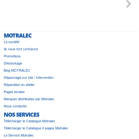
 géré
l'écout
le
bonne 
i a été
est pr
MOTRALEC
La société
Ils nous font confiance
Promotions
Déstockage
Blog MOTRALEC
Dépannage sur site / Intervention
Réparation en atelier
Pages locales
Marques distribuées par Motralec
Nous contacter
NOS SERVICES
Télécharger le Catalogue Motralec
Télécharger le Catalogue 4 pages Motralec
Le Service Motralec