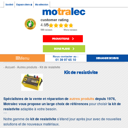
Société
Espace client
Ma sélection
customer rating
4.8
/5
598 reviews
More reviews
PROMOTIONS
BONS PLANS
Nous contacter au :
Menu
DEMANDE DE DEVIS
01 39 97 65 10
Accueil
Autres produits
Kit de resistivite
Kit de resistivite
Spécialistes de la vente et réparation de
autres produits
depuis 1976,
Motralec vous propose un large choix de références
pour choisir
la kit de
resistivite
adaptée à votre besoin.
Notre gamme de
kit de resistivite
s’étend jour après jour avec de nouvelles
solutions et de nouveaux matériaux.