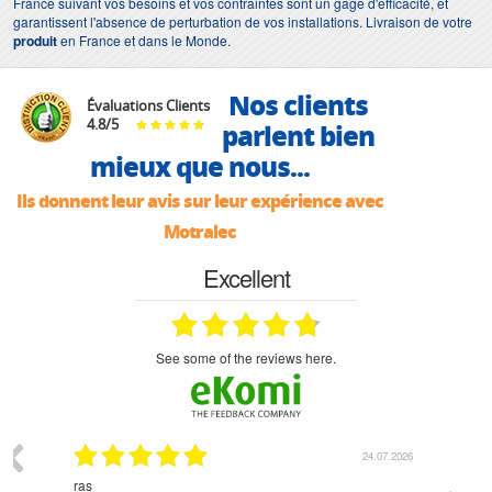
France suivant vos besoins et vos contraintes sont un gage d'efficacité, et
garantissent l'absence de perturbation de vos installations. Livraison de votre
produit
en France et dans le Monde.
Nos clients
Évaluations Clients
4.8
/
5
parlent bien
mieux que nous...
Ils donnent leur avis sur leur expérience avec
Motralec
Excellent
see some of the reviews here.
03.2026
24.07.2026
n
ras
Monsie