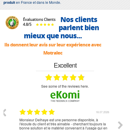
produit
en France et dans le Monde.
Nos clients
Évaluations Clients
4.8
/
5
parlent bien
mieux que nous...
Ils donnent leur avis sur leur expérience avec
Motralec
Excellent
see some of the reviews here.
07.2026
18.07.2026
Monsieur Delhaye est une personne disponible, à
bien ri
l'écoute du client et très aimable - cherchant toujours la
bonne solution et le matériel convenant à l'usage qui en