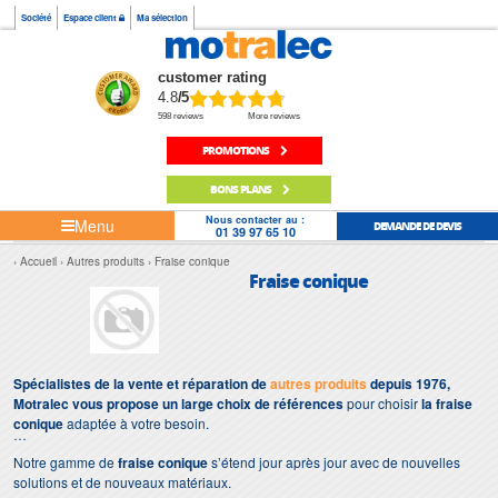
Société
Espace client
Ma sélection
customer rating
4.8
/5
598 reviews
More reviews
PROMOTIONS
BONS PLANS
Nous contacter au :
Menu
DEMANDE DE DEVIS
01 39 97 65 10
Accueil
Autres produits
Fraise conique
Fraise conique
Spécialistes de la vente et réparation de
autres produits
depuis 1976,
Motralec vous propose un large choix de références
pour choisir
la fraise
conique
adaptée à votre besoin.
Notre gamme de
fraise conique
s’étend jour après jour avec de nouvelles
solutions et de nouveaux matériaux.