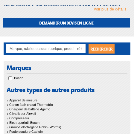
Afin de répondre à votre demande dans les plus brefs délais, nous nous
Voir plus de détails
assurons d'avoir en permanence un stock important de
fraise conique
.
Motralec
met également à votre disposition son service de
réparation
et
DEMANDER UN DEVIS EN LIGNE
maintenance de
fraise conique
.
Nos interventions sur toute l'Ile de France suivant vos besoins et vos
contraintes sont un gage d'efficacité, et garantissent l'absence de perturbation
de vos installations de
fraise conique
.
RECHERCHER
Marques
Bosch
Autres types de autres produits
> Appareil de mesure
> Canon à air chaud Thermobile
> Chargeur de batterie Agemo
> Climatiseur Airwell
> Compresseur
> Electroportatif Bosch
> Groupe électrogène Robin (Worms)
> Poste soudure Castolin