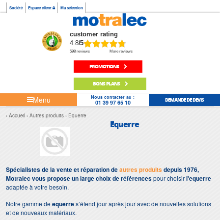
Société
Espace client
Ma sélection
customer rating
4.8
/5
598 reviews
More reviews
PROMOTIONS
BONS PLANS
Nous contacter au :
Menu
DEMANDE DE DEVIS
01 39 97 65 10
Accueil
Autres produits
Equerre
Equerre
Spécialistes de la vente et réparation de
autres produits
depuis 1976,
Motralec vous propose un large choix de références
pour choisir
l'equerre
adaptée à votre besoin.
Notre gamme de
equerre
s’étend jour après jour avec de nouvelles solutions
et de nouveaux matériaux.