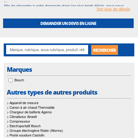
Afin de répondre à votre demande dans les plus brefs délais, nous nous
Voir plus de détails
assurons d'avoir en permanence un stock important de
equerre
.
Motralec
met également à votre disposition son service de
réparation
et
DEMANDER UN DEVIS EN LIGNE
maintenance de
equerre
.
Nos interventions sur toute l'Ile de France suivant vos besoins et vos
contraintes sont un gage d'efficacité, et garantissent l'absence de perturbation
de vos installations de
equerre
.
RECHERCHER
Marques
Bosch
Autres types de autres produits
> Appareil de mesure
> Canon à air chaud Thermobile
> Chargeur de batterie Agemo
> Climatiseur Airwell
> Compresseur
> Electroportatif Bosch
> Groupe électrogène Robin (Worms)
> Poste soudure Castolin