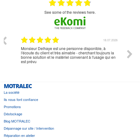
see some of the reviews here.
07.2026
18.07.2026
Monsieur Delhaye est une personne disponible, à
bien ri
l'écoute du client et très aimable - cherchant toujours la
bonne solution et le matériel convenant à l'usage qui en
est prévu
MOTRALEC
La société
Ils nous font confiance
Promotions
Déstockage
Blog MOTRALEC
Dépannage sur site / Intervention
Réparation en atelier