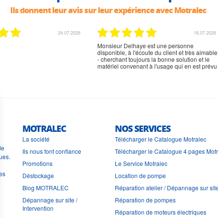
Ils donnent leur avis sur leur expérience avec Motralec
24.07.2026
18.07.2026
Monsieur Delhaye est une personne
disponible, à l'écoute du client et très aimable
- cherchant toujours la bonne solution et le
matériel convenant à l'usage qui en est prévu
MOTRALEC
NOS SERVICES
La société
Télécharger le Catalogue Motralec
de
Ils nous font confiance
Télécharger le Catalogue 4 pages Mot
ues.
Promotions
Le Service Motralec
les
Déstockage
Location de pompe
Blog MOTRALEC
Réparation atelier / Dépannage sur sit
Dépannage sur site /
Réparation de pompes
Intervention
Réparation de moteurs électriques