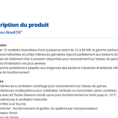
ription du produit
seur Airwell DK"
tion
 de 12 modèles réversibles d'une puissance allant de 12 à 83 kW, la gamme partic
urs hélicoïdes et unités intérieures gainables répond parfaitement aux besoins de
tés de traitement d'air à pression disponible pour raccordement sur réseau de gaines
es d'installation les plus sévères
amme parfaitement adaptée aux exigences des secteurs industriels et tertiaires offre
e de fonctionnement
es
intérieures à ventilation centrifuge pour raccordement sur réseau de gaines
intérieures multipositions pour installation verticale ou horizontale (selon modèles)
ns avec kit Toutes Saisons monté usine pour fonctionnement en froid jusqu’à -10°C
extérieures à ventilation hélicoïde
 filtre à air fournis
ntroller : fonctionnement et gestion du système par microprocesseur
sseur Scroll
leur de phase