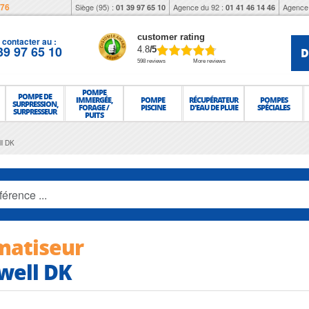
976
Siège (95) :
Agence du 92 :
Agence 
01 39 97 65 10
01 41 46 14 46
customer rating
contacter au :
39 97 65 10
D
4.8
/5
598 reviews
More reviews
POMPE
POMPE DE
IMMERGÉE,
POMPE
RÉCUPÉRATEUR
POMPES
SURPRESSION,
FORAGE /
PISCINE
D'EAU DE PLUIE
SPÉCIALES
SURPRESSEUR
PUITS
ll DK
matiseur
well DK