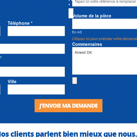
*
Volume de la pièce
Téléphone *
En m3
Cliquez ici pour préciser votre demand
Commentaires
er
Ville
J'ENVOIE MA DEMANDE
os clients parlent bien mieux que nous.