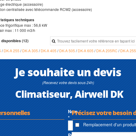
age électrique (accessoire)
tion centralisée avec télécommande RCW2 (accessoire)
istiques techniques
ce frigorifique max : 56,6 kW
'air max : 11 000 m3/h
 disponibles (12)
5
/
DK-A 255
/
DK-A 305
/
DK-A 405
/
DK-A 505
/
DK-A 605
/
DK-A 205RC
/
DK-A 25
Je souhaite un devis
(Recevez votre devis sous 24h)
Climatiseur, Airwell DK
ersonnelles
Nom
Précisez votre besoin d
*
Remplacement d'un produit 
Prénom