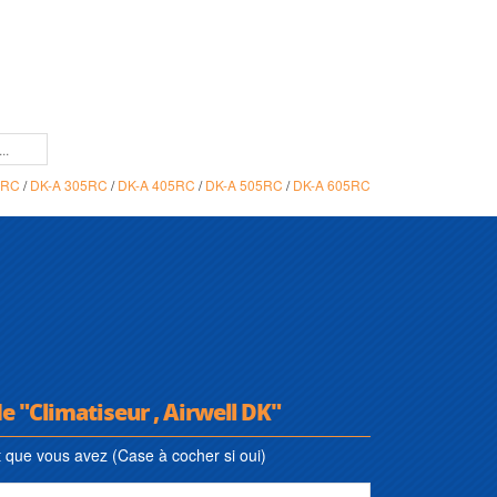
5RC
/
DK-A 305RC
/
DK-A 405RC
/
DK-A 505RC
/
DK-A 605RC
e "Climatiseur , Airwell DK"
que vous avez (Case à cocher si oui)