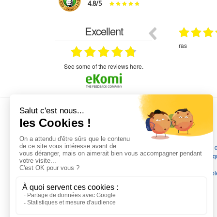
4.8
/
5
Excellent
29.03.2026
29.03.2026
étitifs,
bonjour commande pompe puit malgré un
ras
mmercial,***
appel en dehors des heures d ouverture votre
commercial a géré ma demande le devis reçu
immédiatement un fois le paiement effectue la
see some of the reviews here.
commande a été valider l envoi a été un peu
long mais dans l ensemble très satisfait
L'EXPERTISE MOTRALEC
Depuis 1976
, nous sommes
les spécialistes numéro 1 en
France
en pompes de relevage, station de relevage, pompe 
chauffage, suppression, forage, immergée et moteurs électriq
Nous assurons
la vente, la réparation, l'installation et le
dépannage
, tout en travaillant avec les marques les plus fiab
du marché.