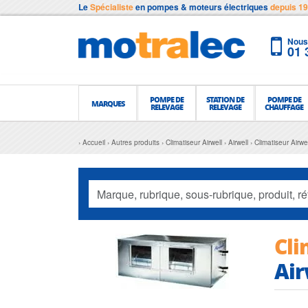
Le
Spécialiste
en pompes & moteurs électriques
depuis 1
Nous 
01 
POMPE DE
STATION DE
POMPE DE
MARQUES
RELEVAGE
RELEVAGE
CHAUFFAGE
Accueil
Autres produits
Climatiseur Airwell
Airwell
Climatiseur Airwe
Cli
Air