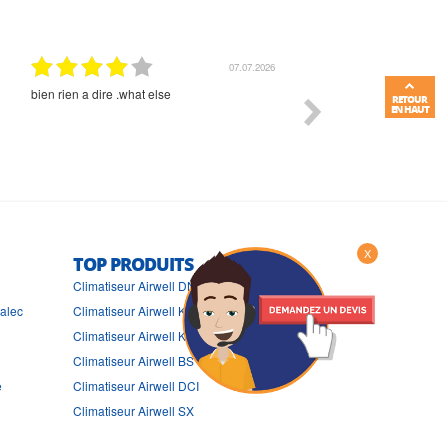
07.07.2026
bien rien a dire .what else
RAS
RETOUR
EN HAUT
X
TOP PRODUITS
Climatiseur Airwell DN
ralec
Climatiseur Airwell KXL
Climatiseur Airwell K
Climatiseur Airwell BS
e
Climatiseur Airwell DCI
Climatiseur Airwell SX