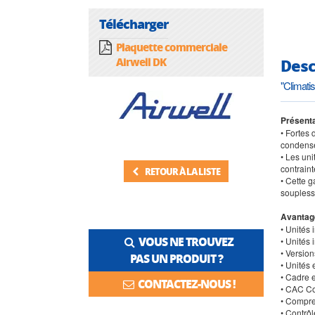
Télécharger
Plaquette commerciale
Desc
Airwell DK
"Climati
Présenta
• Fortes
condense
• Les uni
contraint
RETOUR À LA LISTE
• Cette g
soupless
Avantag
• Unités 
VOUS NE TROUVEZ
• Unités 
• Versio
PAS UN PRODUIT ?
• Unités 
• Cadre et
CONTACTEZ-NOUS !
• CAC Co
• Compre
• Contrô