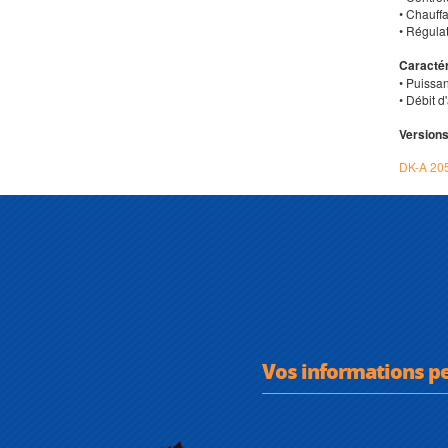
• Chauff
• Régula
Caractér
• Puissan
• Débit d
Versions
DK-A 20
Vos informations p