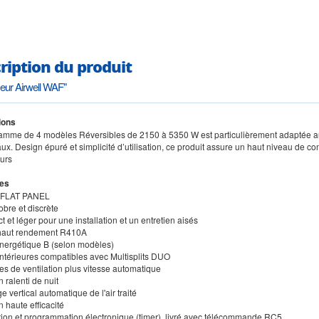
ription du produit
seur Airwell WAF"
ions
gamme de 4 modèles Réversibles de 2150 à 5350 W est particulièrement adaptée aux 
ux. Design épuré et simplicité d’utilisation, ce produit assure un haut niveau de con
eurs
es
n FLAT PANEL
obre et discrète
 et léger pour une installation et un entretien aisés
 haut rendement R410A
énergétique B (selon modèles)
intérieures compatibles avec Multisplits DUO
ses de ventilation plus vitesse automatique
n ralenti de nuit
e vertical automatique de l'air traité
on haute efficacité
tion et programmation électronique (timer), livré avec télécommande RC5