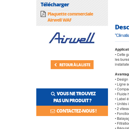
Télécharger
Plaquette commerciale
Airwell WAF
Desc
"Climati
Applicat
• Cette 
les burea
installat
RETOUR À LA LISTE
Avantag
• Desig
• Ligne s
• Compact
VOUS NE TROUVEZ
• Fluide
• Label 
PAS UN PRODUIT ?
• Unités 
• 2 vites
CONTACTEZ-NOUS !
• Fonctio
• Balayag
• Filtrati
• Régula