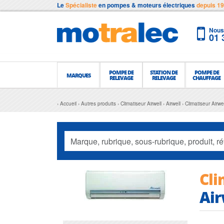
Le
Spécialiste
en pompes & moteurs électriques
depuis 1
Nous 
01 
POMPE DE
STATION DE
POMPE DE
MARQUES
RELEVAGE
RELEVAGE
CHAUFFAGE
Accueil
Autres produits
Climatiseur Airwell
Airwell
Climatiseur Airw
Cli
Air