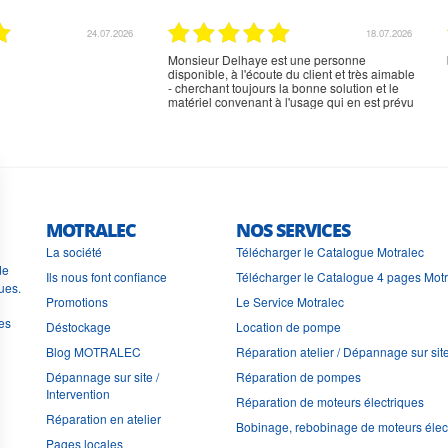
02.07.2026
02.07.2026
rien à signaler, très content
MOTRALEC
NOS SERVICES
La société
Télécharger le Catalogue Motralec
de
Ils nous font confiance
Télécharger le Catalogue 4 pages Mot
ues.
Promotions
Le Service Motralec
les
Déstockage
Location de pompe
Blog MOTRALEC
Réparation atelier / Dépannage sur sit
Dépannage sur site /
Réparation de pompes
Intervention
Réparation de moteurs électriques
Réparation en atelier
Bobinage, rebobinage de moteurs élec
Pages locales