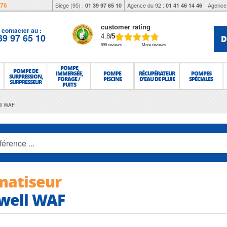
976
Siège (95) :
Agence du 92 :
Agence 
01 39 97 65 10
01 41 46 14 46
customer rating
contacter au :
39 97 65 10
D
4.8
/5
598 reviews
More reviews
POMPE
POMPE DE
IMMERGÉE,
POMPE
RÉCUPÉRATEUR
POMPES
SURPRESSION,
FORAGE /
PISCINE
D'EAU DE PLUIE
SPÉCIALES
SURPRESSEUR
PUITS
ell WAF
matiseur
well WAF