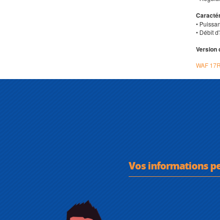
Caractér
• Puissan
• Débit d
Version 
WAF 17R
Vos informations p