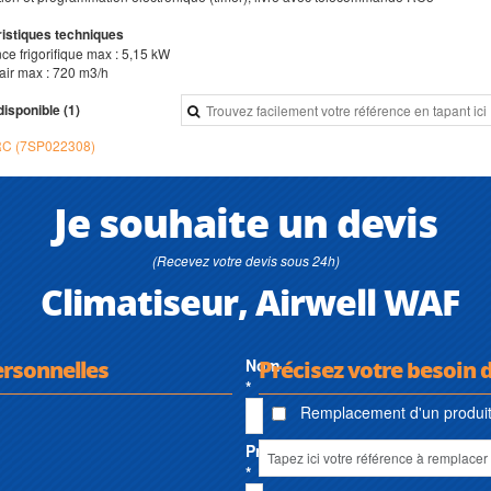
istiques techniques
ce frigorifique max : 5,15 kW
'air max : 720 m3/h
disponible (1)
C (7SP022308)
Je souhaite un devis
(Recevez votre devis sous 24h)
Climatiseur, Airwell WAF
ersonnelles
Nom
Précisez votre besoin 
*
Remplacement d'un produit 
Prénom
*