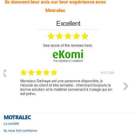
Ils donnent leur avis sur leur expérience avec
Motralec
Excellent
see some of the reviews here.
07.2026
18.07.2026
Monsieur Delhaye est une personne disponible, à
bien ri
l'écoute du client et très aimable - cherchant toujours la
bonne solution et le matériel convenant à l'usage qui en
est prévu
MOTRALEC
La société
Ils nous font confiance