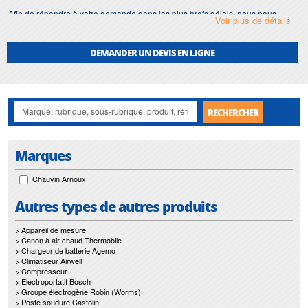
Afin de répondre à votre demande dans les plus brefs délais, nous nous
Voir plus de détails
assurons d'avoir en permanence un stock important de
capteur de courant
.
Motralec
met également à votre disposition son service de
réparation
et
DEMANDER UN DEVIS EN LIGNE
maintenance de
capteur de courant
.
Nos interventions sur toute l'Ile de France suivant vos besoins et vos
contraintes sont un gage d'efficacité, et garantissent l'absence de perturbation
de vos installations de
capteur de courant
.
RECHERCHER
Marques
Chauvin Arnoux
Autres types de autres produits
> Appareil de mesure
> Canon à air chaud Thermobile
> Chargeur de batterie Agemo
> Climatiseur Airwell
> Compresseur
> Electroportatif Bosch
> Groupe électrogène Robin (Worms)
> Poste soudure Castolin