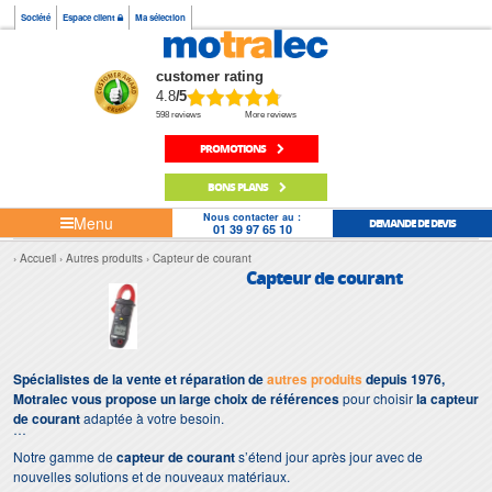
Société
Espace client
Ma sélection
customer rating
4.8
/5
598 reviews
More reviews
PROMOTIONS
BONS PLANS
Nous contacter au :
Menu
DEMANDE DE DEVIS
01 39 97 65 10
Accueil
Autres produits
Capteur de courant
Capteur de courant
Spécialistes de la vente et réparation de
autres produits
depuis 1976,
Motralec vous propose un large choix de références
pour choisir
la capteur
de courant
adaptée à votre besoin.
Notre gamme de
capteur de courant
s’étend jour après jour avec de
nouvelles solutions et de nouveaux matériaux.