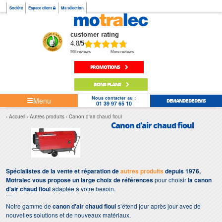
Société
Espace client
Ma sélection
customer rating
4.8
/5
598 reviews
More reviews
PROMOTIONS
BONS PLANS
Nous contacter au :
Menu
DEMANDE DE DEVIS
01 39 97 65 10
Accueil
Autres produits
Canon d'air chaud fioul
Canon d'air chaud fioul
Spécialistes de la vente et réparation de
autres produits
depuis 1976,
Motralec vous propose un large choix de références
pour choisir
la canon
d'air chaud fioul
adaptée à votre besoin.
Notre gamme de
canon d'air chaud fioul
s’étend jour après jour avec de
nouvelles solutions et de nouveaux matériaux.