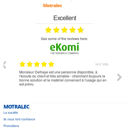
Motralec
Excellent
see some of the reviews here.
07.2026
18.07.2026
Monsieur Delhaye est une personne disponible, à
bien ri
l'écoute du client et très aimable - cherchant toujours la
bonne solution et le matériel convenant à l'usage qui en
est prévu
MOTRALEC
La société
Ils nous font confiance
Promotions