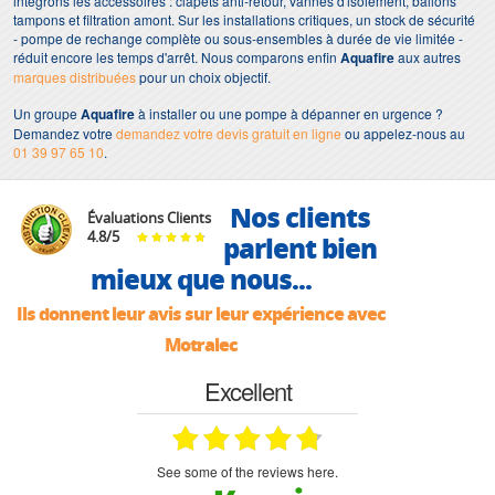
intégrons les accessoires : clapets anti-retour, vannes d'isolement, ballons
tampons et filtration amont. Sur les installations critiques, un stock de sécurité
- pompe de rechange complète ou sous-ensembles à durée de vie limitée -
réduit encore les temps d'arrêt. Nous comparons enfin
Aquafire
aux autres
marques distribuées
pour un choix objectif.
Un groupe
Aquafire
à installer ou une pompe à dépanner en urgence ?
Demandez votre
demandez votre devis gratuit en ligne
ou appelez-nous au
01 39 97 65 10
.
Nos clients
Évaluations Clients
4.8
/
5
parlent bien
mieux que nous...
Ils donnent leur avis sur leur expérience avec
Motralec
Excellent
see some of the reviews here.