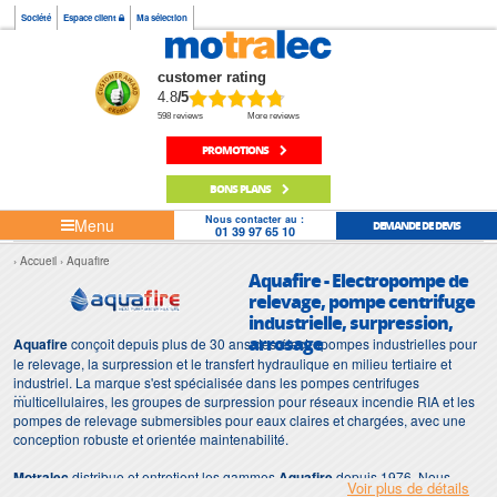
Société
Espace client
Ma sélection
customer rating
4.8
/5
598 reviews
More reviews
PROMOTIONS
BONS PLANS
Nous contacter au :
Menu
DEMANDE DE DEVIS
01 39 97 65 10
Accueil
Aquafire
Aquafire - Electropompe de
relevage, pompe centrifuge
industrielle, surpression,
arrosage
Aquafire
conçoit depuis plus de 30 ans des électropompes industrielles pour
le relevage, la surpression et le transfert hydraulique en milieu tertiaire et
industriel. La marque s'est spécialisée dans les pompes centrifuges
multicellulaires, les groupes de surpression pour réseaux incendie RIA et les
pompes de relevage submersibles pour eaux claires et chargées, avec une
conception robuste et orientée maintenabilité.
Motralec
distribue et entretient les gammes
Aquafire
depuis 1976. Nous
Voir plus de détails
vendons en France et à l'export, tenons en stock les modèles standards et