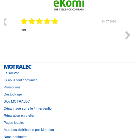
24.07.2026
Monsieur Delhaye est une personne disponible, 
l'écoute du client et très aimable - cherchant touj
bonne solution et le matériel convenant à l'usage
est prévu
MOTRALEC
La société
Ils nous font confiance
Promotions
Déstockage
Blog MOTRALEC
Dépannage sur site / Intervention
Réparation en atelier
Pages locales
Marques distribuées par Motralec
Nous contacter