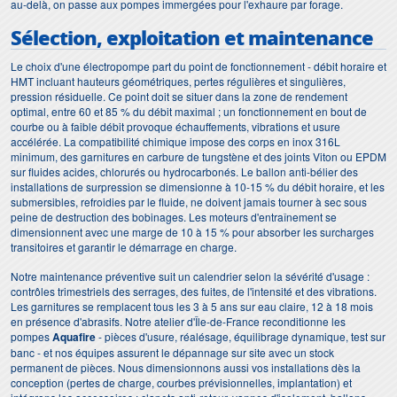
au-delà, on passe aux pompes immergées pour l'exhaure par forage.
Sélection, exploitation et maintenance
Le choix d'une électropompe part du point de fonctionnement - débit horaire et
HMT incluant hauteurs géométriques, pertes régulières et singulières,
pression résiduelle. Ce point doit se situer dans la zone de rendement
optimal, entre 60 et 85 % du débit maximal ; un fonctionnement en bout de
courbe ou à faible débit provoque échauffements, vibrations et usure
accélérée. La compatibilité chimique impose des corps en inox 316L
minimum, des garnitures en carbure de tungstène et des joints Viton ou EPDM
sur fluides acides, chlorurés ou hydrocarbonés. Le ballon anti-bélier des
installations de surpression se dimensionne à 10-15 % du débit horaire, et les
submersibles, refroidies par le fluide, ne doivent jamais tourner à sec sous
peine de destruction des bobinages. Les moteurs d'entraînement se
dimensionnent avec une marge de 10 à 15 % pour absorber les surcharges
transitoires et garantir le démarrage en charge.
Notre maintenance préventive suit un calendrier selon la sévérité d'usage :
contrôles trimestriels des serrages, des fuites, de l'intensité et des vibrations.
Les garnitures se remplacent tous les 3 à 5 ans sur eau claire, 12 à 18 mois
en présence d'abrasifs. Notre atelier d'Île-de-France reconditionne les
pompes
Aquafire
- pièces d'usure, réalésage, équilibrage dynamique, test sur
banc - et nos équipes assurent le dépannage sur site avec un stock
permanent de pièces. Nous dimensionnons aussi vos installations dès la
conception (pertes de charge, courbes prévisionnelles, implantation) et