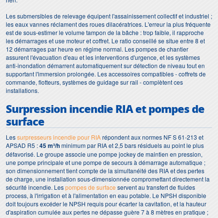
Les submersibles de relevage équipent l'assainissement collectif et industriel ;
les eaux vannes réclament des roues dilacératrices. L'erreur la plus fréquente
est de sous-estimer le volume tampon de la bâche : trop faible, il rapproche
les démarrages et use moteur et coffret. Le ratio conseillé se situe entre 8 et
12 démarrages par heure en régime normal. Les pompes de chantier
assurent l'évacuation d'eau et les interventions d'urgence, et les systèmes
anti-inondation démarrent automatiquement sur détection de niveau tout en
supportant l'immersion prolongée. Les accessoires compatibles - coffrets de
commande, flotteurs, systèmes de guidage sur rail - complètent ces
installations.
Surpression incendie RIA et pompes de
surface
Les
surpresseurs incendie pour RIA
répondent aux normes NF S 61-213 et
APSAD R5 :
45 m³/h
minimum par RIA et 2,5 bars résiduels au point le plus
défavorisé. Le groupe associe une pompe jockey de maintien en pression,
une pompe principale et une pompe de secours à démarrage automatique ;
son dimensionnement tient compte de la simultanéité des RIA et des pertes
de charge, une installation sous-dimensionnée compromettant directement la
sécurité incendie. Les
pompes de surface
servent au transfert de fluides
process, à l'irrigation et à l'alimentation en eau potable. Le NPSH disponible
doit toujours excéder le NPSH requis pour écarter la cavitation, et la hauteur
d'aspiration cumulée aux pertes ne dépasse guère 7 à 8 mètres en pratique ;