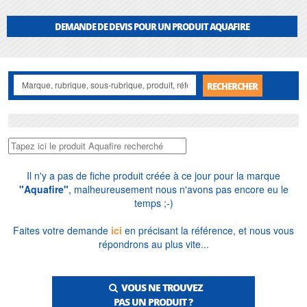
dimensionnons gratuitement vos installations selon le débit, la HMT, le fluide
et les conditions de pose. Nos techniciens interviennent en Île-de-France pour
DEMANDE DE DEVIS POUR UN PRODUIT AQUAFIRE
l'installation, la réparation et les pièces détachées, avec un service de
dépannage sur site pour la continuité d'exploitation, auprès des
professionnels comme des particuliers.
RECHERCHER
Il n'y a pas de fiche produit créée à ce jour pour la marque
"Aquafire"
, malheureusement nous n'avons pas encore eu le
temps ;-)
Faites votre demande
ici
en précisant la référence, et nous vous
répondrons au plus vite...
VOUS NE TROUVEZ
PAS UN PRODUIT ?