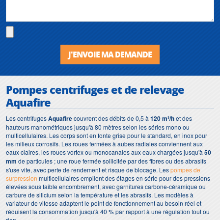
J'ENVOIE MA DEMANDE
Pompes centrifuges et de relevage
Aquafire
Les centrifuges
Aquafire
couvrent des débits de 0,5 à
120 m³/h
et des
hauteurs manométriques jusqu'à 80 mètres selon les séries mono ou
multicellulaires. Les corps sont en fonte grise pour le standard, en inox pour
les milieux corrosifs. Les roues fermées à aubes radiales conviennent aux
eaux claires, les roues vortex ou monocanales aux eaux chargées jusqu'à
50
mm
de particules ; une roue fermée sollicitée par des fibres ou des abrasifs
s'use vite, avec perte de rendement et risque de blocage. Les
pompes de
surpression
multicellulaires empilent des étages en série pour des pressions
élevées sous faible encombrement, avec garnitures carbone-céramique ou
carbure de silicium selon la température et les abrasifs. Les modèles à
variateur de vitesse adaptent le point de fonctionnement au besoin réel et
réduisent la consommation jusqu'à 40 % par rapport à une régulation tout ou
rien.