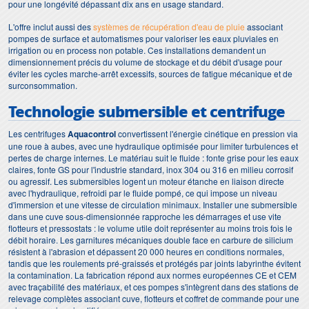
pour une longévité dépassant dix ans en usage standard.
L'offre inclut aussi des
systèmes de récupération d'eau de pluie
associant
pompes de surface et automatismes pour valoriser les eaux pluviales en
irrigation ou en process non potable. Ces installations demandent un
dimensionnement précis du volume de stockage et du débit d'usage pour
éviter les cycles marche-arrêt excessifs, sources de fatigue mécanique et de
surconsommation.
Technologie submersible et centrifuge
Les centrifuges
Aquacontrol
convertissent l'énergie cinétique en pression via
une roue à aubes, avec une hydraulique optimisée pour limiter turbulences et
pertes de charge internes. Le matériau suit le fluide : fonte grise pour les eaux
claires, fonte GS pour l'industrie standard, inox 304 ou 316 en milieu corrosif
ou agressif. Les submersibles logent un moteur étanche en liaison directe
avec l'hydraulique, refroidi par le fluide pompé, ce qui impose un niveau
d'immersion et une vitesse de circulation minimaux. Installer une submersible
dans une cuve sous-dimensionnée rapproche les démarrages et use vite
flotteurs et pressostats : le volume utile doit représenter au moins trois fois le
débit horaire. Les garnitures mécaniques double face en carbure de silicium
résistent à l'abrasion et dépassent 20 000 heures en conditions normales,
tandis que les roulements pré-graissés et protégés par joints labyrinthe évitent
la contamination. La fabrication répond aux normes européennes CE et CEM
avec traçabilité des matériaux, et ces pompes s'intègrent dans des stations de
relevage complètes associant cuve, flotteurs et coffret de commande pour une