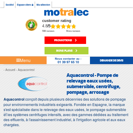
Société
Espace client
Ma sélection
customer rating
4.8
/5
598 reviews
More reviews
PROMOTIONS
BONS PLANS
Nous contacter au :
Menu
DEMANDE DE DEVIS
01 39 97 65 10
Accueil
Aquacontrol
Aquacontrol - Pompe de
relevage eaux usées,
submersible, centrifuge,
pompage, arrosage
Aquacontrol
conçoit depuis plusieurs décennies des solutions de pompage
pour environnements industriels exigeants. Fondée en Espagne, la marque
s'est spécialisée dans le relevage des eaux usées, le pompage submersible
et les systèmes centrifuges intensifs, avec des gammes dédiées au traitement
des effluents, à l'assainissement industriel, à l'irrigation agricole et aux eaux
chargées.