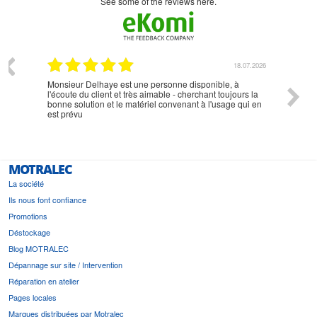
see some of the reviews here.
07.2026
18.07.2026
Monsieur Delhaye est une personne disponible, à
bien ri
l'écoute du client et très aimable - cherchant toujours la
bonne solution et le matériel convenant à l'usage qui en
est prévu
MOTRALEC
La société
Ils nous font confiance
Promotions
Déstockage
Blog MOTRALEC
Dépannage sur site / Intervention
Réparation en atelier
Pages locales
Marques distribuées par Motralec