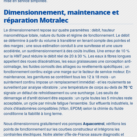
mise en service simplifiée.
Dimensionnement, maintenance et
réparation Motralec
Le dimensionnement repose sur quatre paramètres : débit, hauteur
manométrique totale, nature du fluide et régime de fonctionnement. Le débit
se détermine à partir du volume à transférer en tenant compte des pointes et
des marges ; une sous-estimation conduit à une survitesse et une usure
accélérée, un surdimensionnement à des coûts inutiles. Une erreur de 10 %
sur la HMT peut réduire le débit réel de 20 à 30 %. Les eaux à fibres longues
appellent des roues dilacératrices, les eaux graisseuses une conception anti-
colmatage, les fluides corrosifs des alliages ou revêtements spécifiques ; un
fonctionnement continu exige une marge sur le facteur de service moteur. En
maintenance, les garnitures se contrôlent tous les 12 à 18 mois - un
suintement continu impose un remplacement immédiat - et les roulements se
surveillent par analyse vibratoire ; une température de corps au-delà de
70 °C
signale un défaut de refroidissement ou une surcharge. Les seuils de
démarrage et d'arrêt doivent être espacés : un cycle toutes les 5 minutes reste
acceptable, un cycle par minute fatigue l'ensemble. Sur effluents industriels, le
choix d'élastomères compatibles (Viton, EPDM) selon la chimie du fluide
conditionne la fiabilité à long terme.
Nous dimensionnons gratuitement vos pompes
Aquacontrol
, vérifions les
points de fonctionnement sur les courbes constructeur et intégrons les
contraintes électriques. Notre atelier d'Île-de-France assure diagnostic et