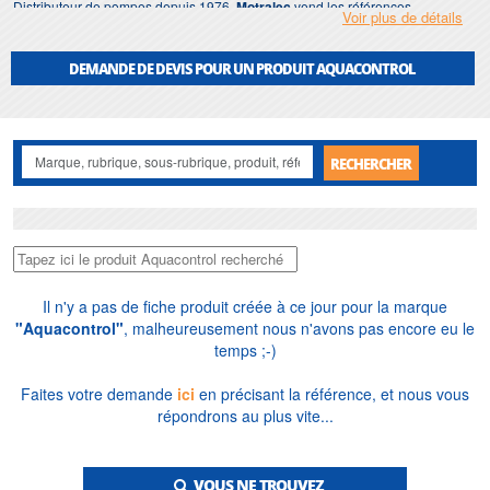
Distributeur de pompes depuis 1976,
Motralec
vend les références
Voir plus de détails
Aquacontrol
en France et à l'export, en tient en stock et dimensionne
gratuitement vos installations. Nous intervenons en Île-de-France pour
l'installation, la réparation et les pièces détachées, auprès des professionnels
DEMANDE DE DEVIS POUR UN PRODUIT AQUACONTROL
comme des particuliers. L'offre couvre les
pompes de relevage pour eaux
usées
à roues vortex ou dilacératrices, les
pompes vide-cave
pour eaux
claires, la surpression et les
gestionnaires d'eau de pluie
.
RECHERCHER
Il n'y a pas de fiche produit créée à ce jour pour la marque
"Aquacontrol"
, malheureusement nous n'avons pas encore eu le
temps ;-)
Faites votre demande
ici
en précisant la référence, et nous vous
répondrons au plus vite...
VOUS NE TROUVEZ